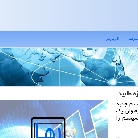
نترنت
رپورتاژ
ه طلبید
تم جدید
بعنوان یك
 سیستم را