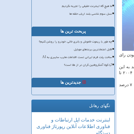
ما هیچ گاه اینترنت حقیقی را تجربه نکردیم
نسل سوم شاسی بلند ارباب حلقه ها
پربحث ترین ها
چه طور با ریموت خاموش و باتری خالی، خودرو را روشن کنیم؟
قابل اعتمادترین برندهای موبایل
 بودن رای
ساخت پلت فرم ایرانی تست اقدامات مخرب سایبری به AI
آیا کولا آشکروفتین گران تر از طلا است؟
 به این
دلیل مقام های این كشور می خواهند از این سیستم جدید و امنیت آن مطمئن شوند. سیستم رأی گیری الكترونیكی در سوئیس از سال ۲۰۰۴ تا
جدیدترین ها
برای رقابت در این آزمون ثبت نام كرده اند كه ۲۶ درصد آنها سوئیسی ۱۵ درصد فرانسوی ۷ درصد
تگهای رهاتل
اینترنت
خدمات
اپل
ارتباطات و
فناوری اطلاعات
آنلاین
رپورتاژ
فناوری
دستگاه