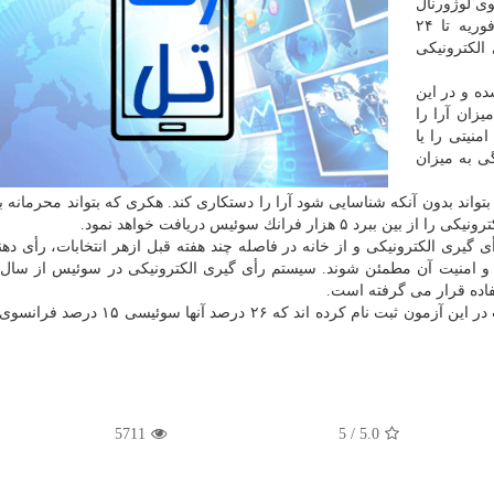
وی لوژورنال
دو دیمانش، كشور سوئیس یك انتخابات صوری از ۲۵ فوریه تا ۲۴
الكترونیكی
 یورو اعلام شده و در این
یزان آرا را
امنیتی را یا
گی به میزان
خواهد بود كه بتواند بدون آنكه شناسایی شود آرا را دستكاری كند. هكری كه بتواند محرمانه
یری الكترونیكی و از خانه در فاصله چند هفته قبل ازهر انتخابات، رأی دهند
اده قرار می گرفته است.
5711
5
/
5.0