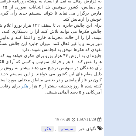
به گزارش رهاتل به نقل از ایسنا، به نوشته روزنامه فرانس
مارس برگزار می نماید تا بتواند سیستم جدید رأی گیری 
خویش را آزمایش كند.
برای این چالش جایزه ای تا سقف ۱۳۲ هزار
چالش هكرها می توانند تلاش كنند آرا را دستكاری كنند، م
ببینند، آرا را از حالت محرمانه خارج و افشا كنند و تدابیر 
دور بزنند و یا غیر فعال كنند. میزان جایزه این چالش بست
نفوذی كه هكرها موفق به انجامش شوند، دارد.
جایزه ای به ارزش ۴۴ هزار یورو برای هكری 
ها را نقض كند ۱۰ هزار فرانك سوئیس و كسی كه آرا ی الكترونیكی را از بین ببرد ۵ هزار فرانك سوئیس دریافت خواهد نمود.
رأی دهندگان در سوئیس ترجیح می دهند بیشتر به روش رأی گ
كنون در فاز آزمایشی و در بعضی مناطق مختلف مورد استف
گفته شده تا روز پنجشنبه بیشتر از ۲ هزار
هكر
آمریكایی و ۵ دصد آلمانی هستند.
1397/11/29
15:03:49
تگهای خبر:
سیستم
,
هكر