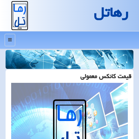
رهاتل
منو
قیمت كانكس معمولی