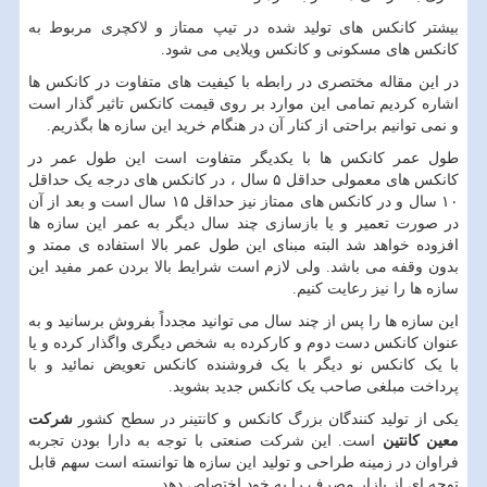
بیشتر کانکس های تولید شده در تیپ ممتاز و لاکچری مربوط به
کانکس های مسکونی و کانکس ویلایی می شود.
در این مقاله مختصری در رابطه با کیفیت های متفاوت در کانکس ها
اشاره کردیم تمامی این موارد بر روی قیمت کانکس تاثیر گذار است
و نمی توانیم براحتی از کنار آن در هنگام خرید این سازه ها بگذریم.
طول عمر کانکس ها با یکدیگر متفاوت است این طول عمر در
کانکس های معمولی حداقل ۵ سال ، در کانکس های درجه یک حداقل
۱۰ سال و در کانکس های ممتاز نیز حداقل ۱۵ سال است و بعد از آن
در صورت تعمیر و یا بازسازی چند سال دیگر به عمر این سازه ها
افزوده خواهد شد البته مبنای این طول عمر بالا استفاده ی ممتد و
بدون وقفه می باشد. ولی لازم است شرایط بالا بردن عمر مفید این
سازه ها را نیز رعایت کنیم.
این سازه ها را پس از چند سال می توانید مجدداً بفروش برسانید و به
عنوان کانکس دست دوم و کارکرده به شخص دیگری واگذار کرده و یا
با یک کانکس نو دیگر با یک فروشنده کانکس تعویض نمائید و با
پرداخت مبلغی صاحب یک کانکس جدید بشوید.
یکی از تولید کنندگان بزرگ کانکس و کانتینر در سطح کشور
شرکت
معین کانتین
است. این شرکت صنعتی با توجه به دارا بودن تجربه
فراوان در زمینه طراحی و تولید این سازه ها توانسته است سهم قابل
توجه ای از بازار مصرف را به خود اختصاص دهد.