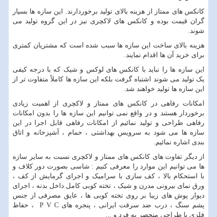
کانکس های ممتاز از هزینه بالای تولید برخوردارند. این سازه ها بسیار
گران قیمت بوده و کانکس های لاکچری نیز در این گروه تولید می
شوند.
هزینه بالای ساخت این سازه ها سبب شده است که مشتریان کمتری
برای خرید آن ها اقدام نمایند.
این سازه ها را نباید با کانکس های لوکس و شیک که با درجه کیفی
یک تولید می شوند اشتباه گرفت بلکه این سازه ها کاملاً متفاوت تر از
این سازه ها تولید خواهند شد.
امکانات رفاهی در کانکس های ممتاز و لاکچری از اهمیت زیادی
برخوردار هستند و در واقع نمی توانیم این سازه ها را بدون امکانات
رفاهی طراحی و تولید نمائیم از امکانات رفاهی قابل اجرا در این
سازه ها می شود به سرویس بهداشتی ، حمام ، آشپزخانه و اتاق
بندی اشاره نمائیم.
از دیگر تفاوت های کانکس های ممتاز و لاکچری نسبت به سایر سازه
ها می توانیم این موارد را معرفی کنیم : شاسی بصورت دور کلاف و
با استحکام بالا ، کف سازی با سرامیک و اجرای گرمایش از کف ،
ورق نمای بیرونی مدرن و شیک ، تخته کوبی کامل داخل بدنه ، اجرای
دیوار پوش های زیبا بر روی تخته کوبی ها ، عایق مصرفی از جنس
پشم سنگ ، درب ضد سرقت ایرانی ، پنجره های P V C ، حفاظ
فلزی با طراحی منحصر به فرد و ...