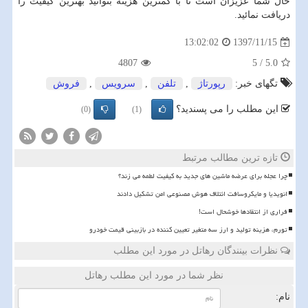
حال شما عزیزان است تا با کمترین هزینه بتوانید بهترین کیفیت را
دریافت نمائید.
1397/11/15
13:02:02
4807
5
/
5.0
تگهای خبر:
رپورتاژ
,
تلفن
,
سرویس
,
فروش
این مطلب را می پسندید؟
(0)
(1)
تازه ترین مطالب مرتبط
چرا عجله برای عرضه ماشین های جدید به کیفیت لطمه می زند؟
انویدیا و مایکروسافت ائتلاف هوش مصنوعی امن تشکیل دادند
فراری از انتقادها خوشحال است!
تورم، هزینه تولید و ارز سه متغیر تعیین کننده در بازبینی قیمت خودرو
نظرات بینندگان رهاتل در مورد این مطلب
نظر شما در مورد این مطلب رهاتل
نام: