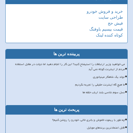
خرید و فروش خودرو
طراحی سایت
فیش حج
قیمت بیسیم باوفنگ
کوتاه کننده لینک
پربیننده ترین ها
می خواهید وزیر ارتباطات را استیضاح کنید؟ این کار را انجام دهید اما دولت در مقابل استفاده
مردم از اینترنت کوتاه نمی آید
تولد یک شاهکار مینیاتوری
ما هیچ گاه اینترنت حقیقی را تجربه نکردیم
نسل سوم شاسی بلند ارباب حلقه ها
پربحث ترین ها
چه طور با ریموت خاموش و باتری خالی، خودرو را روشن کنیم؟
قابل اعتمادترین برندهای موبایل