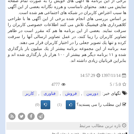
برخی از این برنامه ها آگهی های خویش را به صورت تمام صفحه
نمایش می دهند. محتوای نامناسب و هرزه نگارانه بعضی از این آگهی
ها سبب اعتراض كاربران در شبكه های اجتماعی هم شده است.
بر اساس بررسی های انجام شده برخی از این آگهی ها با طراحی
كلاهبرداری های فیشینگ تلاش می كنند اطلاعات خصوصی كاربران را
سرقت نمایند. بعضی از این برنامه ها هم كه مقرر است در ظاهر
تصاویر كاربران را زیبا كنند، در عمل تصاویر ارسالی آنها را سرقت
كرده و تنها یك تصویر جعلی را در اختیار كاربران قرار می دهند.
سه برنامه از این مجموعه برنامه بیشتر از یك میلیون بار بارگذاری
شده و ۱۱ برنامه دیگر هم بیشتر از ۱۰۰ هزار بار بارگذاری شده اند و
بنابراین قربانیان زیادی داشته اند.
1397/11/14
14:57:29
4777
5
/
5.0
تگهای خبر:
دوربین
,
فروش
,
فناوری
,
كاربر
این مطلب را می پسندید؟
(0)
(1)
تازه ترین مطالب مرتبط
چه طور با ریموت خاموش و باتری خالی، خودرو را روشن کنیم؟