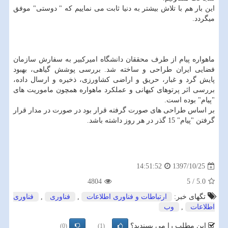
این بار هم با تلاش بیشتر به دنیا ثابت می نماییم كه " دوستی" موفق
میگردد.
ماهواره پیام از طرف محققان دانشگاه امیركبیر به سفارش سازمان
فضایی ایران طراحی و ساخته شد. بررسی پوشش گیاهی، بهبود
پایش گرد و غبار، حریق و اراضی كشاورزی، ذخیره و ارسال داده،
بررسی اثر پرتوهای كیهانی و عملكرد ماهواره همچون ماموریت های
"پیام" بوده است.
بر اساس طراحی های صورت گرفته قرار بود در صورت در مدار قرار
گرفتن "پیام" 15 گذر در هر روز داشته باشد.
1397/10/25
14:51:52
4804
5
/
5.0
تگهای خبر:
ارتباطات و فناوری اطلاعات
,
فناوری
,
فناوری
اطلاعات
,
وب
این مطلب را می پسندید؟
(0)
(1)