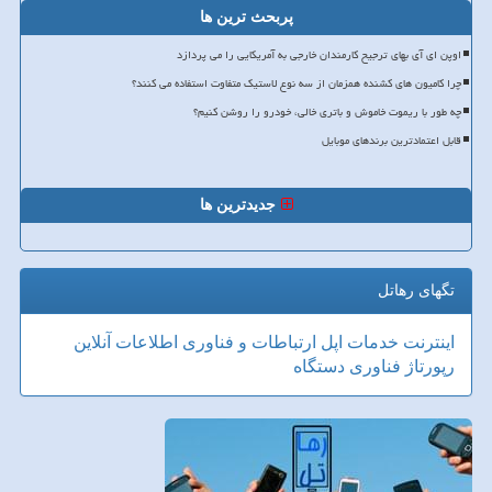
پربحث ترین ها
اوپن ای آی بهای ترجیح کارمندان خارجی به آمریکایی را می پردازد
چرا کامیون های کشنده همزمان از سه نوع لاستیک متفاوت استفاده می کنند؟
چه طور با ریموت خاموش و باتری خالی، خودرو را روشن کنیم؟
قابل اعتمادترین برندهای موبایل
جدیدترین ها
تگهای رهاتل
اینترنت
خدمات
اپل
ارتباطات و فناوری اطلاعات
آنلاین
رپورتاژ
فناوری
دستگاه