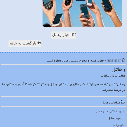
اخبار رهاتل
بازگشت به خانه
rahatel.ir - حقوق مادی و معنوی سایت رهاتل محفوظ است
رهاتل
مخابرات و ارتباطات
رهاتل: نبض تپنده دنیای ارتباطات و فناوری از دنیای موبایل و اینترنت گرفته تا آخرین دستاوردها
در عرصه مخابرات
صفحات رهاتل
رپورتاژآگهی در رهاتل
آرشیو رهاتل
درباره ما