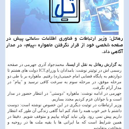
رهاتل: وزیر ارتباطات و فناوری اطلاعات ساعاتی پیش در
صفحه شخصی خود از قرار نگرفتن ماهواره «پیام» در مدار
آگاهی داد.
به گزارش رهاتل به نقل از ایسنا،
محمدجواد آذری جهرمی در صفحه
رسمی اش در توئیتر نوشت: بامدادان با وزرایICT دولت های هشتم تا
دوازدهم به پایگاه فضایی امام خمینی(ره) رفتیم. ماهواره بر با طی دو
مرحله موفق، در مرحله سوم به سرعت كافی نرسید و "پیام" در
مدار آرام نگرفت.
جهرمی در ادامه نوشت: ماهواره "دوستی" در انتظار حضور در مدار
است و با جوانان عزم كردیم مجدد بسازیم.
وزیر ارتباطات در توئیت دیگری در این خصوص نوشته است: دوست
داشتم با خبر خوب همه را شاد كنم اما گاهی زندگی آن طور كه انتظار
داریم پیش نمی رود. ولی نباید كوتاه بیاییم و متوقف شویم. دقیقا در
همین شرایط است كه ما ایرانی ها با بقیه ملت ها در روحیه و
شجاعت متفاوتیم.