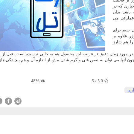
 از قابلیت
باری كه در
 باشد بدان
ملیاتی می
 تولید شارژر بی سیم برای
ارژر علاوه بر
را هم شارژ
ا در مورد زمان دقیق تر عرضه این محصول هم به جایی نرسیده است. قبل از ای
مچون آنها می توان به نقص فنی و گرم شدن بیش از اندازه آن و هم پیچیدگی ه
4836
5
/
5.0
زی