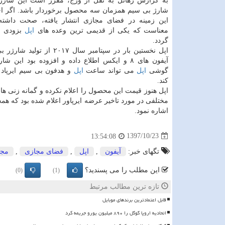
به گزارش رهاتل به نقل از ورج، مقرر است این شارژر
شارژ بی سیم همزمان سه محصول برخوردار باشد. اگر اخ
این زمینه در فضای مجازی انتشار یافته، صحت داشته
معناست كه یكی از قدیمی ترین وعده های
اپل
بزودی ع
گردد.
اپل نخستین بار در سپتامبر سال ۲۰۱۷ از
آیفون های ۸ و ایكس اطلاع داده و افزوده بود این ش
گوشی
اپل
می تواند ساعت
اپل
و هدفون بی سیم ایرپاد 
كند.
اپل هنوز قیمت این محصول را اعلام نكرده و گمانه زنی ه
مختلفی در مورد تاخیر عرضه ایرپاور اعلام شده بود كه ه
اشاره نمود.
1397/10/23
13:54:08
تگهای خبر:
آیفون
,
اپل
,
فضای مجازی
,
مجا
این مطلب را می پسندید؟
(0)
(1)
تازه ترین مطالب مرتبط
قابل اعتمادترین برندهای موبایل
اتحادیه اروپا گوگل را ۸۹۰ میلیون یورو جریمه کرد