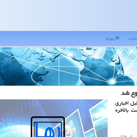
نترنت
رپورتاژ
وع شد
بل اخباری
 بالاخره