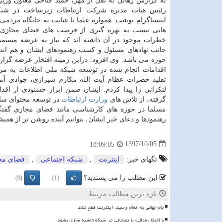
به گزارش رهاتل به نقل از مهر، حمید فتاحی معاون وزیر 
رئیس هیات مدیره شركت ارتباطات زیرساخت در شبك
اینستاگرام نوشت: همواره علما با عنایت به جایگاه مردمی
هایی نسبت به بهره گیری از فرصت های فضای مجازی و
خطرات موجود در آن داشته اند كه نیاز به عرضه مستم
جانب نهادهای مسئول و كسب رهنمودهای ایشان و هم اند
حوزه می باشد. وی افزود: دراین زمینه افتخار عرضه گزار
اقدامات انجام شده در توسعه شبكه ملی اطلاعات به مرا
تقلید حضرات عظام آیت الله مكارم شیرازی، جوادی آ
لنكرانی را پیدا كردم. ایشان ضمن ابراز خشنودی از اق
گرفته، از تلاش های
وزارت ارتباطات
در توسعه محتوای سال
مسلما در حوزه های كارشناسی مانند فضای مجازی گفتگ
رهنمودها و دعای خیر ایشان، بتوانیم آینده روشن تر از همیش
1397/10/05
18:09:05
تگهای خبر:
اینترنت
,
شبكه اجتماعی
,
فضای مج
این مطلب را می پسندید؟
(0)
(1)
تازه ترین مطالب مرتبط
️جام جهانی به اتمام رسید، اینترنت قطع نشد
با اختلال موقت یا تصادفی در شبکه حاشیه سازی نشود