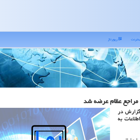
نترنت
رپورتاژ
 مراجع عظام عرضه شد
گزارش در
طلاعات به