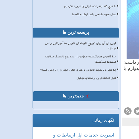
ما هیچ گاه اینترنت حقیقی را تجربه نکردیم
نسل سوم شاسی بلند ارباب حلقه ها
پربحث ترین ها
اوپن ای آی بهای ترجیح کارمندان خارجی به آمریکایی را می
پردازد
چرا کامیون های کشنده همزمان از سه نوع لاستیک متفاوت
استفاده می کنند؟
ر داشت:
وارم با
چه طور با ریموت خاموش و باتری خالی، خودرو را روشن کنیم؟
قابل اعتمادترین برندهای موبایل
جدیدترین ها
تگهای رهاتل
اینترنت
خدمات
اپل
ارتباطات و