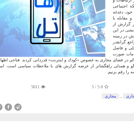
ارتباطات و
ه اجتماعی
 خود، دغدغه
 مقابله با
ر گزارش از
یشی در این
ش در زمینه
جع گرانقدر
ملی و فاضل
دامات صورت
م در فضای مجازی به خصوص «كودك و اینترنت» قدردانی كردند. فتاحی اظها
و و همدلی راهگشاتر از عرضه گزارش های با ملاحظات سیاسی است. امید
ه را رقم بزنیم.
5011
5
/
5.0
ازی
,
مجازی