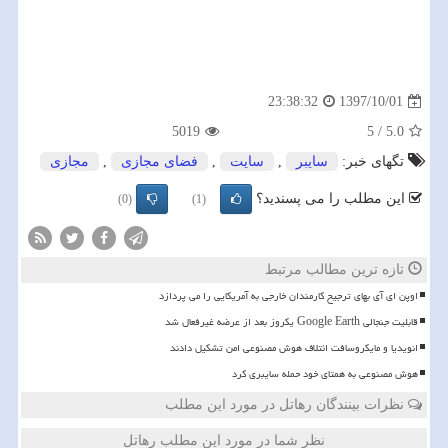
1397/10/01
23:38:32
5019
5
/
5.0
تگهای خبر:
سایبر
,
سایت
,
فضای مجازی
,
مجازی
این مطلب را می پسندید؟
(0)
(1)
تازه ترین مطالب مرتبط
اوپن ای آی بهای ترجیح کارمندان خارجی به آمریکایی را می پردازد
قابلیت جنجالی Google Earth یکروز بعد از عرضه غیرفعال شد
انویدیا و مایکروسافت ائتلاف هوش مصنوعی امن تشکیل دادند
هوش مصنوعی به همتای خود حمله سایبری کرد
نظرات بینندگان رهاتل در مورد این مطلب
نظر شما در مورد این مطلب رهاتل