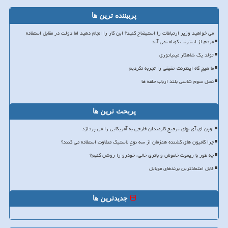
پربیننده ترین ها
می خواهید وزیر ارتباطات را استیضاح کنید؟ این کار را انجام دهید اما دولت در مقابل استفاده
مردم از اینترنت کوتاه نمی آید
تولد یک شاهکار مینیاتوری
ما هیچ گاه اینترنت حقیقی را تجربه نکردیم
نسل سوم شاسی بلند ارباب حلقه ها
پربحث ترین ها
اوپن ای آی بهای ترجیح کارمندان خارجی به آمریکایی را می پردازد
چرا کامیون های کشنده همزمان از سه نوع لاستیک متفاوت استفاده می کنند؟
چه طور با ریموت خاموش و باتری خالی، خودرو را روشن کنیم؟
قابل اعتمادترین برندهای موبایل
جدیدترین ها