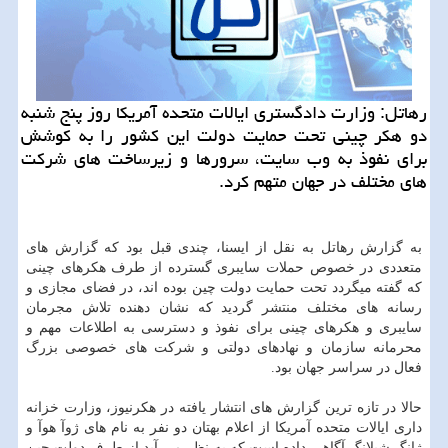
رهاتل: وزارت دادگستری ایالات متحده آمریكا روز پنج شنبه
دو هكر چینی تحت حمایت دولت این كشور را به كوشش
برای نفوذ به وب سایت، سرورها و زیرساخت های شركت
های مختلف در جهان متهم كرد.
به گزارش رهاتل به نقل از ایسنا، چندی قبل بود كه گزارش های
متعددی در خصوص حملات سایبری گسترده از طرف هكرهای چینی
كه گفته میگردد تحت حمایت دولت چین بوده اند، در فضای مجازی و
رسانه های مختلف منتشر گردید كه نشان دهنده تلاش مجرمان
سایبری و هكرهای چینی برای نفوذ و دسترسی به اطلاعات مهم و
محرمانه سازمان و نهادهای دولتی و شركت های خصوصی بزرگ
فعال در سراسر جهان بود.
حالا در تازه ترین گزارش های انتشار یافته در هكرنیوز، وزارت خزانه
داری ایالات متحده آمریكا از اعلام بهتان دو نفر به نام های ژوآ هوآ و
ژانگ شیلانگ آگاهی داده است كه به نظر می آید از طرف دولت چین