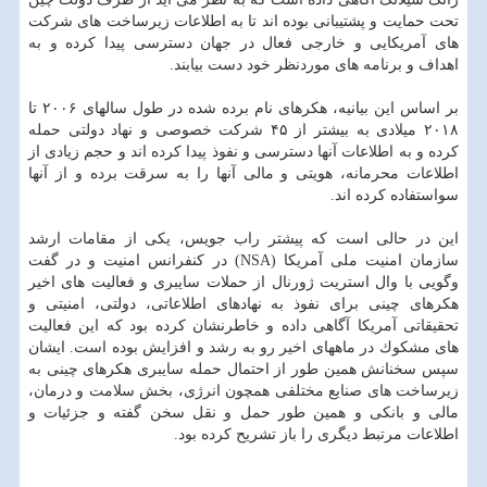
تحت حمایت و پشتیبانی بوده اند تا به اطلاعات زیرساخت های شركت
های آمریكایی و خارجی فعال در جهان دسترسی پیدا كرده و به
اهداف و برنامه های موردنظر خود دست بیابند.
بر اساس این بیانیه، هكرهای نام برده شده در طول سالهای ۲۰۰۶ تا
۲۰۱۸ میلادی به بیشتر از ۴۵ شركت خصوصی و نهاد دولتی حمله
كرده و به اطلاعات آنها دسترسی و نفوذ پیدا كرده اند و حجم زیادی از
اطلاعات محرمانه، هویتی و مالی آنها را به سرقت برده و از آنها
سواستفاده كرده اند.
این در حالی است كه پیشتر راب جویس، یكی از مقامات ارشد
سازمان امنیت ملی آمریكا (NSA) در كنفرانس امنیت و در گفت
وگویی با وال استریت ژورنال از حملات سایبری و فعالیت های اخیر
هكرهای چینی برای نفوذ به نهادهای اطلاعاتی، دولتی، امنیتی و
تحقیقاتی آمریكا آگاهی داده و خاطرنشان كرده بود كه این فعالیت
های مشكوك در ماههای اخیر رو به رشد و افزایش بوده است. ایشان
سپس سخنانش همین طور از احتمال حمله سایبری هكرهای چینی به
زیرساخت های صنایع مختلفی همچون انرژی، بخش سلامت و درمان،
مالی و بانكی و همین طور حمل و نقل سخن گفته و جزئیات و
اطلاعات مرتبط دیگری را باز تشریح كرده بود.