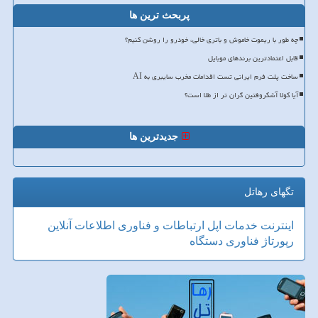
پربحث ترین ها
چه طور با ریموت خاموش و باتری خالی، خودرو را روشن کنیم؟
قابل اعتمادترین برندهای موبایل
ساخت پلت فرم ایرانی تست اقدامات مخرب سایبری به AI
آیا کولا آشکروفتین گران تر از طلا است؟
جدیدترین ها
تگهای رهاتل
اینترنت
خدمات
اپل
ارتباطات و فناوری اطلاعات
آنلاین
رپورتاژ
فناوری
دستگاه