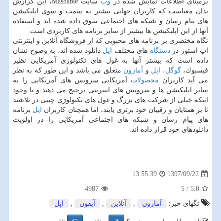
برمبنای اطلاعات نمایش شده در
وب
سایت Mashable، این گزارش
بدان معناست كه كاربران جهانی بیشتر به سمت و سوی اپلیكیشن
های پیام رسان و شبكه های اجتماعی سوق داده شده اند و استفاده
آنها از این اپلیكیشن ها بیشتر از سایر برنامه های كاربردی است.
نگاه مختصری بر برنامه های محبوبی كه از فروشگاه آنلاین و اینترنتی
اپ استور در
دستگاه
های مختلف
اپل
دانلود شده اند، به وضوح نشان
داده است كه بیشتر آنها به غول های تكنولوژی آمریكایی نظیر
فیسبوك،
گوگل
،
اپل
و
آمازون
متعلق می باشد و این طور كه به نظر
می آید كاربران
محصولات
آمریكایی سرویس های آمریكایی را به
سایر اپلیكیشن ها و سرویس های اینترنتی ترجیح می دهند و با وجود
اینكه خیلی از شركت های بزرگ و غول های تكنولوژی چینی در تلاشند
تا بر همتایان و رقیبان خود برتری یابند، اما همچنان كاربران
اپل
برنامه
های پیام رسان و شبكه های اجتماعی آمریكایی را در اولویت
دانلودهای خود قرار داده اند.
1397/09/22
13:55:39
4987
5
/
5.0
تگهای خبر:
آمازون
,
آنلاین
,
آیفون
,
اپل