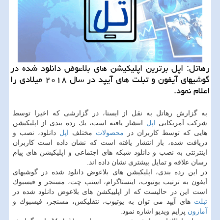
رهاتل: اپل برترین اپلیكیشن های بلاعوض دانلود شده در
گوشیهای آیفون و تبلت های آیپد در سال ۲۰۱۸ میلادی را
اعلام نمود.
به گزارش رهاتل به نقل از ایسنا، در گزارشی كه اخیرا توسط
شركت آمریكایی
اپل
انتشار یافته است، یك رده بندی از اپلیكیشن
هایی كه توسط كاربران در
محصولات
مختلف
اپل
دانلود، نصب و
دریافت شده، باز انتشار یافته است كه نشان داده است كاربران
اینترنتی به نصب و دانلود شبكه های اجتماعی و اپلیكیشن های پیام
رسان علاقه و تمایل بیشتری نشان داده اند.
در این رده بندی، اپلیكیشن های بلاعوض دانلود شده در گوشیهای
آیفون به ترتیب یوتیوب، اینستاگرام، اسنپ چت، مسنجر و فیسبوك
است این در حالیست كه از اپلییكشن های بلاعوض دانلود شده در
تبلت
های آیپد می توان به یوتیوب، نتفلیكس، مسنجر، فیسبوك و
آمازون
پرایم ویدیو اشاره نمود.