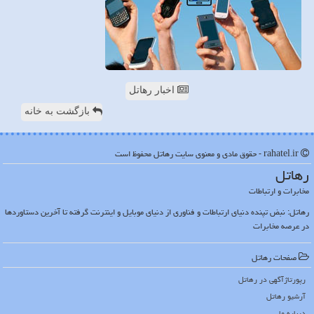
اخبار رهاتل
بازگشت به خانه
rahatel.ir - حقوق مادی و معنوی سایت رهاتل محفوظ است
رهاتل
مخابرات و ارتباطات
رهاتل: نبض تپنده دنیای ارتباطات و فناوری از دنیای موبایل و اینترنت گرفته تا آخرین دستاوردها
در عرصه مخابرات
صفحات رهاتل
رپورتاژآگهی در رهاتل
آرشیو رهاتل
درباره ما