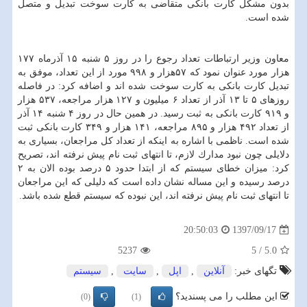
بدون مشكل كارت بانكی متقاضی به كارت سوخت تبدیل و متصل
شده است.
معاون وزیر ارتباطات تعداد رجوع را در روز ۵ شنبه ۱۵ آذرماه ۱۷۷
هزار مورد عنوان نمود كه ۵۷هزار و ۹۹۸ مورد از این تعداد، موفق به
تبدیل كارت بانكی به كارت سوخت شده اند و اضافه كرد: در فاصله
روزهای ۵ تا ۱۳ آذر از تعداد ۶ میلیون و ۱۲۷ هزار مراجعه، ۵۳۷ هزار
و ۹۱۹ كارت بانكی به ثبت رسید. در همین حال در روز ۴ شنبه ۱۴ آذر
از تعداد ۴۹۲ هزار و ۸۹۵ مراجعه، ۱۴۱ هزار و ۳۴۹ كارت بانكی ثبت
شده است. ناظمی با اشاره به اینكه از تعداد كل مراجعان، بسیاری به
دلایلی چون نبود مدارك لازم، تا انتهای ثبت نام پیش نرفته اند، تصریح
كرد: میزان خطای سیستم كه از ابتدا حدود ۵ درصد بوده الان به ۲
درصد رسیده و این مساله نشان داده است كه دلیلی كه این مراجعان
تا انتهای ثبت نام پیش نرفته اند، این نبوده كه سیستم قطع شده باشد.
1397/09/17
20:50:03
5237
5
/
5.0
تگهای خبر:
آنلاین
,
اپل
,
سایت
,
سیستم
این مطلب را می پسندید؟
(0)
(1)