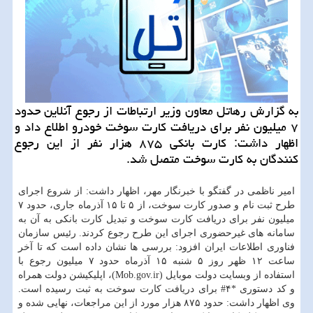
به گزارش رهاتل معاون وزیر ارتباطات از رجوع آنلاین حدود
۷ میلیون نفر برای دریافت كارت سوخت خودرو اطلاع داد و
اظهار داشت: كارت بانكی ۸۷۵ هزار نفر از این رجوع
كنندگان به كارت سوخت متصل شد.
امیر ناظمی در گفتگو با خبرنگار مهر، اظهار داشت: از شروع اجرای
طرح ثبت نام و صدور كارت سوخت، از ۵ تا ۱۵ آذرماه جاری، حدود ۷
میلیون نفر برای دریافت كارت سوخت و تبدیل كارت بانكی به آن به
سامانه های غیرحضوری اجرای این طرح رجوع كردند. رئیس سازمان
فناوری اطلاعات ایران افزود: بررسی ها نشان داده است كه تا آخر
ساعت ۱۲ ظهر روز ۵ شنبه ۱۵ آذرماه حدود ۷ میلیون رجوع با
استفاده از وبسایت دولت موبایل (Mob.gov.ir)، اپلیكیشن دولت همراه
و كد دستوری *۴# برای دریافت كارت سوخت به ثبت رسیده است.
وی اظهار داشت: حدود ۸۷۵ هزار مورد از این مراجعات، نهایی شده و