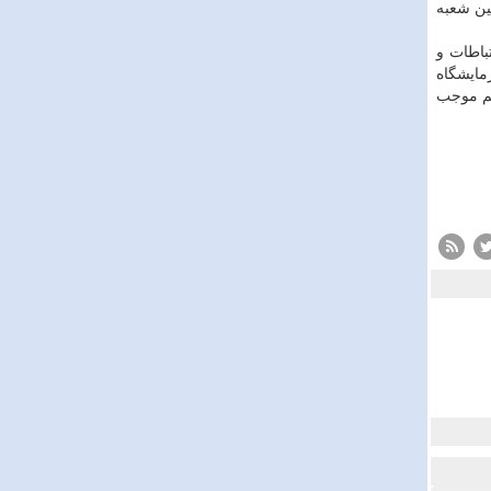
لف ستاندن شده و در ۲۲ بهمن امسال اولین شعبه
باطات و
مایشگاه
هم موجب