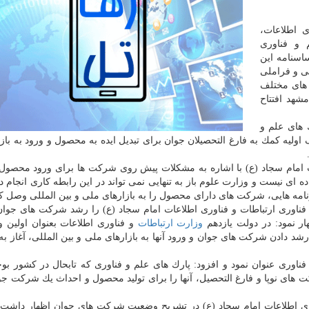
 اطلاعات،
 و فناوری
اسنامه این
ی و فراملی
 های مختلف
 در مشهد افتتاح
 های علم و
ر دارند كه با هدف اولیه كمك به فارغ التحصیلان جوان برای تبدیل ایده به محصول و ورود به با
 امام سجاد (ع) با اشاره به مشكلات پیش روی شركت ها برای ورود محصول ب
 ای نیست و وزارت علوم باز به تنهایی نمی تواند در این رابطه كاری انجام ده
برنامه هایی، شركت های دارای محصول را به بازارهای ملی و بین المللی وصل كن
فناوری ارتباطات و فناوری اطلاعات امام سجاد (ع) را رشد شركت های جوان
ار نمود: در دولت یازدهم
وزارت ارتباطات
و فناوری اطلاعات بعنوان اولین وز
شد دادن شركت های جوان و ورود آنها به بازارهای ملی و بین المللی، آغاز به
اوری عنوان نمود و افزود: پارك های علم و فناوری كه تابحال در كشور بوج
كت های نوپا و فارغ التحصیل، آنها را برای تولید محصول و احداث یك شركت ج
وری اطلاعات امام سجاد (ع) در تشریح وضعیت شركت های جوان اظهار داش