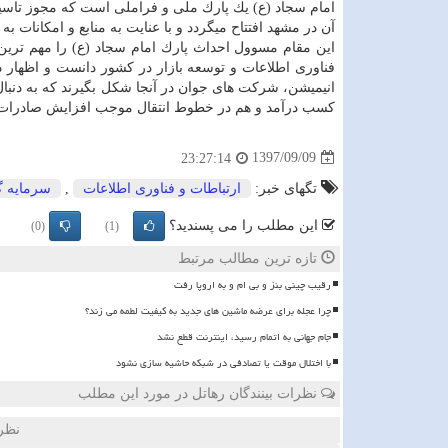
آن در مشهد افتتاح میگردد و با عنایت به منابع و امكانات ب
این مقام مسوول احداث پارك امام سجاد (ع) را مهم ترین
فناوری اطلاعات و توسعه بازار در كشور دانست و اظهار د
انیمیشن، شركت های جوان در آنجا شكل بگیرند كه به دنبا
كسب درآمد و هم در خطوط انتقال موجب افزایش صادرات 
1397/09/09
23:27:14
تگهای خبر:
ارتباطات و فناوری اطلاعات
,
سرمایه گ
این مطلب را می پسندید؟
(0)
(1)
تازه ترین مطالب مرتبط
رقیب چینی بنز و بی ام و به اروپا رفت
چرا عجله برای عرضه ماشین های جدید به کیفیت لطمه می زند؟
️جام جهانی به اتمام رسید، اینترنت قطع نشد
با اختلال موقت یا تصادفی در شبکه حاشیه سازی نشود
نظرات بینندگان رهاتل در مورد این مطلب
نظر