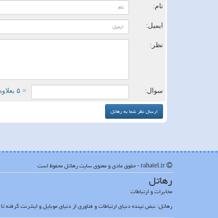
نام:
ایمیل:
نظر:
سوال:
= ۵ بعلاوه ۳
rahatel.ir - حقوق مادی و معنوی سایت رهاتل محفوظ است
رهاتل
مخابرات و ارتباطات
رهاتل: نبض تپنده دنیای ارتباطات و فناوری از دنیای موبایل و اینترنت گرفته ت