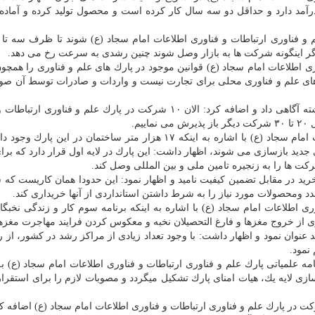
لانه ۳۰۰ تا ۵۰۰ میلیون تومان درآمد دارد و حداقل دو سه سال كار كرده است و محصول تولید كرده و آما
م و فناوری ارتباطات و فناوری اطلاعات امام سجاد (ع) شوند تا ظرف سه تا 
د: اگر اینگونه شركت ها به بازار وصل شوند چنین رشدی به سرعت رخ می دهد.
ی اطلاعات امام سجاد (ع) قوانین موجود در پارك های علم و فناوری را همچون
ك های علم و فناوری محلی برای تجارت نیست و واردات و صادرات توسط آن ص
وی همین طور از تصویب اساسنامه این پارك در هفته گذشته آگاهی داد و اضافه كرد: الان ۱۰ شركت در پارك علم و فنا
م.
سرپرست پارك علم و فناوری ارتباطات و فناوری اطلاعات امام سجاد (ع) با اشاره به اینكه ۱۷ هزار متر ساختمان در ای
ید بازسازی می شوند، اظهار داشت: این پارك در لایه اول قرار دارد كه برا
كت ها را به زنجیره تامین ملی و بین المللی وصل كند.
ید در مقابل تضمین كیفیت نامید و اظهار نمود: این حدودا همان كاریست كه س
د ومحصولات مورد نیاز را به شرط داشتن استانداردی از آنها خریداری كند.
ی اطلاعات امام سجاد (ع) با اشاره به اینكه برنامه سوم كار و زندگی نخبگ
ی از خروج مغزها و فارغ التحصیلان نخبه و معكوس كردن فرایند مهاجرت مغز
نوان نمود و اظهار داشت: با وجود تعداد زیادی از مراكز رشد در كشور، از ر
نمود.
امه علمیاتی پارك علم و فناوری ارتباطات و فناوری اطلاعات امام سجاد (ع) 
زی لایه یك، هیات امنای پارك تشكیل میگردد و مصوبات لازم را برای استقر
اشاره به طراحی اولیه برای استقرار ۱۵۰ تا ۲۰۰ شركت در پارك علم و فناوری ارتباطات و فناوری اطلاعات امام سجاد (ع) اضا