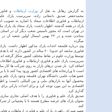
به گزارش رهاتل به نقل از
وزارت ارتباطات
و فناوری
محمدجعفر صدیق دامغانی زاده، سرپرست پارك علم
ارتباطات و فناوری اطلاعات سجاد با اشاره به تصویب اس
پارك در هفته گذشته، اظهار داشت: پارك سجاد یك پارك مل
در تهران است كه مجوز تاسیس شعب دیگر آن در استان
ستاندن شده و در ۲۲ بهمن امسال اولین شعبه آن
میگردد.
وی درباره فلسفه احداث پارك مذكور اظهار داشت: پارك
فناوری سابقه ای حدودا ۲۰ ساله در كشو
توسط وزارت علوم در نقاط مختلف كشور شكل گرفته اند.
سرپرست پارك علم و فناوری ارتباطات و فناوری اطلاعات
اضافه كرد: باز شدن درهای بازار به روی شركت ها كار ساده
است تا وزارتخانه های اقتصادی كشور ورود پیدا كنند تا با 
عضو هیات علمی دانشگاه تهران فلسفه وجود پارك علم و 
محصول آنها به بازارهای ملی و بین المللی دانست و اظه
اقتصادی به این مورد توجه كرد و برای احداث پاركی برای ر
گذاری كرد.
صدیق پارك علم و فناوری را با هدف اصلی تجاری سازی فن
بعنوان پارك های عرضه مطرح هستند تا با پشتیبانی از شر
كنند.
عضو شورای راهبری پارك علم و فناوری ارتباطات و فنا