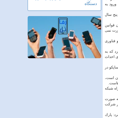
دستگاه
ده ورود به
پنج سال
 قوانین
ورت نمی
وری ارتباطات و فناوری
ن پارك وجود دارد كه به
ی احداث
اپكو در
ان است،
هاست.
اه شبكه
به صورت
ار شركت
فه كرد: پارك