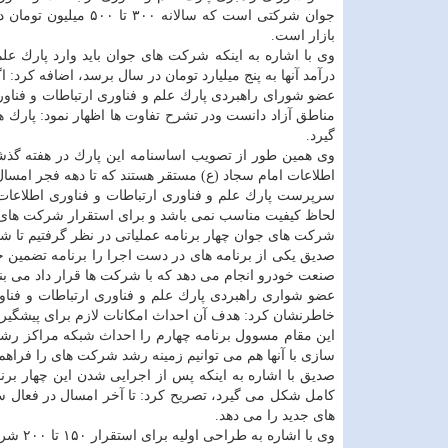
جوان شركتی است كه سا
بازار است.
وی با اشاره به اینكه شركت های جوان باید وارد پارك عل
درآمد آنها به پنج میلیارد تومان در سال برسد، اضافه كر
عضو شورای راهبردی پارك علم و فناوری ارتباطات و فناور
مناطق آزاد دانست ودر تشرح تفاوت ها اظهار نمود: پار
گیرد.
اطلاعات امام سجاد (ع) مستقر هستند كه تا دهه فجر امسال ۲۰ تا ۳۰ شركت دیگر باز پذیرش می نمایی
لحاظ كیفیت مناسب نمی باشد و برای استقرار شركت های جد
شركت های جوان چهار برنامه عملیاتی در نظر گرفتیم تا شر
صدیق یكی از برنامه های در دست اجرا را برنامه تضمین خر
صنعت خودرو انجام می دهد كه با شركت ها قرار داد می بند
عضو شواری راهبردی پارك علم و فناوری ارتباطات و فناور
خاطرنشان كرد: هدف آن احداث امكانات لازم برای پیشگیر
این مقام مسوول برنامه چهارم را احداث شبكه مراكز رشد ع
سازی با آنها هم می توانیم زمینه رشد شركت های را فراهم 
صدیق با اشاره به اینكه پس از اجرایی شدن این چهار برن
كامل شكل می گیرد، تصریح كرد: تا آخر امسال در فعال سا
های جدید را می دهد.
وی با 