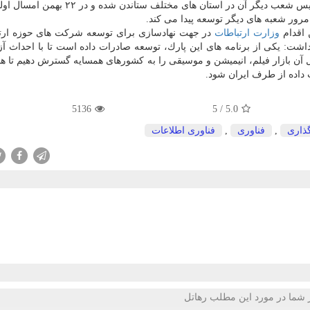
امام سجاد (ع) یك پارك ملی و فراملی است كه مجوز تاسیس شعب دیگر آن در استان های مخت
ه مرور شعبه های دیگر توسعه پیدا می كند.
 اقدام
وزارت ارتباطات
در جهت نهادسازی برای توسعه شركت های حوزه ارت
اشت: یكی از برنامه های این پارك، توسعه صادرات داده است تا با احداث آز
ل آن بازار فیلم، انیمیشن و موسیقی را به كشورهای همسایه گسترش دهیم تا 
داده از طرف ایران شود.
5136
5
/
5.0
ذاری
,
فناوری
,
فناوری اطلاعات
 شما در مورد این مطلب رهاتل