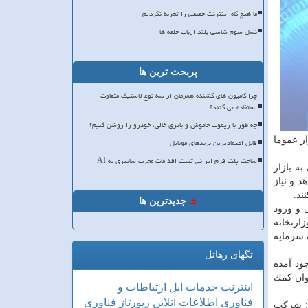
ما هیچ گاه اینترنت حقیقی را تجربه نکردیم
نسل سوم شاسی بلند ارباب حلقه ها
پربحث ترین ها
چرا کامیون های کشنده همزمان از سه نوع لاستیک متفاوت
استفاده می کنند؟
چه طور با ریموت خاموش و باتری خالی، خودرو را روشن کنیم؟
زار عموما
قابل اعتمادترین برندهای موبایل
ساخت پلت فرم ایرانی تست اقدامات مخرب سایبری به AI
ه بازار
د و نیاز
ند.
جدیدترین ها
 و ورود
ارتخانه
 سرمایه
تگهای رهاتل
ود آمده
وان كمك
اینترنت
خدمات
اپل
ارتباطات و
فناوری اطلاعات
آنلاین
رپورتاژ
فناوری
ت: شركت