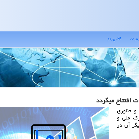
نترنت
رپورتاژ
ات افتتاح میگردد
و فناوری
رك ملی و
گر آن در