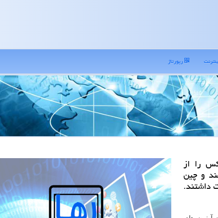
نترنت
رپورتاژ
كس را از
هند و چین
ت داشتند.