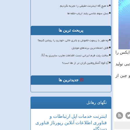
ما هیچ گاه اینترنت حقیقی را تجربه نکردیم
نسل سوم شاسی بلند ارباب حلقه ها
پربحث ترین ها
چه طور با ریموت خاموش و باتری خالی، خودرو را روشن کنیم؟
قابل اعتمادترین برندهای موبایل
ایكس را
ساخت پلت فرم ایرانی تست اقدامات مخرب سایبری به AI
آیا کولا آشکروفتین گران تر از طلا است؟
بی تولید
 چین از
جدیدترین ها
تگهای رهاتل
اینترنت
خدمات
اپل
ارتباطات و
فناوری اطلاعات
آنلاین
رپورتاژ
فناوری
دستگاه