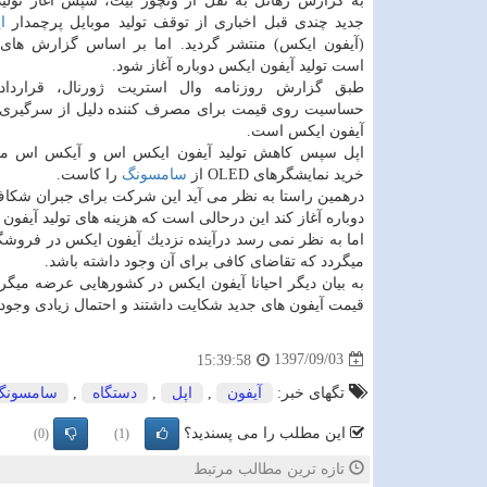
به گزارش رهاتل به نقل از ونچور بیت، سپس آغاز تولید
جدید چندی قبل اخباری از توقف تولید موبایل پرچمدار
ا
(آیفون ایكس) منتشر گردید. اما بر اساس گزارش های
است تولید آیفون ایكس دوباره آغاز شود.
طبق گزارش روزنامه وال استریت ژورنال، قراردا
حساسیت روی قیمت برای مصرف كننده دلیل از سرگیری دو
آیفون ایكس است.
اپل سپس كاهش تولید آیفون ایكس اس و آیكس اس م
خرید نمایشگرهای OLED از
سامسونگ
را كاست.
درهمین راستا به نظر می آید این شركت برای جبران شكاف 
دوباره آغاز كند این درحالی است كه هزینه های تولید آیفو
اما به نظر نمی رسد درآینده نزدیك آیفون ایكس در فروشگا
میگردد كه تقاضای كافی برای آن وجود داشته باشد.
به بیان دیگر احیانا آیفون ایكس در كشورهایی عرضه میگر
قیمت آیفون های جدید شكایت داشتند و احتمال زیادی وجود دا
1397/09/03
15:39:58
تگهای خبر:
آیفون
,
اپل
,
دستگاه
,
سامسونگ
این مطلب را می پسندید؟
(0)
(1)
تازه ترین مطالب مرتبط