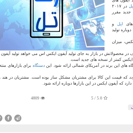
 آیفون های
پل
در ۲۰۱۷
 جدید مقرر
دهای
اپل
و
باره تولید
كس، میزان
در محصولاتش در بازار به جای تولید آیفون ایكس اس می خواهد تولید آیفون 
ن ایكس كمتر از نسخه های جدید است.
ه های این برند در آمریكای شمالی ارائه شود. این
دستگاه
برای بازارهای منتخ
دد كه قیمت این كالا برای مشتریان مشكل ساز بوده است. مشتریان در هند و
رد كه آیفون ایكس در این بازارها دوباره ارائه شود.
4809
5
/
5.0