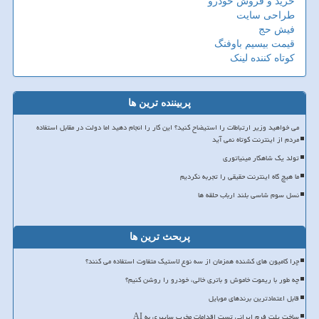
خرید و فروش خودرو
طراحی سایت
فیش حج
قیمت بیسیم باوفنگ
کوتاه کننده لینک
پربیننده ترین ها
می خواهید وزیر ارتباطات را استیضاح کنید؟ این کار را انجام دهید اما دولت در مقابل استفاده
مردم از اینترنت کوتاه نمی آید
تولد یک شاهکار مینیاتوری
ما هیچ گاه اینترنت حقیقی را تجربه نکردیم
نسل سوم شاسی بلند ارباب حلقه ها
پربحث ترین ها
چرا کامیون های کشنده همزمان از سه نوع لاستیک متفاوت استفاده می کنند؟
چه طور با ریموت خاموش و باتری خالی، خودرو را روشن کنیم؟
قابل اعتمادترین برندهای موبایل
ساخت پلت فرم ایرانی تست اقدامات مخرب سایبری به AI