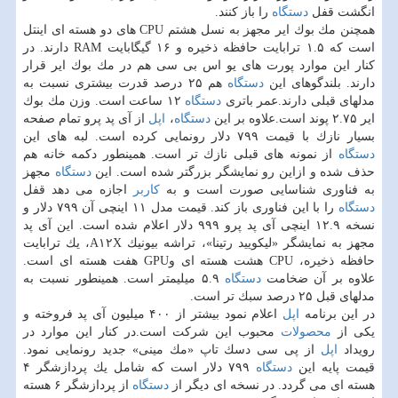
انگشت قفل
دستگاه
را باز كنند.
همچنن مك بوك ایر مجهز به نسل هشتم CPU های دو هسته ای اینتل
است كه ۱.۵ ترابایت حافظه ذخیره و ۱۶ گیگابایت RAM دارند. در
كنار این موارد پورت های یو اس بی سی هم در مك بوك ایر قرار
دارند. بلندگوهای این
دستگاه
هم ۲۵ درصد قدرت بیشتری نسبت به
مدلهای قبلی دارند.عمر باتری
دستگاه
۱۲ ساعت است. وزن مك بوك
ایر ۲.۷۵ پوند است.علاوه بر این
دستگاه
،
اپل
از آی پد پرو تمام صفحه
بسیار نازك با قیمت ۷۹۹ دلار رونمایی كرده است. لبه های این
دستگاه
از نمونه های قبلی نازك تر است. همینطور دكمه خانه هم
حذف شده و ازاین رو نمایشگر بزرگتر شده است. این
دستگاه
مجهز
به فناوری شناسایی صورت است و به
كاربر
اجازه می دهد قفل
دستگاه
را با این فناوری باز كند. قیمت مدل ۱۱ اینچی آن ۷۹۹ دلار و
نسخه ۱۲.۹ اینچی آی پد پرو ۹۹۹ دلار اعلام شده است. این آی پد
مجهز به نمایشگر «لیكویید رتینا»، تراشه بیونیك A۱۲X، یك ترابایت
حافظه ذخیره، CPU هشت هسته ای وGPU هفت هسته ای است.
علاوه بر آن ضخامت
دستگاه
۵.۹ میلیمتر است. همینطور نسبت به
مدلهای قبل ۲۵ درصد سبك تر است.
در این برنامه
اپل
اعلام نمود بیشتر از ۴۰۰ میلیون آی پد فروخته و
یكی از
محصولات
محبوب این شركت است.در كنار این موارد در
رویداد
اپل
از پی سی دسك تاپ «مك مینی» جدید رونمایی نمود.
قیمت پایه این
دستگاه
۷۹۹ دلار است كه شامل یك پردازشگر ۴
هسته ای می گردد. در نسخه ای دیگر از
دستگاه
از پردازشگر ۶ هسته