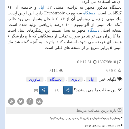
ای هم استفاده می گردد.
دستگاه مذكور مجهز به تراشه امنیتی T۲
اپل
و حافظه آن ۶۴
گیگابایت است.
دستگاه
سه پورت Thunderboly دارد. این اولین آپدیت
مك مینی از زمان رونمایی آن از ۲۰۱۴ تابحال بشمار می رود.جالب
آنكه مك مینی از آلومینیوم ۱۰۰ درصد بازیافتی تولید شده است.
نسخه اصلی
دستگاه
مجهز به نسل هشتم پردازشگرهای اینتل است
اما كاربران می توانند در صورت تمایل از دستگاهی كه با پردازشگر ۶
هسته ای عرضه می شود، استفاده كنند. باتوجه به آنچه گفته شد مك
مینی ۵ برابر سریع تر از نسخه های قبلی است.
1397/08/10
01:12:31
5114
5
/
5.0
تگهای خبر:
اپل
,
باتری
,
دستگاه
,
فناوری
این مطلب را می پسندید؟
(0)
(1)
تازه ترین مطالب مرتبط
چه طور با ریموت خاموش و باتری خالی، خودرو را روشن کنیم؟
قابل اعتمادترین برندهای موبایل