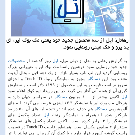
رهاتل: اپل از سه محصول جدید خود یعنی مك بوك ایر، آی
پد پرو و مك مینی رونمایی نمود.
به گزارش رهاتل به نقل از دیلی میل،
اپل
روز گذشته از
محصولات
جدید خود رونمایی نمود. درهمین راستا مك بوك ایر با تغییراتی بزرگ
رونمایی گردید.این لپ تاپ بسیار نازك از یك دهه قبل تابحال آپدیت
نشده بود. این
دستگاه
مجهز به نمایشگر رتینا، Touch ID و اجزای
سریع تر است.قیمت پایه این محصول از ۱۱۹۹ دلار است و سفارش
گیری آن از هفته آتی آغاز می گردد. در این رویداد تیم كوك اعلام نمود
اپل
اكنون بیشتر از ۱۰۰ میلیون
دستگاه
در سراسر جهان دارد.به
هرحال مك بوك ایر با نمایشگر ۱۳.۳ اینچی عرضه می گردد. لبه های
آلومینیومی
دستگاه
هم حذف شده اند.در نتیجه لبه های آن ۵۰ درصد
باریكتر شده اند.همراه با نمایشگر رتینا،
اپل
تعداد پیكسل های
نمایشگر را ۴ برابر كرده است. اكنون تعداد پیكسل های نمایشگر
بیشتر از ۴ میلیون پیكسل است. همینطور قابلیت Touch ID در قسمت
راست گوشه كیبورد قرار دارد و با كمك آن كاربران می توانند با اثر