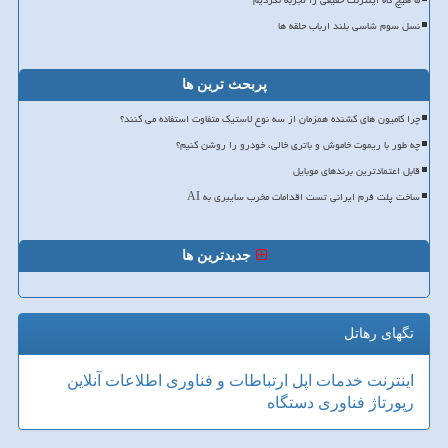
ما هیچ گاه اینترنت حقیقی را تجربه نکردیم
نسل سوم شاسی بلند ارباب حلقه ها
پربحث ترین ها
چرا کامیون های کشنده همزمان از سه نوع لاستیک متفاوت استفاده می کنند؟
چه طور با ریموت خاموش و باتری خالی، خودرو را روشن کنیم؟
قابل اعتمادترین برندهای موبایل
ساخت پلت فرم ایرانی تست اقدامات مخرب سایبری به AI
جدیدترین ها
تگهای رهاتل
اینترنت
خدمات
اپل
ارتباطات و فناوری اطلاعات
آنلاین
رپورتاژ
فناوری
دستگاه