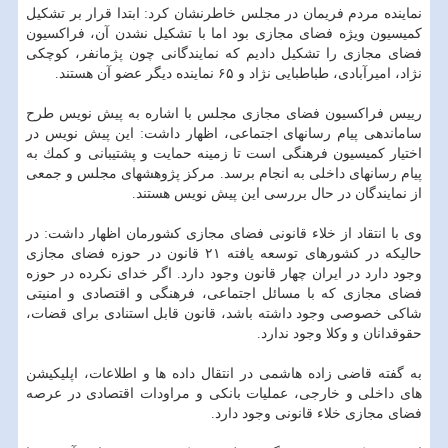
نماینده مردم فریمان در مجلس خاطرنشان كرد: ابتدا قرار بر تشكیل
كمیسیون ویژه فضای مجازی بود اما با تشكیل نشدن آن، فراكسیون
فضای مجازی را تشكیل دادیم كه نمایندگانی چون پژمانفر، كوچكی
نژاد، امیرآبادی، طباطبایی نژاد و ۶۵ نماینده دیگر عضو آن هستند.
رییس فراكسیون فضای مجازی مجلس با اشاره به پیش نویس طرح
ساماندهی پیام رسانهای اجتماعی، اظهار داشت: این پیش نویس در
اختیار كمیسیون فرهنگی است تا زمینه حمایت و پشتیبانی و كمك به
پیام رسانهای داخلی به انجام برسد. مركز پژوهشهای مجلس و جمعی
از نمایندگان در حال بررسی این پیش نویس هستند.
وی با انتقاد از خلاء قانونی فضای مجازی كشورمان اظهار داشت: در
حالیكه در كشورهای توسعه یافته ۲۱ قانون در حوزه فضای مجازی
وجود دارد در ایران چهار قانون وجود دارد. اگر خدای نكرده در حوزه
فضای مجازی كه با مسائل اجتماعی، فرهنگی و اقتصادی و امنیتی
شاكی خصوصی وجود داشته باشد، قانون قابل استنادی برای قضات،
حقوقدانان و وكلا وجود ندارد.
به گفته قاضی زاده هاشمی در انتقال داده ها و اطلاعات، اپلیكیشن
های داخلی و خارجی، عملیات بانكی و مراودات اقتصادی در عرصه
فضای مجازی خلاء قانونی وجود دارد.