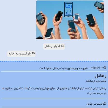
اخبار رهاتل
بازگشت به خانه
rahatel.ir - حقوق مادی و معنوی سایت رهاتل محفوظ است
رهاتل
مخابرات و ارتباطات
رهاتل: نبض تپنده دنیای ارتباطات و فناوری از دنیای موبایل و اینترنت گرفته تا آخرین دستاوردها
در عرصه مخابرات
صفحات رهاتل