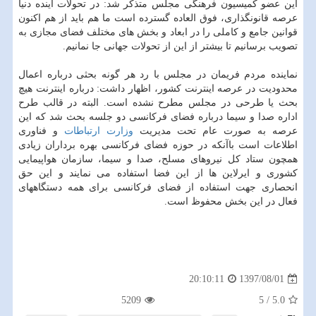
این عضو كمیسیون فرهنگی مجلس متذكر شد: در تحولات آینده دنیا
عرصه قانونگذاری، فوق العاده گسترده است ما هم باید از هم اكنون
قوانین جامع و كاملی را در ابعاد و بخش های مختلف فضای مجازی به
تصویب برسانیم تا بیشتر از این از تحولات جهانی جا نمانیم.
نماینده مردم فریمان در مجلس با رد هر گونه بحثی درباره اعمال
محدودیت در عرصه اینترنت كشور، اظهار داشت: درباره اینترنت هیچ
بحث یا طرحی در مجلس مطرح نشده است. البته در قالب طرح
اداره صدا و سیما درباره فضای فركانسی دو جلسه بحث شد كه این
عرصه به صورت عام تحت مدیریت
وزارت ارتباطات
و فناوری
اطلاعات است باآنكه در حوزه فضای فركانسی بهره برداران زیادی
همچون ستاد كل نیروهای مسلح، صدا و سیما، سازمان هواپیمایی
كشوری و ایرلاین ها از این فضا استفاده می نمایند و این حق
انحصاری جهت استفاده از فضای فركانسی برای همه دستگاههای
فعال در این بخش محفوظ است.
1397/08/01
20:10:11
5209
5
/
5.0