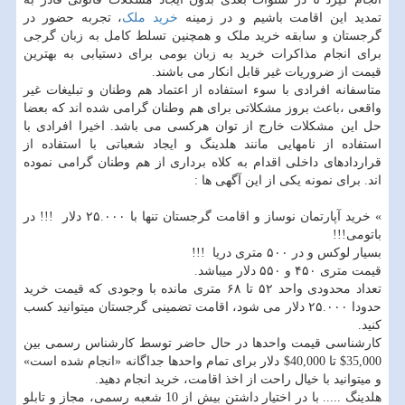
تمدید این اقامت باشیم و در زمینه
خرید ملک
، تجربه حضور در
گرجستان و سابقه خرید ملک و همچنین تسلط کامل به زبان گرجی
برای انجام مذاکرات خرید به زبان بومی برای دستیابی به بهترین
قیمت از ضروریات غیر قابل انکار می باشند.
متاسفانه افرادی با سوء استفاده از اعتماد هم وطنان و تبلیغات غیر
واقعی ،باعث بروز مشکلاتی برای هم وطنان گرامی شده اند که بعضا
حل این مشکلات خارج از توان هرکسی می باشد. اخیرا افرادی با
استفاده از نامهایی مانند هلدینگ و ایجاد شعباتی با استفاده از
قراردادهای داخلی اقدام به کلاه برداری از هم وطنان گرامی نموده
اند. برای نمونه یکی از این آگهی ها :
» خرید آپارتمان نوساز و اقامت گرجستان تنها با ۲۵.۰۰۰ دلار !!! در
باتومی!!!
بسیار لوکس و در ۵۰۰ متری دریا !!!
قیمت متری ۴۵۰ و ۵۵۰ دلار میباشد.
تعداد محدودی واحد ۵۲ تا ۶۸ متری مانده با وجودی که قیمت خرید
حدودا ۲۵.۰۰۰ دلار می شود، اقامت تضمینی گرجستان میتوانید کسب
کنید.
کارشناسی قیمت واحدها در حال حاضر توسط کارشناس رسمی بین
35,000$ تا 40,000$ دلار برای تمام واحدها جداگانه «انجام شده است»
و میتوانید با خیال راحت از اخذ اقامت، خرید انجام دهید.
هلدینگ ..... با در اختیار داشتن بیش از 10 شعبه رسمی، مجاز و تابلو