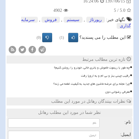
1397/06/15
16:24:06
4902
5
/
5.0
تگهای خبر:
رپورتاژ
,
سیستم
,
فروش
,
سرمایه
گذاری
این مطلب را می پسندید؟
(0)
(1)
تازه ترین مطالب مرتبط
چه طور با ریموت خاموش و باتری خالی، خودرو را روشن کنیم؟
رقیب چینی بنز و بی ام و به اروپا رفت
چرا عجله برای عرضه ماشین های جدید به کیفیت لطمه می زند؟
معرفی رضوانی دون
نظرات بینندگان رهاتل در مورد این مطلب
نظر شما در مورد این مطلب رهاتل
نام:
ایمیل: