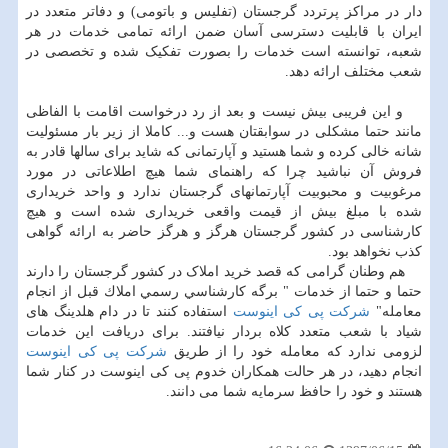
دار در مراکز پرتردد گرجستان (تفلیس و باتومی) و دفاتر متعدد در
ایران با قابلیت دسترسی آسان ضمن ارائه تمامی خدمات در هر
شعبه، توانسته است خدمات را بصورت تفکیک شده و تخصصی در
شعب مختلف ارائه دهد.
و این فریبی بیش نیست و بعد از رد درخواست اقامت با الفاظی
مانند حتما مشکلی در سوابقتان هست و... کاملا از زیر بار مسئولیت
شانه خالی کرده و شما هستید و آپارتمانی که شاید برای سالها قادر به
فروش آن نباشید چرا که راهنمای شما هیچ اطلاعاتی در مورد
مرغوبیت و محبوبیت آپارتمانهای گرجستان ندارد و واحد خریداری
شده با مبلغ بیش از قیمت واقعی خریداری شده است و هیچ
کارشناسی در کشور گرجستان هرگز و هرگز حاضر به ارائه گواهی
کذب نخواهد بود.
هم وطنان گرامی که قصد خرید املاک در کشور گرجستان را دارند
حتما و حتما از خدمات " برگه كارشناسي رسمي املاك قبل از انجام
معامله"
شرکت پی کی اینوست
استفاده کنند تا در دام هلدینگ های
شیاد با شعب متعدد کلاه بردار نیافتند. برای دریافت این خدمات
لزومی ندارد که معامله خود را از طریق
شرکت پی کی اینوست
انجام دهید، در هر حالت همکاران خدوم پی کی اینوست در کنار شما
هستند و خود را حافظ سرمایه شما می دانند.