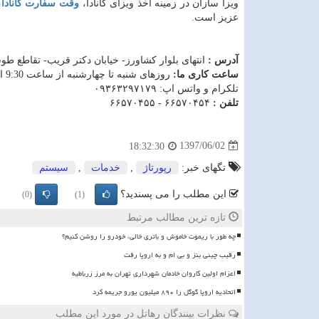
ویزا سازان در زمینه اخذ ویزای کانادا،
وقت سفارت کانادا
،
عزیز است.
آدرس :
انتهای بلوار کشاورز- خیابان دکتر قریب- تقاطع طوسی- ساختمان
ساعت کاری ما:
روزهای شنبه تا چهارشنبه از ساعت 9:30 الی 16:30 و پنجشنبه ها از ساعت 9:30 الی 13
تلکرام و واتس اپ: ۰۹۳۶۳۲۹۷۱۷۹
تلفن :
۶۶۵۷۰۴۵۴ - ۶۶۵۷۰۴۵۵
1397/06/02
18:32:30
تگهای خبر:
رپورتاژ
,
خدمات
,
سیستم
این مطلب را می پسندید؟
(0)
(1)
تازه ترین مطالب مرتبط
چه طور با ریموت خاموش و باتری خالی، خودرو را روشن کنیم؟
رقیب چینی بنز و بی ام و به اروپا رفت
اعزام اولین کاروان خادمان شهرداری تهران به مرز زرباطیه
اتحادیه اروپا گوگل را ۸۹۰ میلیون یورو جریمه کرد
نظرات بینندگان رهاتل در مورد این مطلب