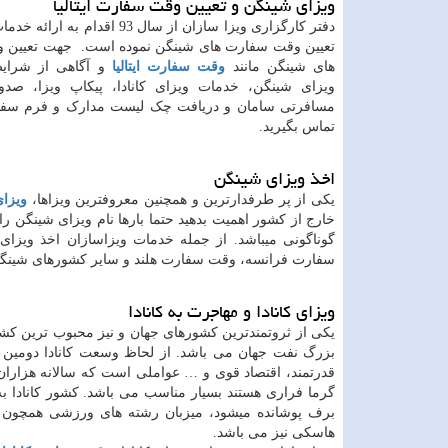
ویزای شینگن و تعیین وقت سفارت ایتالیا
دفتر کارگزاری ویزا سازان از سال 93 اقدام ب
تعیین وقت سفارت های شینگن نموده است. جهت تعیین 
های شینگن مانند
وقت سفارت ایتالیا
و آگاهی از شرایط
ویزای شینگن، خدمات ویزای کانادا، پیکاپ ویزا، صدو
مسافرتی سامان و دریافت چک لیست مدارک و فرم سفار
تماس بگیرید.
اخذ ویزای شینگن
یکی از پر طرفدارترین و همچنین معروفترین ویزاها،
ویزا
خارج از کشور اهمیت بدهید حتما بارها نام ویزای شینگن ر
گوناگونی میباشد. از جمله خدمات ویزاسازان اخذ ویزای
سفارت فرانسه، وقت سفارت هلند و سایر کشورهای شینگ
ویزای کانادا و مهاجرت به کانادا
یکی از ثروتمندترین کشورهای جهان و نیز محبوب ترین کشو
بزرگ نفت جهان می باشد. از لحاظ وسعت کانادا دومین
قدرتمند، اقتصاد قوی و … عواملی است که سالانه هزاران 
گرما فراری هستند بسیار مناسب می باشد. کشور کانادا 
برف پوشانده میشود، میزبان رشته های ورزشی همچون همچ
هاسکی نیز می باشد.