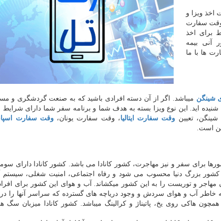
ه ارائه خدمات اخذ ویزا و
وقت سفارت
 برای اخذ
ر آنی بیمه
ت ها با ما
ی شینگن
میباشد. اگر از آن دسته افرادی باشید که به صنعت گردشگری و مس
ا شنیده اید. این نوع ویزا بسته به هدف شما و برنامه سفر شما دارای شرایط 
 شینگن، تعیین
وقت سفارت ایتالیا
، وقت سفارت یونان،
وقت سفارت اسپانی
ن است.
رها برای سفر و نیز مهاجرت، کشور کانادا می باشد. کشور کانادا دارای سومی
 کشور بزرگ دنیا محسوب می شود و رفاه اجتماعی، امنیت شغلی، سیستم
مهاجر و توریست را به این کشور میکشاند. آب و هوای این کشور برای افراد
به خاطر آب و هوای سردش و وجود دریاچه های گسترده که سراسر آنها را در
ون هاکی روی یخ، پاتیناژ و کرالینگ میباشد. کشور کانادا میزبان سگ ها