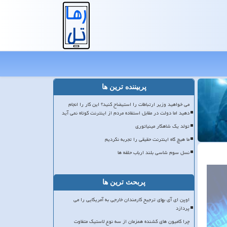
پربیننده ترین ها
می خواهید وزیر ارتباطات را استیضاح کنید؟ این کار را انجام
دهید اما دولت در مقابل استفاده مردم از اینترنت کوتاه نمی آید
تولد یک شاهکار مینیاتوری
ما هیچ گاه اینترنت حقیقی را تجربه نکردیم
نسل سوم شاسی بلند ارباب حلقه ها
پربحث ترین ها
اوپن ای آی بهای ترجیح کارمندان خارجی به آمریکایی را می
پردازد
چرا کامیون های کشنده همزمان از سه نوع لاستیک متفاوت