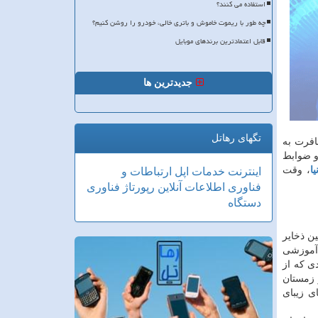
استفاده می کنند؟
چه طور با ریموت خاموش و باتری خالی، خودرو را روشن کنیم؟
قابل اعتمادترین برندهای موبایل
جدیدترین ها
تگهای رهاتل
افرت به
و ضوابط
ا
، وقت
اینترنت
خدمات
اپل
ارتباطات و
فناوری اطلاعات
آنلاین
رپورتاژ
فناوری
دستگاه
ن ذخایر
 آموزشی
ی که از
 زمستان
ی زیبای