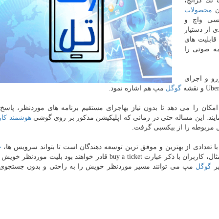
تك كرانچ،
ن
محصولات
ی واچ و
 از دستیار
ابلیت های
مه صوتی را
رو و اجرای
گوگل
مپ هم اشاره نمود.
ن امكان را می دهد تا بدون نیاز بهاجرای مستقیم برنامه های موردنظر، پاسخ
ایند. این مساله حتی در زمانی كه اپلیكیشن مذكور بر روی گوشی
هوشمند
كار
ل مربوطه را از بیكسبی گرفت.
 تعدادی از بهترین و موفق ترین توسعه دهندگان است تا بتواند سرویس ها،
خ
قابلیت های بهتری را برای كاربران عرضه نماید. به عنوان مثال، كاربران با ذكر عبارت buy a ticket قادر خواهند بود بلی
ر
گوگل
مپ می توانند مسیر موردنظر خویش را به راحتی و بدون جستجوی 