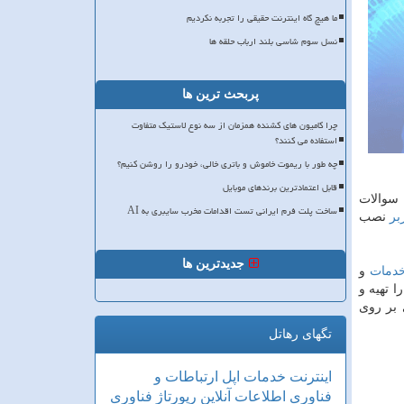
ما هیچ گاه اینترنت حقیقی را تجربه نکردیم
نسل سوم شاسی بلند ارباب حلقه ها
پربحث ترین ها
چرا کامیون های کشنده همزمان از سه نوع لاستیک متفاوت
استفاده می کنند؟
چه طور با ریموت خاموش و باتری خالی، خودرو را روشن کنیم؟
قابل اعتمادترین برندهای موبایل
 سوالات
ساخت پلت فرم ایرانی تست اقدامات مخرب سایبری به AI
بر
نصب
جدیدترین ها
دمات
و
ت موردنظر خویش را تهیه و
بر روی
تگهای رهاتل
اینترنت
خدمات
اپل
ارتباطات و
فناوری اطلاعات
آنلاین
رپورتاژ
فناوری