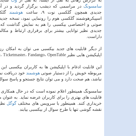
به گزارش رهاتل به نقل از ایسنا، به نقل از
وب
سایت 
سامسونگ
در مراسمی كه دیشب برگزار گردید و در آ
جدیدی همچون گلكسی نوت ۹، ساعت
هوشمند
گلكس
اسپیكرهوشمند گلكسی هوم را رونمایی نمود، نسخه جدیدی
صوتی و اختصاصی بیكسبی را هم به نمایش گذاشت كه ق
جدیدی نظیر توانایی بیشتر برای برقراری ارتباط و مكال
داراست.
از دیگر قابلیت های جدید بیكسبی می توان به امكان رز
اپلیكیشن هایی نظیر Uber، Ticketmaster، Fandango، OpenTable و نقشه
این قابلیت ادغام با اپلیكیشن ها به كاربران بیكسبی ای
مربوطه خویش را از دستیار صوتی
هوشمند
خود دریافت نم
نباشد، هم صحت دارد و می توان نتایج جستجو و پاسخ سوا
سامسونگ همینطور اعلام نموده است كه در حال همكاری با
خریداری كنند. همینطور با سرویس های مختلف
گوگل
نظی
نقشه گوشی تنها با طرح سوال از بیكسبی بیابند.