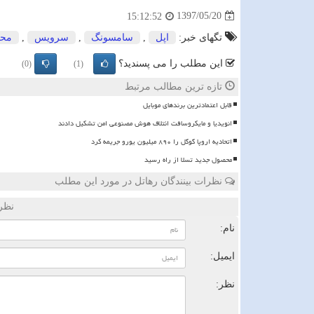
1397/05/20
15:12:52
تگهای خبر:
اپل
,
سامسونگ
,
سرویس
,
محص
این مطلب را می پسندید؟
(0)
(1)
تازه ترین مطالب مرتبط
قابل اعتمادترین برندهای موبایل
انویدیا و مایکروسافت ائتلاف هوش مصنوعی امن تشکیل دادند
اتحادیه اروپا گوگل را ۸۹۰ میلیون یورو جریمه کرد
محصول جدید تسلا از راه رسید
نظرات بینندگان رهاتل در مورد این مطلب
نظر
نام:
ایمیل:
نظر: