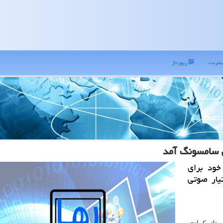
نترنت
رپورتاژ
 سامسونگ آمد
خود برای
یار صوتی