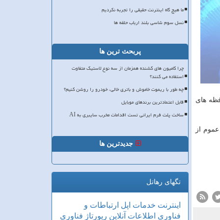
ما هیچ گاه اینترنت حقیقی را تجربه نکردیم
نسل سوم شاسی بلند ارباب حلقه ها
پربحث ترین ها
چرا کامیون های کشنده همزمان از سه نوع لاستیک متفاوت
استفاده می کنند؟
چه طور با ریموت خاموش و باتری خالی، خودرو را روشن کنیم؟
فظه های
قابل اعتمادترین برندهای موبایل
ساخت پلت فرم ایرانی تست اقدامات مخرب سایبری به AI
 عموم از
جدیدترین ها
تگهای رهاتل
اینترنت
خدمات
اپل
ارتباطات و
فناوری اطلاعات
آنلاین
رپورتاژ
فناوری