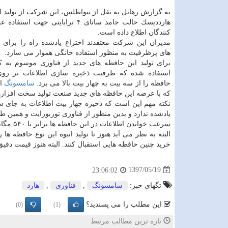
به گزارش رهاتل به نقل از نیواطلس، این شركت از تولید ا
هارددیسك حالت جامد ساتای ۴ ترابایتی جهت
كنندگان اطلاع داده است.
مدیران این شركت معتقدند اختراع یادشده راه را برای ت
های پرظرفیت به منظور استفاده خانگی هموار می سازد.
برای تولید این حافظه های جدید از فناوری موسوم به
استفاده شده كه ظرفیت ذخیره سازی اطلاعات بر رو
حافظه را از سه بیت به چهار بیت بالا می برد.
سامسونگ
ام
كه با عرضه این حافظه های جدید صنعت تولید سخت افزاره
نكته مهم این است كه ذخیره چهار بیت اطلاعات به جای 
یادشده ندارد و بدین منظور از فناوری توربورایت و همین طور تراشه های V-NAND شصت و چهار 
سرعت خواندن اطلاعات در این حافظه ها برابر با ۵۴۰ مگابایت در ثانیه و سرعت نگارش آنها ۵۲۰ مگابایت در ثانیه است.
البته به نظر می آید هنوز تا تولید انبوه این نوع حافظه ه
خرید چنین حافظه هایی استقبال كنند. البته هنوز قیمت دقیق
1397/05/19
23:06:02
تگهای خبر:
سامسونگ
,
فناوری
,
هارد
این مطلب را می پسندید؟
(0)
(1)
تازه ترین مطالب مرتبط