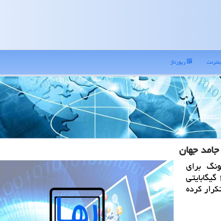
نترنت
رپورتاژ
نگ برای
نخستین بار لپ تاپی با حافظه های فلش ناند ۳۲ گیگابایتی
كرار كرده