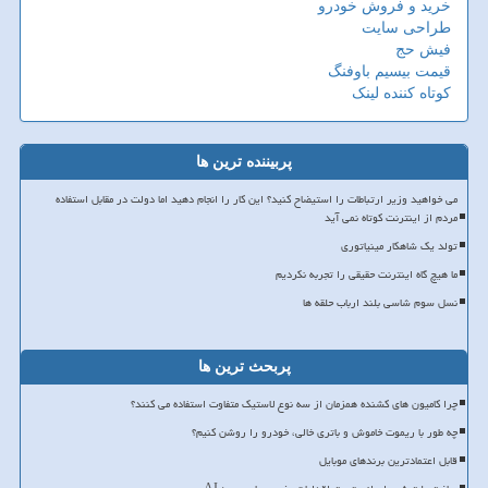
خرید و فروش خودرو
طراحی سایت
فیش حج
قیمت بیسیم باوفنگ
کوتاه کننده لینک
پربیننده ترین ها
می خواهید وزیر ارتباطات را استیضاح کنید؟ این کار را انجام دهید اما دولت در مقابل استفاده
مردم از اینترنت کوتاه نمی آید
تولد یک شاهکار مینیاتوری
ما هیچ گاه اینترنت حقیقی را تجربه نکردیم
نسل سوم شاسی بلند ارباب حلقه ها
پربحث ترین ها
چرا کامیون های کشنده همزمان از سه نوع لاستیک متفاوت استفاده می کنند؟
چه طور با ریموت خاموش و باتری خالی، خودرو را روشن کنیم؟
قابل اعتمادترین برندهای موبایل