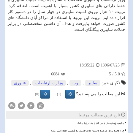
حفظ دارائی های سایبری كشور بسیار با اهمیت است، اضافه كرد:
تربیت ۱۰ هزار نیروی امنیت سایبری در چهار سال را در دستور كار
قرار داده ایم. تربیت این نیروها با استفاده از مراكز آپای دانشگاه های
كشور صورت خواهد پذیرفت و هدف آن داشتن متخصصانی در برابر
حملات سایبری بیگانگان است.
1396/07/25
18:35:22
6084
5
/
5.0
تگهای خبر:
سایبر
,
وب
,
وزارت ارتباطات
,
فناوری
این مطلب را می پسندید؟
(0)
(1)
تازه ترین مطالب مرتبط
رقیب چینی بنز و بی ام و به اروپا رفت
چرا عجله برای عرضه ماشین های جدید به کیفیت لطمه می زند؟