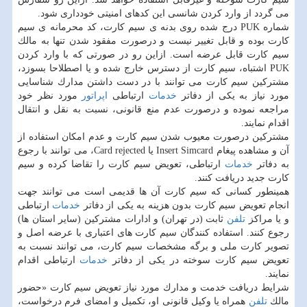
می گردد از وارد كردن شانسی این كدهای امنیتی خودداری شود.
شماره PUK درج شده روی بدنه ی سیم كارت، كد محرمانه ی سیم
كارت بوده و قابل تغییر نیست و درصورت مفقود شدن تنها به مالك
سیم كارت قابل عرضه است. ازاین رو در صورتی كه با وارد كردن
PUK اشتباه، سیم كارت از دسترس خارج شده و یا اصطلاحا بسوزد،
مشتركین سیم كارت می توانند با در دست داشتن مدارك شناسایی
مورد نیاز به یكی از دفاتر
خدمات
ارتباطی
اپراتور
مورد نظر خود
مراجعه نموده و درصورت عدم منع قانونی، نسبت به نقل و انتقال
اقدام نمایند.
مشتركین درصورت معیوب شدن سیم كارت و عدم امكان استفاده از
آن و مشاهده پیغام Insert Simcard یا Card rejected، می توانند با رجوع
به دفاتر
خدمات
ارتباطی، تعویض سیم كارت را تقاضا كرده و سیم
كارت جدید دریافت كنند.
همینطور كسانی كه سیم كارت آن ها قدیمی است می توانند جهت
انجام تعویض سیم كارت بدون هزینه به یكی از دفاتر
خدمات
ارتباطی
و یا مراكز
تلفن
ثابت (در تهران) و ادارات مشتركین (سایر استان ها)
رجوع كنند. استفاده كنندگان سیم كارت های اعتباری با عرضه اصل و
تصویر كارت ملی و برگه مشخصات سیم كارت، می توانند نسبت به
تعویض سیم كارت سوخته در یكی از دفاتر
خدمات
ارتباطی اقدام
نمایند.
شرایط دریافت خدمت و مدارك مورد نیاز تعویض سیم كارت «حضور
مالك
تلفن
همراه یا وكیل قانونی او، تكمیل و امضای فرم درخواست،