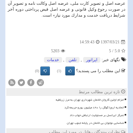
عرضه اصل و تصویر كارت ملی، عرضه اصل وكالت نامه و تصویر آن
در صورت رجوع وكیل قانونی و عرضه اصل قبض پرداختی دوره آخر
شرایط دریافت خدمت و مدارك مورد نیاز» است.
1397/03/21
14:59:43
5203
5
/
5.0
تگهای خبر:
اپراتور
,
تلفن
,
خدمات
این مطلب را می پسندید؟
(0)
(1)
تازه ترین مطالب مرتبط
اعزام اولین کاروان خادمان شهرداری تهران به مرز زرباطیه
اتحادیه اروپا گوگل را ۸۹۰ میلیون یورو جریمه کرد
تمرکز ایرانسل بر مسئولیت ارتباطی جواب داد
شناسایی نوجوان بی خانمان در پایانه جنوب تهران
نظرات بینندگان رهاتل در مورد این مطلب