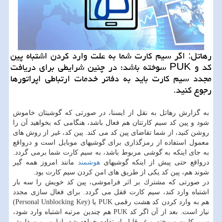
رهاتل: اگر سیم كارت شما به علت وارد كردن اشتباه پین
كد و PUK سوخته باشد؛ در چنین شرایطی برای دریافت
مجدد سیم كارت باید به دفاتر خدمات ارتباطی اپراتورها
رجوع كنید.
به گزارش رهاتل به نقل از ایسنا، در صورتی كه گوشیتان خاموش
شود و پین كد سیم كارتتان هم فعال باشد، هنگامی كه بخواهید آن را
روشن كنید، از شما تقاضای پین كد می كند. پین كد، غیر از روش های
معمول استفاده از رمزگذاری برای گوشیهای موبایل است و درواقع
به جای اینكه به گوشی مربوط باشد، به سیم كارت شما برمی گردد.
درواقع حتی پیش از اینكه گوشیهای
هوشمند
مانند امروز همه گیر
شوند هم، پین كد یكی از طریق های امن كردن سیم كارت بود.
در صورتی كه مشترك بر اثر فراموشی، پین كد خویش را سه بار
اشتباه وارد كند، سیم كارت قفل می گردد. برای فعال سازی مجدد
هم به وارد كردن كد هشت رقمی PUK یا (Personal Unblocking Key)
نیاز است. بعد از آن اگر كد PUK هم چندین مرتبه اشتباه وارد شود،
سیم كارت سوخته و غیرقابل استفاده خواهد شد. ازاین رو سفارش