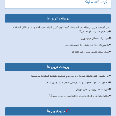
کوتاه کننده لینک
پربیننده ترین ها
می خواهید وزیر ارتباطات را استیضاح کنید؟ این کار را انجام دهید اما دولت در مقابل استفاده
مردم از اینترنت کوتاه نمی آید
تولد یک شاهکار مینیاتوری
ما هیچ گاه اینترنت حقیقی را تجربه نکردیم
نسل سوم شاسی بلند ارباب حلقه ها
پربحث ترین ها
چرا کامیون های کشنده همزمان از سه نوع لاستیک متفاوت استفاده می کنند؟
چه طور با ریموت خاموش و باتری خالی، خودرو را روشن کنیم؟
قابل اعتمادترین برندهای موبایل
ساخت پلت فرم ایرانی تست اقدامات مخرب سایبری به AI
جدیدترین ها