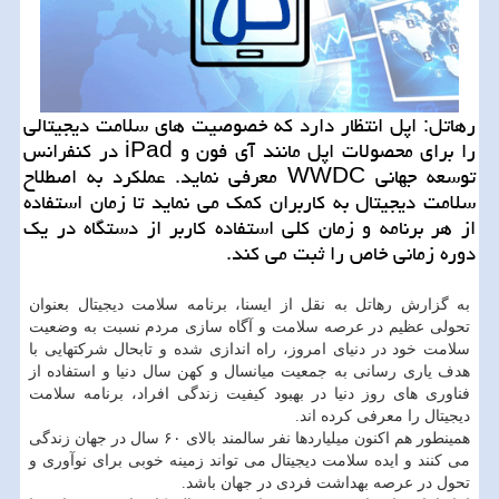
رهاتل: اپل انتظار دارد كه خصوصیت های سلامت دیجیتالی
را برای محصولات اپل مانند آی فون و iPad در كنفرانس
توسعه جهانی WWDC معرفی نماید. عملكرد به اصطلاح
سلامت دیجیتال به كاربران كمك می نماید تا زمان استفاده
از هر برنامه و زمان كلی استفاده كاربر از دستگاه در یك
دوره زمانی خاص را ثبت می كند.
به گزارش رهاتل به نقل از ایسنا، برنامه سلامت دیجیتال بعنوان
تحولی عظیم در عرصه سلامت و آگاه سازی مردم نسبت به وضعیت
سلامت خود در دنیای امروز، راه اندازی شده و تابحال شركتهایی با
هدف یاری رسانی به جمعیت میانسال و كهن سال دنیا و استفاده از
فناوری های روز دنیا در بهبود كیفیت زندگی افراد، برنامه سلامت
دیجیتال را معرفی كرده اند.
همینطور هم اكنون میلیاردها نفر سالمند بالای ۶۰ سال در جهان زندگی
می كنند و ایده سلامت دیجیتال می تواند زمینه خوبی برای نوآوری و
تحول در عرصه بهداشت فردی در جهان باشد.