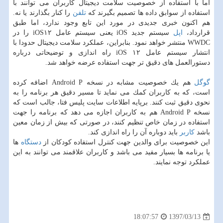
اما با استفاده از خصوصیت سلامت دیجیتال كاربران می توانند با
استفاده از سوابق داده ها تصمیم بگیرند كه
تلفن
را كنار بگذارند یا نه.
هم اكنون خبری جدیدی در مورد این تابع وجود ندارد، اما طبق
قرارداد،
اپل
سیستم جدید iOS یعنی سیستم عامل iOS۱۲ را در
WWDC منتشر خواهد نمود. بنابراین، عملكرد سلامت دیجیتال حدودا با
انتشار سیستم عامل iOS ۱۲ راه اندازی و توضیحاتی درباره
دستورالعمل های دقیق تر جهت استفاده عرضه خواهد شد.
گوگل
هم یك خصوصیت مشابه در نسخه Android P اضافه كرده
است، كه به كاربران كمك می نماید تا مسیر دقیق هر برنامه را به
نحوی دقیق ثبت كنند. برپایه اطلاعات سایت پلیس فتا، جالب است كه
نسخه Android P هم به كاربران اجازه می دهد كه برنامه را جهت
استفاده در زمان خاص تنظیم كنند، در صورتی كه بیش از زمان معین
باشد
كاربر
باید دوباره آن را راه اندازی كند.
این خصوصیت برای والدین جهت كنترل استفاده كودكان از
دستگاه
ها
یا برنامه ها بسیار مفید می باشد و كاربران علاقمند می توانند به این
عملكرد توجه نمایند.
1397/03/13
18:07:57