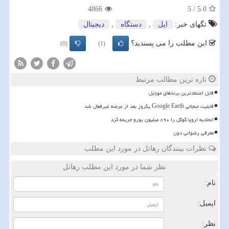
4866
5
/
5.0
تگهای خبر:
اپل
,
دستگاه
,
دیجیتال
این مطلب را می پسندید؟
(0)
(1)
تازه ترین مطالب مرتبط
قابل اعتمادترین برندهای موبایل
قابلیت جنجالی Google Earth یکروز بعد از عرضه غیرفعال شد
اتحادیه اروپا گوگل را ۸۹۰ میلیون یورو جریمه کرد
معرفی رضوانی دون
نظرات بینندگان رهاتل در مورد این مطلب
نظر شما در مورد این مطلب رهاتل
نام:
ایمیل:
نظر: