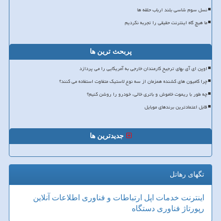
نسل سوم شاسی بلند ارباب حلقه ها
ما هیچ گاه اینترنت حقیقی را تجربه نکردیم
پربحث ترین ها
اوپن ای آی بهای ترجیح کارمندان خارجی به آمریکایی را می پردازد
چرا کامیون های کشنده همزمان از سه نوع لاستیک متفاوت استفاده می کنند؟
چه طور با ریموت خاموش و باتری خالی، خودرو را روشن کنیم؟
قابل اعتمادترین برندهای موبایل
جدیدترین ها
تگهای رهاتل
اینترنت
خدمات
اپل
ارتباطات و فناوری اطلاعات
آنلاین
رپورتاژ
فناوری
دستگاه