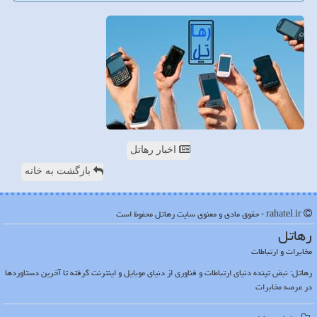
اخبار رهاتل
بازگشت به خانه
rahatel.ir - حقوق مادی و معنوی سایت رهاتل محفوظ است
رهاتل
مخابرات و ارتباطات
رهاتل: نبض تپنده دنیای ارتباطات و فناوری از دنیای موبایل و اینترنت گرفته تا آخرین دستاوردها
در عرصه مخابرات