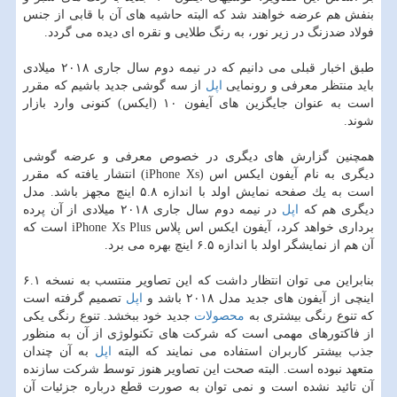
بنفش هم عرضه خواهند شد كه البته حاشیه های آن با قابی از جنس
فولاد ضدزنگ در زیر نور، به رنگ طلایی و نقره ای دیده می گردد.
طبق اخبار قبلی می دانیم كه در نیمه دوم سال جاری ۲۰۱۸ میلادی
باید منتظر معرفی و رونمایی
اپل
از سه گوشی جدید باشیم كه مقرر
است به عنوان جایگزین های آیفون ۱۰ (ایكس) كنونی وارد بازار
شوند.
همچنین گزارش های دیگری در خصوص معرفی و عرضه گوشی
دیگری به نام آیفون ایكس اس (iPhone Xs) انتشار یافته كه مقرر
است به یك صفحه نمایش اولد با اندازه ۵.۸ اینچ مجهز باشد. مدل
دیگری هم كه
اپل
در نیمه دوم سال جاری ۲۰۱۸ میلادی از آن پرده
برداری خواهد كرد، آیفون ایكس اس پلاس iPhone Xs Plus است كه
آن هم از نمایشگر اولد با اندازه ۶.۵ اینچ بهره می برد.
بنابراین می توان انتظار داشت كه این تصاویر منتسب به نسخه ۶.۱
اینچی از آیفون های جدید مدل ۲۰۱۸ باشد و
اپل
تصمیم گرفته است
كه تنوع رنگی بیشتری به
محصولات
جدید خود ببخشد. تنوع رنگی یكی
از فاكتورهای مهمی است كه شركت های تكنولوژی از آن به منظور
جذب بیشتر كاربران استفاده می نمایند كه البته
اپل
به آن چندان
متعهد نبوده است. البته صحت این تصاویر هنوز توسط شركت سازنده
آن تائید نشده است و نمی توان به صورت قطع درباره جزئیات آن