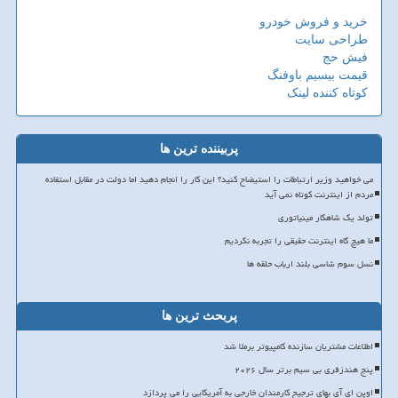
خرید و فروش خودرو
طراحی سایت
فیش حج
قیمت بیسیم باوفنگ
کوتاه کننده لینک
پربیننده ترین ها
می خواهید وزیر ارتباطات را استیضاح کنید؟ این کار را انجام دهید اما دولت در مقابل استفاده
مردم از اینترنت کوتاه نمی آید
تولد یک شاهکار مینیاتوری
ما هیچ گاه اینترنت حقیقی را تجربه نکردیم
نسل سوم شاسی بلند ارباب حلقه ها
پربحث ترین ها
اطلاعات مشتریان سازنده کامپیوتر برملا شد
پنج هندزفری بی سیم برتر سال ۲۰۲۶
اوپن ای آی بهای ترجیح کارمندان خارجی به آمریکایی را می پردازد