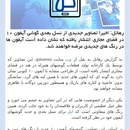
رهاتل: اخیرا تصاویر جدیدی از نسل بعدی گوشی آیفون ۱۰
در فضای مجازی انتشار یافته كه نشان داده است آیفون ها
در رنگ های جدیدی عرضه خواهند شد.
به گزارش رهاتل به نقل از
وب
سایت gsmarena، این تصاویر كه
توسط یك كارخانه تولید قطعات گوشیهای همراه در هند در فضای
مجازی انتشار یافته است، از طراحی مشابه با آیفون ۱۰ كنونی نشان
دارد به گونه ای كه آیفون های جدید با همین لبه های گرد، نمایشگر
بدون حاشیه و كناره های باریك و همینطور دوربین دوگانه با ظاهری
مشابه خواهند بود.
یكی دیگر از خصوصیت هایی كه در این تصاویر به چشم می خورد و
نظر خیل عظیمی از كاربران و علاقمندان را به خود جلب كرده، همین
رنگ های متفاوتی است كه
اپل
برای نسل بعدی و جدید گوشیهای
آیفون خود در نظر گرفته است.
بر اساس این تصاویر، گوشیهای آیفون ۱۰ جدید با رنگ های سبز و