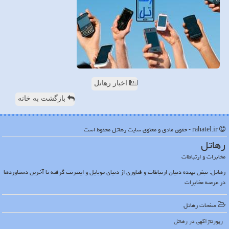
اخبار رهاتل
بازگشت به خانه
rahatel.ir - حقوق مادی و معنوی سایت رهاتل محفوظ است
رهاتل
مخابرات و ارتباطات
رهاتل: نبض تپنده دنیای ارتباطات و فناوری از دنیای موبایل و اینترنت گرفته تا آخرین دستاوردها
در عرصه مخابرات
صفحات رهاتل
رپورتاژآگهی در رهاتل