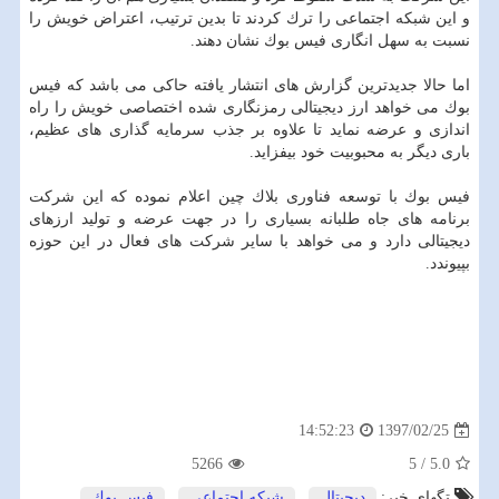
و این شبكه اجتماعی را ترك كردند تا بدین ترتیب، اعتراض خویش را
نسبت به سهل انگاری فیس بوك نشان دهند.
اما حالا جدیدترین گزارش های انتشار یافته حاكی می باشد كه فیس
بوك می خواهد ارز دیجیتالی رمزنگاری شده اختصاصی خویش را راه
اندازی و عرضه نماید تا علاوه بر جذب سرمایه گذاری های عظیم،
باری دیگر به محبوبیت خود بیفزاید.
فیس بوك با توسعه فناوری بلاك چین اعلام نموده كه این شركت
برنامه های جاه طلبانه بسیاری را در جهت عرضه و تولید ارزهای
دیجیتالی دارد و می خواهد با سایر شركت های فعال در این حوزه
بپیوندد.
1397/02/25
14:52:23
5266
5
/
5.0
تگهای خبر:
دیجیتال
,
شبكه اجتماعی
,
فیس بوك