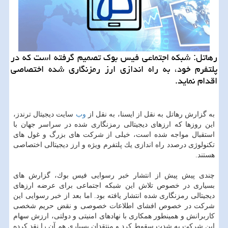
رهاتل: شبكه اجتماعی فیس بوك تصمیم گرفته است كه در
پلتفرم خود، به راه اندازی ارز رمزنگاری شده اختصاصی
اقدام نماید.
به گزارش رهاتل به نقل از ایسنا، به نقل از
وب
سایت دیجیتال ترندز،
این روزها كه ارزهای دیجیتالی رمزنگاری شده در سراسر جهان با
استقبال مواجه شده است، خیلی از شركت های بزرگ و غول های
تكنولوژی درصدد راه اندازی یك پلتفرم ویژه و ارز دیجیتالی اختصاصی
هستند.
چندی پیش پیش از انتشار خبر رسوایی فیس بوك، گزارش های
بسیاری در خصوص تلاش این شبكه اجتماعی برای عرضه ارزهای
دیجیتالی رمزنگاری شده انتشار یافته بود. اما بعد از خبر رسوایی این
شركت در خصوص افشای اطلاعات خصوصی و نقض حریم شخصی
كاربرانش و همینطور همكاری با نهادهای امنیتی و دولتی، ارزش سهام
این شركت به شدت سقوط كرد و منتقدان بسیاری هم آن را نقد كرده