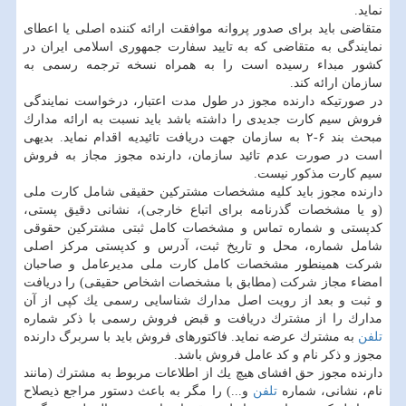
نماید.
متقاضی باید برای صدور پروانه موافقت ارائه كننده اصلی یا اعطای
نمایندگی به متقاضی كه به تایید سفارت جمهوری اسلامی ایران در
كشور مبداء رسیده است را به همراه نسخه ترجمه رسمی به
سازمان ارائه كند.
در صورتی­كه دارنده مجوز در طول مدت اعتبار، درخواست نمایندگی
فروش سیم­ كارت جدیدی را داشته باشد باید نسبت به ارائه مدارك
مبحث بند ۶-۲ به سازمان جهت دریافت تائیدیه اقدام نماید. بدیهی
است در صورت عدم تائید سازمان، دارنده مجوز مجاز به فروش
سیم­ كارت مذكور نیست.
دارنده مجوز باید كلیه مشخصات مشتركین حقیقی شامل كارت ملی
(و یا مشخصات گذرنامه برای اتباع خارجی)، نشانی دقیق پستی،
كدپستی و شماره تماس و مشخصات كامل ثبتی مشتركین حقوقی
شامل شماره، محل و تاریخ ثبت، ­آدرس و كدپستی مركز اصلی
شركت همینطور مشخصات كامل كارت ملی مدیرعامل و صاحبان
امضاء مجاز شركت (مطابق با مشخصات اشخاص حقیقی) را دریافت
و ثبت و بعد از رویت اصل مدارك شناسایی رسمی یك كپی از آن
مدارك را از مشترك دریافت و قبض فروش رسمی با ذكر شماره
تلفن
به مشترك عرضه نماید. فاكتورهای فروش باید با سربرگ دارنده
مجوز و ذكر نام و كد عامل فروش باشد.
دارنده مجوز حق افشای هیچ یك از اطلاعات مربوط به مشترك (مانند
نام، نشانی، شماره
تلفن
و...) را مگر به باعث دستور مراجع ذیصلاح