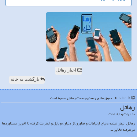
اخبار رهاتل
بازگشت به خانه
rahatel.ir - حقوق مادی و معنوی سایت رهاتل محفوظ است
رهاتل
مخابرات و ارتباطات
رهاتل: نبض تپنده دنیای ارتباطات و فناوری از دنیای موبایل و اینترنت گرفته تا آخرین دستاوردها
در عرصه مخابرات