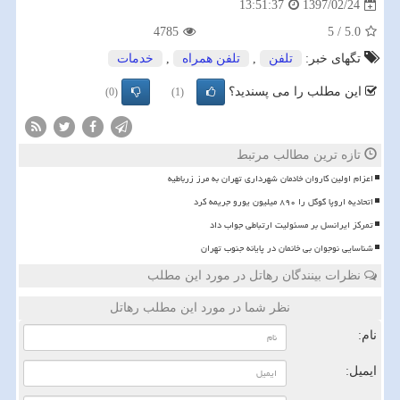
1397/02/24
13:51:37
4785
5
/
5.0
تگهای خبر:
تلفن
,
تلفن همراه
,
خدمات
این مطلب را می پسندید؟
(0)
(1)
تازه ترین مطالب مرتبط
اعزام اولین کاروان خادمان شهرداری تهران به مرز زرباطیه
اتحادیه اروپا گوگل را ۸۹۰ میلیون یورو جریمه کرد
تمرکز ایرانسل بر مسئولیت ارتباطی جواب داد
شناسایی نوجوان بی خانمان در پایانه جنوب تهران
نظرات بینندگان رهاتل در مورد این مطلب
نظر شما در مورد این مطلب رهاتل
نام:
ایمیل: