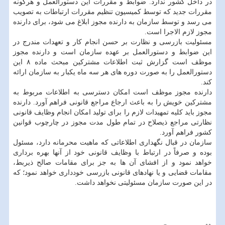
در داخل كشور ندارد. ضوابط و مقررات این دستورالعمل و هرگونه
مقررات جدید كه توسط كمیسیون تنظیم مقررات ارتباطات به تصویب
می­ رسد و توسط سازمان به دارنده مجوز ابلاغ می­ شود، برای دارنده
مجوز لازم­ الاجرا است.
مسئولیت بازرسی و نظارت بر حسن انجام كار و تعهدات مندرج در
این ضوابط و دستورالعمل بر عهده سازمان است و دارنده مجوز
موظف است گزارش ثبت اطلاعات مشتركین مبحث ماده ۸ این
دستور­العمل را به صورت دوره ه­ای هر سه ماه یك­بار به سازمان ارائه
كند.
دارنده مجوز موظف است امكان دسترسی به اطلاعات مربوط به
مشتركین خویش را به­ باعث ارجاع مراجع قانونی فراهم آورد. دارنده
مجوز باید كلیه تمهیدات لازم را برای تولید امكان انجام وظایف قانونی
نظارتی مراجع ذیصلاح در تمام طول مدت مجوز در چارچوب قوانین
كشور فراهم آورد.
سازمان در قبال نگهداری اطلاعاتی كه ماهیت محرمانه دارد، مسئول
بوده و صرفاً در ارتباط با وظایف قانونی خود از آنها بهره ­برداری
خواهد نمود و از افشای آن ها به جز برای مقامات صالح ذیربط،
مقامات قضایی و یا نهادهای قانونی بازرسی خودداری خواهد نمود؛ كه
در این صورت سازمان مسئولیتی نخواهد داشت.