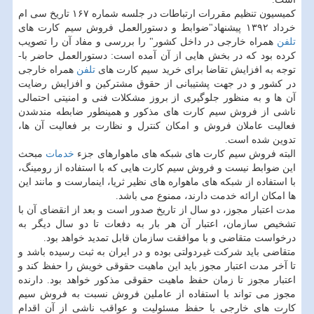
كمیسیون تنظیم مقررات ارتباطات در جلسه شماره ۱۶۷ تاریخ سی ام
خرداد ۱۳۹۲ پیشنهاد"ضوابط و دستورالعمل فروش سیم كارت های
تلفن
همراه خارجی در داخل كشور" را بررسی و مفاد آن را تصویب
كرده بود كه در بخش هایی از آن آمده است: دستور­العمل حاضر با­
توجه به افزایش تقاضا برای خرید سیم­ كارت­ های
تلفن
همراه خارجی
در كشور و در جهت پشتیبانی از حقوق مشتركین و افزایش رضایت
آن ها و به منظور جلوگیری از بروز مشكلات فنی و امنیتی احتمالی
ناشی از فروش سیم­ كارت­ های مذكور و همینطور ضابطه­ مند­شدن
فعالیت عاملان فروش و امكان كنترل و نظارت بر فعالیت آن ها،
تدوین شده است.
البته فروش سیم­ كارت­ های شبكه­ های ماهواره­ای جزء
خدمات
مبحث
این ضوابط نیست و فروش سیم­ كارت­ هایی كه با استفاده از رومینگ،
با استفاده از شبكه­ های ماهواره­ های نظیر ثریا، اینمارست و مانند این
ها امكان ارائه خدمت دارند، ممنوع می باشد.
مدت اعتبار مجوز، دو سال از تاریخ صدور است و بعد از انقضای آن با
تشخیص سازمان، اعتبار آن هر بار به دفعات تا دو سال دیگر به
درخواست متقاضی و با موافقت سازمان قابل تمدید خواهد بود.
متقاضی باید شركت غیردولتی بوده و در ایران به ثبت رسیده باشد و
تا آخر مدت اعتبار مجوز باید این ماهیت حقوقی خویش را حفظ كند و
اعتبار مجوز تا زمان حفظ ماهیت حقوقی مذكور خواهد بود. دارنده
مجوز می تواند با استفاده از عاملین فروش نسبت به فروش سیم
كارت های خارجی با حفظ مسئولیت و عواقب ناشی از آن اقدام