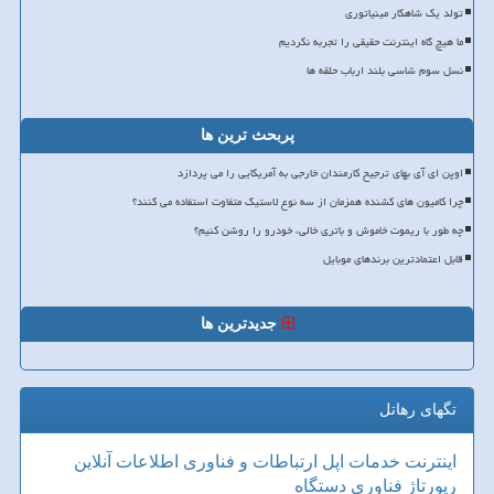
تولد یک شاهکار مینیاتوری
ما هیچ گاه اینترنت حقیقی را تجربه نکردیم
نسل سوم شاسی بلند ارباب حلقه ها
پربحث ترین ها
اوپن ای آی بهای ترجیح کارمندان خارجی به آمریکایی را می پردازد
چرا کامیون های کشنده همزمان از سه نوع لاستیک متفاوت استفاده می کنند؟
چه طور با ریموت خاموش و باتری خالی، خودرو را روشن کنیم؟
قابل اعتمادترین برندهای موبایل
جدیدترین ها
تگهای رهاتل
اینترنت
خدمات
اپل
ارتباطات و فناوری اطلاعات
آنلاین
رپورتاژ
فناوری
دستگاه