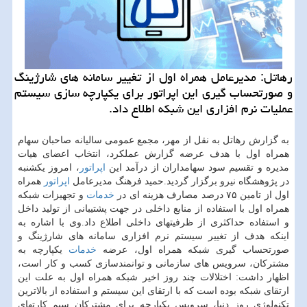
رهاتل: مدیرعامل همراه اول از تغییر سامانه های شارژینگ
و صورتحساب گیری این اپراتور برای یكپارچه سازی سیستم
عملیات نرم افزاری این شبكه اطلاع داد.
به گزارش رهاتل به نقل از مهر، مجمع عمومی سالیانه صاحبان سهام
همراه اول با هدف عرضه گزارش عملكرد، انتخاب اعضای هیات
مدیره و تقسیم سود سهامداران از درآمد این
اپراتور
، امروز یكشنبه
در پژوهشگاه نیرو برگزار گردید.حمید فرهنگ مدیرعامل
اپراتور
همراه
اول از تامین ۷۵ درصد مصارف هزینه ای در
خدمات
و تجهیزات شبكه
همراه اول با استفاده از منابع داخلی در جهت پشتیبانی از تولید داخل
و استفاده حداكثری از ظرفیتهای داخلی اطلاع داد.وی با اشاره به
اینكه هدف از تغییر سیستم نرم افزاری سامانه های شارژینگ و
صورتحساب گیری شبكه همراه اول، عرضه
خدمات
یكپارچه به
مشتركان، سرویس های سازمانی و توانمندسازی كسب و كار است،
اظهار داشت: اختلالات چند روز اخیر شبكه همراه اول به علت این
ارتقای شبكه بوده است كه با ارتقای این سیستم و استفاده از بالاترین
تكنولوژی روز دنیا، سرویس یكپارچه برای مشتركان سیم كارتهای