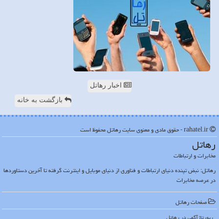
اخبار رهاتل
بازگشت به خانه
rahatel.ir - حقوق مادی و معنوی سایت رهاتل محفوظ است
رهاتل
مخابرات و ارتباطات
رهاتل: نبض تپنده دنیای ارتباطات و فناوری از دنیای موبایل و اینترنت گرفته تا آخرین دستاوردها
در عرصه مخابرات
صفحات رهاتل
رپورتاژآگهی در رهاتل