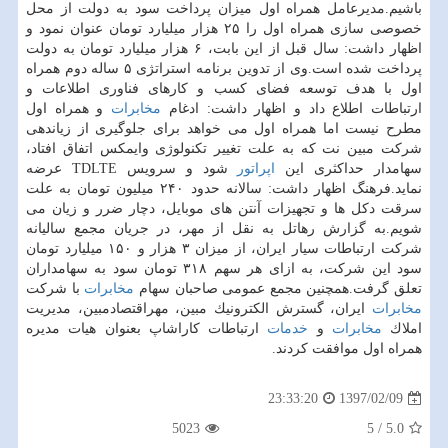
باشیم.مدیرعامل همراه اول میزان پرداخت سود به دولت از محل
خصوصی سازی همراه اول را ۲۵ هزار میلیارد تومان عنوان نمود و
اظهار داشت: سال قبل از این بابت، ۶ هزار میلیارد تومان به دولت
پرداخت شده است.وی از تدوین برنامه استراتژی ۵ ساله دوم همراه
اول با هدف توسعه فضای كسب و كارهای فناوری اطلاعات و
ارتباطات اطلاع داد و اظهار داشت: ادغام
مخابرات
و همراه اول
مطرح نیست اما همراه اول می خواهد برای جلوگیری از زیاندهی
شركت مبین نت كه به علت تغییر تكنولوژی وایمكس اتفاق افتاد،
سهامدار حداكثری این
اپراتور
شود و سرویس TDLTE عرضه
نماید.فرهنگ اظهار داشت: سالانه حدود ۲۴۰ میلیون تومان به علت
سرقت دكل ها و تجهیزات آنتن های موبایل، دچار ضرر و زیان می
شویم.به گزارش رهاتل به نقل از مهر، در جریان مجمع سالیانه
شركت ارتباطات سیار ایران، از میزان ۳ هزار و ۱۵۰ میلیارد تومان
سود این شركت، به ازای هر سهم ۳۱۸ تومان سود به سهامداران
تعلق گرفت.همچنین مجمع عمومی صاحبان سهام
مخابرات
با شركت
مخابرات
ایران، گسترش الكترونیك مبین، مهراقتصادمبین، مدیریت
املاك
مخابرات
و
خدمات
ارتباطات كاراشاپ بعنوان هیات مدیره
همراه اول موافقت كردند.
1397/02/09
23:33:20
5023
5
/
5.0