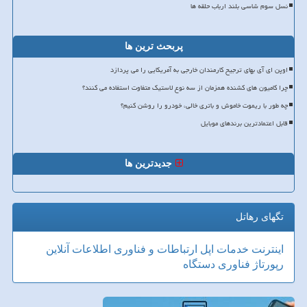
نسل سوم شاسی بلند ارباب حلقه ها
پربحث ترین ها
اوپن ای آی بهای ترجیح کارمندان خارجی به آمریکایی را می پردازد
چرا کامیون های کشنده همزمان از سه نوع لاستیک متفاوت استفاده می کنند؟
چه طور با ریموت خاموش و باتری خالی، خودرو را روشن کنیم؟
قابل اعتمادترین برندهای موبایل
جدیدترین ها
تگهای رهاتل
اینترنت
خدمات
اپل
ارتباطات و فناوری اطلاعات
آنلاین
رپورتاژ
فناوری
دستگاه