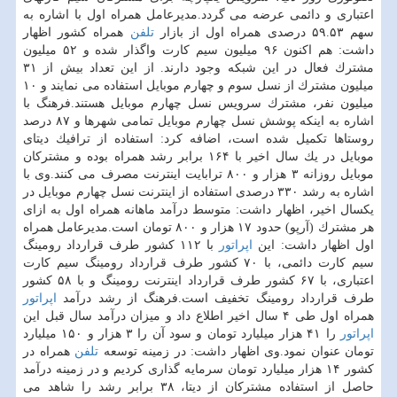
اعتباری و دائمی عرضه می گردد.مدیرعامل همراه اول با اشاره به
سهم ۵۹.۵۳ درصدی همراه اول از بازار
تلفن
همراه كشور اظهار
داشت: هم اكنون ۹۶ میلیون سیم كارت واگذار شده و ۵۲ میلیون
مشترك فعال در این شبكه وجود دارند. از این تعداد بیش از ۳۱
میلیون مشترك از نسل سوم و چهارم موبایل استفاده می نمایند و ۱۰
میلیون نفر، مشترك سرویس نسل چهارم موبایل هستند.فرهنگ با
اشاره به اینكه پوشش نسل چهارم موبایل تمامی شهرها و ۸۷ درصد
روستاها تكمیل شده است، اضافه كرد: استفاده از ترافیك دیتای
موبایل در یك سال اخیر با ۱۶۴ برابر رشد همراه بوده و مشتركان
موبایل روزانه ۳ هزار و ۸۰۰ ترابایت اینترنت مصرف می كنند.وی با
اشاره به رشد ۳۳۰ درصدی استفاده از اینترنت نسل چهارم موبایل در
یكسال اخیر، اظهار داشت: متوسط درآمد ماهانه همراه اول به ازای
هر مشترك (آرپو) حدود ۱۷ هزار و ۸۰۰ تومان است.مدیرعامل همراه
اول اظهار داشت: این
اپراتور
با ۱۱۲ كشور طرف قرارداد رومینگ
سیم كارت دائمی، با ۷۰ كشور طرف قرارداد رومینگ سیم كارت
اعتباری، با ۶۷ كشور طرف قرارداد اینترنت رومینگ و با ۵۸ كشور
طرف قرارداد رومینگ تخفیف است.فرهنگ از رشد درآمد
اپراتور
همراه اول طی ۴ سال اخیر اطلاع داد و میزان درآمد سال قبل این
اپراتور
را ۴۱ هزار میلیارد تومان و سود آن را ۳ هزار و ۱۵۰ میلیارد
تومان عنوان نمود.وی اظهار داشت: در زمینه توسعه
تلفن
همراه در
كشور ۱۴ هزار میلیارد تومان سرمایه گذاری كردیم و در زمینه درآمد
حاصل از استفاده مشتركان از دیتا، ۳۸ برابر رشد را شاهد می