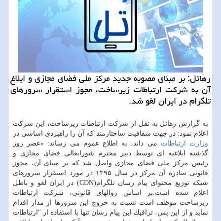
رهاتل: بر مبنای مصوبه جدید مركز ملی فضای مجازی و ابلاغ
آن به شركت ارتباطات زیرساخت، مجوز استقرار سرورهای
تلگرام در ایران لغو شد.
به گزارش رهاتل به نقل از شركت ارتباطات زیرساخت، این شركت
اعلام نمود: در جهت شفافیت ساختارمند كه آن را راهبردی اساسی در
وزارت ارتباطات
می داند، به اطلاع عموم می رساند: «عصر روز
گذشته ابلاغیه ای توسط دبیر محترم شورایعالی فضای مجازی و
رئیس مركز ملی فضای مجازی واصل شد كه بر مبنای آن، مجوز
قانونی صادره آن مركز در سال ۱۳۹۵ در مورد استقرار سرورهای
شبكه توزیع محتوای پیام رسان تلگرام(CDN) در ایران لغو و باطل
اعلام شده است.بر اساس روالهای قانونی، شركت ارتباطات
زیرساخت موظف است نسبت به خروج این سرورها از مدار اقدام
نماید و از این پس، ترافیك این پیام رسان تنها با استفاده از "ارتباطات