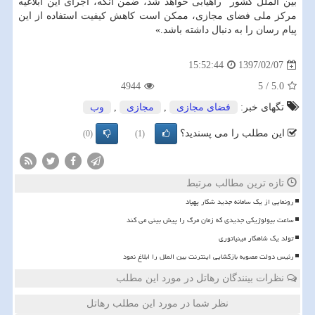
بین الملل كشور" راهیابی خواهد شد، ضمن آنكه، اجرای این ابلاغیه
مركز ملی فضای مجازی، ممكن است كاهش كیفیت استفاده از این
پیام رسان را به دنبال داشته باشد.»
1397/02/07
15:52:44
4944
5
/
5.0
تگهای خبر:
فضای مجازی
,
مجازی
,
وب
این مطلب را می پسندید؟
(0)
(1)
تازه ترین مطالب مرتبط
رونمایی از یک سامانه جدید شکار پهپاد
ساعت بیولوژیکی جدیدی که زمان مرگ را پیش بینی می کند
تولد یک شاهکار مینیاتوری
رئیس دولت مصوبه بازگشایی اینترنت بین الملل را ابلاغ نمود
نظرات بینندگان رهاتل در مورد این مطلب
نظر شما در مورد این مطلب رهاتل