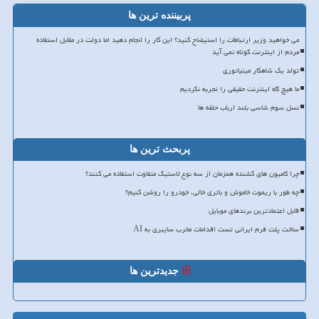
پربیننده ترین ها
می خواهید وزیر ارتباطات را استیضاح کنید؟ این کار را انجام دهید اما دولت در مقابل استفاده
مردم از اینترنت کوتاه نمی آید
تولد یک شاهکار مینیاتوری
ما هیچ گاه اینترنت حقیقی را تجربه نکردیم
نسل سوم شاسی بلند ارباب حلقه ها
پربحث ترین ها
چرا کامیون های کشنده همزمان از سه نوع لاستیک متفاوت استفاده می کنند؟
چه طور با ریموت خاموش و باتری خالی، خودرو را روشن کنیم؟
قابل اعتمادترین برندهای موبایل
ساخت پلت فرم ایرانی تست اقدامات مخرب سایبری به AI
جدیدترین ها