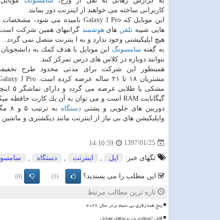
به گزارش رهاتل به نقل از ورج،
سامسونگ
موبایل 
كاربرانی ساخته می خواهند از اینترنت دور بمانند.
این موبایل كه Galaxy J Pro نامیده می شود،
هایی شبیه
تلفن
های
هوشمند
گرانبهای همین شركت است ا
هیچ اپلیكیشنی وجود ندارد و به ا ینترنت متصل نمی گردد.
به گفته
سامسونگ
این موبایل با هدف كمك به دانشجویان ت
بتوانند دوباره در كلاس های درس تمركز كنند.
همینطور این شركت برای مدتی محدود طرح تخفی
گیگابایت RAM است و می توان به آن یك كارت حافظه میكرو اس دی هم افزود.
دوربین های جلویی و پشتی
دستگاه
به ترتیب ۵ و ۸ مگاپیكسل هستند. كاربران می توانند با این
واپلیكیشن های بی نیاز از اینترنت مانند دیكشنری و ماشین 
1397/01/25
14:10:59
تگهای خبر:
اپل
,
اینترنت
,
دستگاه
,
سامسون
این مطلب را می پسندید؟
(0)
(1)
تازه ترین مطالب مرتبط
پنج هندزفری بی سیم برتر سال ۲۰۲۶
قابل اعتمادترین برندهای موبایل