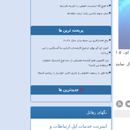
ما هیچ گاه اینترنت حقیقی را تجربه نکردیم
نسل سوم شاسی بلند ارباب حلقه ها
پربحث ترین ها
پنج هندزفری بی سیم برتر سال ۲۰۲۶
اوپن ای آی بهای ترجیح کارمندان خارجی به آمریکایی را می
پردازد
مشكی یا طلایی عرضه می گردد و دارای نماشگر ۵ اینچی qHD سوپر AMOLED است. علاوه برآن مجهز به یك پردازشگر ۴ هسته ای، ۱.۵
چرا کامیون های کشنده همزمان از سه نوع لاستیک متفاوت
 نمایند
استفاده می کنند؟
چه طور با ریموت خاموش و باتری خالی، خودرو را روشن کنیم؟
جدیدترین ها
تگهای رهاتل
اینترنت
خدمات
اپل
ارتباطات و