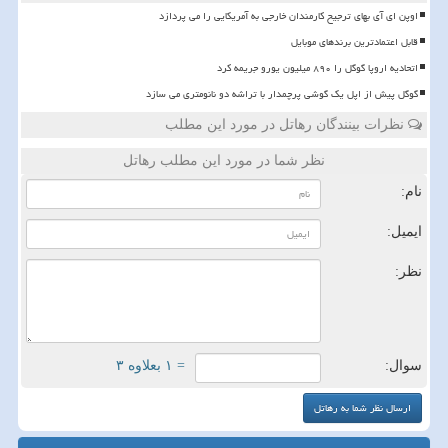
اوپن ای آی بهای ترجیح کارمندان خارجی به آمریکایی را می پردازد
قابل اعتمادترین برندهای موبایل
اتحادیه اروپا گوگل را ۸۹۰ میلیون یورو جریمه کرد
گوگل پیش از اپل یک گوشی پرچمدار با تراشه دو نانومتری می سازد
نظرات بینندگان رهاتل در مورد این مطلب
نظر شما در مورد این مطلب رهاتل
نام:
ایمیل:
نظر:
سوال:
= ۱ بعلاوه ۳