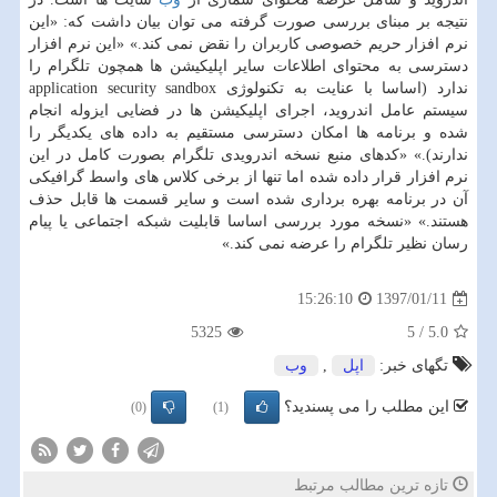
نتیجه بر مبنای بررسی صورت گرفته می توان بیان داشت كه: «این
نرم افزار حریم خصوصی كاربران را نقض نمی كند.» «این نرم افزار
دسترسی به محتوای اطلاعات سایر اپلیكیشن ها همچون تلگرام را
ندارد (اساسا با عنایت به تكنولوژی application security sandbox
سیستم عامل اندروید، اجرای اپلیكیشن ها در فضایی ایزوله انجام
شده و برنامه ها امكان دسترسی مستقیم به داده های یكدیگر را
ندارند).» «كدهای منبع نسخه اندرویدی تلگرام بصورت كامل در این
نرم افزار قرار داده شده اما تنها از برخی كلاس های واسط گرافیكی
آن در برنامه بهره برداری شده است و سایر قسمت ها قابل حذف
هستند.» «نسخه مورد بررسی اساسا قابلیت شبكه اجتماعی یا پیام
رسان نظیر تلگرام را عرضه نمی كند.»
1397/01/11
15:26:10
5325
5
/
5.0
تگهای خبر:
اپل
,
وب
این مطلب را می پسندید؟
(0)
(1)
تازه ترین مطالب مرتبط