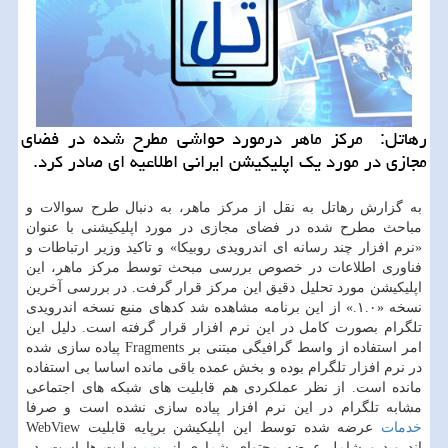
رهاتل: ‫ مركز ماهر درمورد حواشی مطرح شده در فضای
مجازی در مورد یك اپلیكیشن ایرانی اطلاعیه ای صادر كرد.
به گزارش رهاتل به نقل از مركز ماهر، به دنبال طرح سوالات و
مباحث مطرح شده در فضای مجازی در مورد اپلیكیشنی با عنوان
«نرم افزار چند رسانه ای اندرویدی روبیكا» و تاكید وزیر ارتباطات و
فناوری اطلاعات در خصوص بررسی مبحث توسط مركز ماهر، این
اپلیكیشن مورد تحلیل دقیق این مركز قرار گرفت. در بررسی آخرین
نسخه «۱.۰.» از این برنامه مشاهده شد كدهای منبع نسخه اندرویدی
تلگرام بصورت كامل در این نرم افزار قرار گرفته است. دلیل این
امر استفاده از واسط گرافیگی مبتنی بر Fragments پیاده سازی شده
در نرم افزار تلگرام بوده و بخش عمده باقی مانده اساسا بی استفاده
مانده است. از نظر عملكردی هم قابلیت های شبكه های اجتماعی
مشابه تلگرام در این نرم افزار پیاده سازی نشده است و صرفا
خدمات
عرضه شده توسط این اپلیكیشن برپایه قابلیت WebView
اندروید و شامل عرضه محتوای شماری از
وب
سایت ها است. در