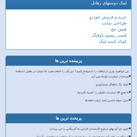
لینک دوستهای رهاتل
خرید و فروش خودرو
طراحی سایت
فیش حج
قیمت بیسیم باوفنگ
کوتاه کننده لینک
پربیننده ترین ها
می خواهید وزیر ارتباطات را استیضاح کنید؟ این کار را انجام دهید اما دولت در مقابل استفاده
مردم از اینترنت کوتاه نمی آید
تولد یک شاهکار مینیاتوری
ما هیچ گاه اینترنت حقیقی را تجربه نکردیم
نسل سوم شاسی بلند ارباب حلقه ها
پربحث ترین ها
اوپن ای آی بهای ترجیح کارمندان خارجی به آمریکایی را می پردازد
چرا کامیون های کشنده همزمان از سه نوع لاستیک متفاوت استفاده می کنند؟