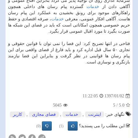
سرمایه گذاری روی آن توجیه پذیر می گردد بنابراین اقناع عمومی و
آگاهی دادن از
خدمات
گسترده پیام رسان های داخلی همچون
راهكارهای موجود برای رونق بخشیدن به عملكرد این پیام رسان
هاست. آگاهی افكار عمومی، معرفی
خدمات
، صرفه اقتصادی و حفظ
حریم خصوصی همچون امكاناتی است كه باید در فضای این شبكه ها
صورت بگیرد تا مورد اقبال عمومی قرار بگیرد.
فتاحی در انتها تصریح كرد: این فضا را نمی توان با قوانین حقوقی و
تجاری ۵۰ سال قبل اداره كرد و باید فارغ از فضای واقعی برای این
پیام رسان ها قوانینی در نظر گرفت و بنابراین این فضا نیازمند
بازنگری و نوسازی است.
1397/01/02
11:22:05
5045
5
/
5.0
تگهای خبر:
اینترنت
,
خدمات
,
فضای مجازی
,
كاربر
این مطلب را می پسندید؟
(0)
(1)