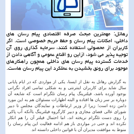
رهاتل: مهمترین مبحث صرفه اقتصادی پیام رسان های
داخلی، امكانات پیام رسان و حفظ حریم خصوصی است. اگر
كاربران از محصولی استفاده كنند، سرمایه گذاری روی آن
توجیه پذیر می شود، ازاین رو اقناع عمومی و آگاهی دادن از
خدمات گسترده پیام رسان های داخلی همچون راهكارهای
موجود برای رونق بخشیدن به عملكرد این پیام رسان هاست.
به گزارش رهاتل به نقل از ایسنا، یكی از مواردی كه در ایام پایانی
سال شاید برای كاربران اینترنتی و به شكلی تمامی افراد نگرانی
بوجود آورده باشد، فیلترینگ پیام رسان تلگرام است كه شایعه آن
دوباره بر سر زبان ها افتاده و البته اظهارات مسئولان هم به این مورد
دامن زده است؛ زیرا از وزیر ارتباطات و نمایندگان مجلس تا دبیر
شورای عالی فضای مجازی و دبیر كارگروه فیلترینگ باآنكه آب پاكی
را روی دست تلگرام نریخته اند، اما احتمال فیلتر آن را هم انكار
نكرده اند و حتی در مواردی باز هم ادامه فعالیت این پیام رسان را
منوط به موافقت مدیران آن با قوانین داخلی دانسته اند.