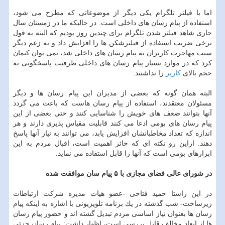
اما با فیلتر تلگرام یكی دیگر از موضوعاتی كه مطرح می شود،
استفاده از پیام رسان های داخلی است. در حالیكه ما در زمستان سال
جاری شاهد فیلتر شدن تلگرام برای چندین روز بودیم كه البته به قول
برخی ضریب استفاده از فیلترشكن ها را افزایش داد و به زعم دیگر
سبب مهاجرت كاربران به پیام رسان های داخلی شد، نمی توان كتمان
كرد كه در موارد بسیار پیام رسان های داخلی ظرفیت پاسخگویی به
حجم بالای
كاربر
را نداشتند.
البته همان گونه كه بعضی از مدیران این پیام رسان ها و دیگر
مسئولان معتقدند، استفاده از پیام رسان هاست كه باعث می گردد
آنها بتوانند ضعف های خویش را شناسایی كنند و حتی بعضی از این
پیام رسان های بومی ادعا می كنند قابلیت مقیاس پذیری دارند و هر
اندازه كه تعداد مخاطبانشان افزایش یابد، می توانند به نیاز آنها پاسخ
دهند. ازاین رو نكته ای كه حائز اهمیت است، اقبال مردم به این
ابزارهای بومی است كه آنها را قابل استفاده می نماید.
در شورای عالی فضای مجازی با ۵ پیام سان موافقت شده
در این راستا حمید فتاحی -عضو هیات مدیره شركت ارتباطات
زیرساخت- شب گذشته در یك برنامه تلویزیونی با اشاره به اینكه پیام
رسان ها بعنوان نیاز اساسی مردم تبدیل گشته اند و حضور پیام رسان
ها از ابعاد مخالف قابل بررسی است، اظهار داشت: پیام رسان جزئی