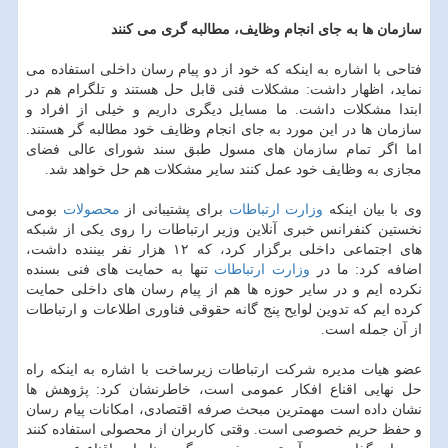
سازمان ها به جای انجام وظایف، مطالبه گری می كنند
فتاحی با اشاره به اینكه كه خود از دو پیام رسان داخلی استفاده می
نماید، اظهار داشت: مشكلات فنی قابل حل هستند و تلگرام هم در
ابتدا مشكلات داشت. ما مسایل دیگری داریم و خیلی از افراد و
سازمان ها در این مورد به جای انجام وظایف خود مطالبه گر هستند.
اما اگر تمام سازمان های مسول طبق سند شورای عالی فضای
مجازی به وظایف خود عمل كنند سایر مشكلات هم حل خواهد شد.
وی با بیان اینكه
وزارت ارتباطات
برای پشتیبانی از
محصولات
بومی
نخستین كنفرانس خبری آنلاین وزیر ارتباطات را روی یكی از شبكه
های اجتماعی داخلی برگزار كرد، كه ۱۲ هزار نفر بیننده داشت،
اضافه كرد: ما در
وزارت ارتباطات
تنها به حمایت های فنی بسنده
نكرده ایم و در سایر حوزه ها هم از پیام رسان های داخلی حمایت
كرده ایم كه تدوین لوایح پنج گانه حقوقی فناوری اطلاعات و ارتباطات
از آن جمله است.
عضو هیات مدیره شركت ارتباطات زیرساخت با اشاره به اینكه راه
حل نهایی اقناع افكار عمومی است، خاطرنشان كرد: پژوهش ها
نشان داده است مهمترین مبحث صرفه اقتصادی، امكانات پیام رسان
و حفظ حریم خصوصی است. وقتی كاربران از محصولی استفاده كنند