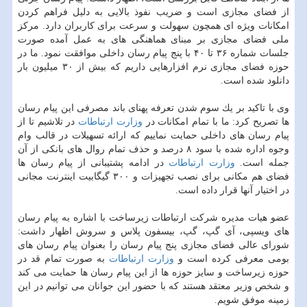
از فضای مجازی است و ضریب نفوذ بالایی به دلیل فراهم كردن
امكانات ویژه ای همچون سهولت و سرعت برای كاربران دارد. مركز
ملی فضای مجازی بر مبنای هماهنگی های به عمل آمده صورت
جلسات شماره ۳۶ تا ۴۰ با پنج پیام رسان داخلی موافقت نمود. ما در
حوزه فضای مجازی نرم افزارهایی داریم كه بیش از ۳۰ میلیون بار
دانلود شده است.
وی با تاكید بر یك سوم شدن تعرفه پهنای باند مصرفی این پیام رسان
ها تصریح كرد: ما با تمام امكانات در
وزارت ارتباطات
در تلاشیم تا از
پیام رسان های داخلی حمایت نماییم كه ارائه تسهیلات در قالب وام
وجوه اداره شده با سود ۸ درصد و حذف تمام روال های بانكی از آن
جمله است.
وزارت ارتباطات
در ادامه پشتیبانی از پیام رسان ها
فضای هم مكانی برای نصب تجهیزات و ۳۰۰ گیگابیت اینترنت مجانی
در اختیار آنها قرار داده است.
عضو هیات مدیره شركت ارتباطات زیرساخت با اشاره به پیام رسان
های ویسپی، آی گپ، گپ، بیسفون پلاس و سروش اظهار داشت:
شورای عالی فضای مجازی پنج پیام رسان را بعنوان پیام رسان های
بومی معرفی كرده است و
وزارت ارتباطات
به صورت تمام قد در
حوزه زیرساخت و سایز حوزه ها از این پیام رسان ها حمایت می كند
و شخص وزیر معتقد هستند كه با حضور این جوانان می توانیم در این
زمینه موفق شویم.