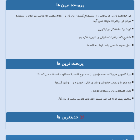
پربیننده ترین ها
می خواهید وزیر ارتباطات را استیضاح کنید؟ این کار را انجام دهید اما دولت در مقابل استفاده
مردم از اینترنت کوتاه نمی آید
تولد یک شاهکار مینیاتوری
ما هیچ گاه اینترنت حقیقی را تجربه نکردیم
نسل سوم شاسی بلند ارباب حلقه ها
پربحث ترین ها
چرا کامیون های کشنده همزمان از سه نوع لاستیک متفاوت استفاده می کنند؟
چه طور با ریموت خاموش و باتری خالی، خودرو را روشن کنیم؟
قابل اعتمادترین برندهای موبایل
ساخت پلت فرم ایرانی تست اقدامات مخرب سایبری به AI
جدیدترین ها