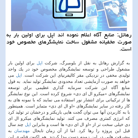
رهاتل: منابع آگاه اعلام نموده اند اپل برای اولین بار به
صورت مخفیانه مشغول ساخت نمایشگرهای مخصوص خود
است.
به گزارش رهاتل به نقل از بلومبرگ، شركت
اپل
برای اولین بار
مشغول طراحی و توسعه نمایشگرهای مخصوص خود در یك واحد
تولیدی مخفی در نزدیكی مقر كالیفرنیای این شركت است.
اپل
می
خواهد به صورت آزمایشی تعداد محدودی نمایشگر تولید نماید. به قول
منابع آگاه این شركت سرمایه گذاری عظیمی برای توسعه
نمایشگرهای «میكرو ال ای دی» شروع كرده است. این نوع نمایشگر
ها از تركیباتی برای انتشار نور استفاده می نمایند كه با نمونه های به
كار رفته در سایر نمایشگرهای «او ال ای دی» متمایز است. همینطور
با به كاربردن آنها می توان گجت هایی باریكتر و درخشان تر تولید كرد
كه انرژی كمتری مصرف می كنند. تولید نمایشگرهای میكرو ال ای
دی خیلی سخت تر از «او ال ای دی» ها است و بنابراین
اپل
چند سال
قبل این پروژه را رها كرد. اما از آن زمان تابحال
مهندسان
به
پیشرفت هایی در این زمینه دست پیدا كردند. هم اكنون فناوری این