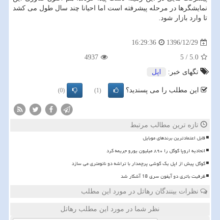
نمایشگرها در مرحله پیشرفته است اما احیانا چند سال طول می كشد
تا وارد بازار شود.
1396/12/29
16:29:36
4937
5
/
5.0
تگهای خبر:
اپل
این مطلب را می پسندید؟
(0)
(1)
تازه ترین مطالب مرتبط
قابل اعتمادترین برندهای موبایل
اتحادیه اروپا گوگل را ۸۹۰ میلیون یورو جریمه کرد
گوگل پیش از اپل یک گوشی پرچمدار با تراشه دو نانومتری می سازد
ظرفیت باتری دو آیفون سری 18 آشکار شد
نظرات بینندگان رهاتل در مورد این مطلب
نظر شما در مورد این مطلب رهاتل