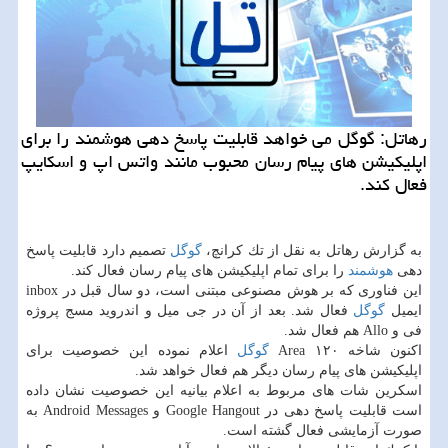
رهاتل: گوگل می خواهد قابلیت پاسخ دهی هوشمند را برای
اپلیكیشن های پیام رسان محبوب مانند واتس اپ و اسكایپ
فعال كند.
به گزارش رهاتل به نقل از تك كرانچ،
گوگل
تصمیم دارد قابلیت پاسخ
دهی
هوشمند
را برای تمام اپلیكیشن های پیام رسان فعال كند.
این فناوری كه بر هوش مصنوعی مبتنی است، دو سال قبل در inbox
ایمیل
گوگل
فعال شد. بعد از آن در جی میل و اندروید مسج پروژه
فی و Allo هم فعال شد.
اكنون شاخه Area ۱۲۰
گوگل
اعلام نموده این خصوصیت برای
اپلیكیشن های پیام رسان دیگر هم فعال خواهد شد.
اسكرین شات های مربوط به اعلام بیانیه این خصوصیت نشان داده
است قابلیت پاسخ دهی در Google Hangout و Android Messages به
صورت آزمایشی فعال گشته است.