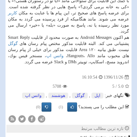
با كمك این قابلیت برای سئوالاتی مانند «آیا تو در رستوران هستی؟» یا
«كی به خانه برمی گردی؟» پاسخ هایی در نظر گرفته شده است.
برای عرضه پاسخ های صحیح تر، این پیام ها با عنایت به مكان
كاربر
عرضه می شوند. مانند هنگامیكه از فرد پرسیده می گردد به مكان
مورد نظر رسیده یا نه، پاسخ به صورت «بله» یا «خیر» ارسال می
گردد.
هم اكنون Android Messages به صورت محدود از قابلیت Smart Reply
پشتیبانی می كند. البته قابلیت مذكور مختص پیام رسان های
گوگل
نیست. طبق بیانیه Area ۱۲۰ قابلیت مذكور برای خیلی از پیام رسان
های محبوب مانند Hangouts، Allo،
واتس اپ
، مسنجر فیس بوك،
اندروید مسج، اسكایپ، توییتر DMs و Slack عرضه می گردد.
1396/11/26
16:10:54
5708
5
/
5.0
تگهای خبر:
اپل
,
گوگل
,
هوشمند
,
واتس اپ
این مطلب را می پسندید؟
(0)
(1)
تازه ترین مطالب مرتبط
پنج هندزفری بی سیم برتر سال ۲۰۲۶