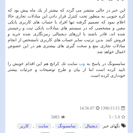
این خبر در حالی منتشر می گردد كه بیشتر از یك ماه پیش بود كه
كره جنوبی به منظور تحت كنترل قرار دادن این مبادلات تجاری حالا
اعلام نمود كه تصمیم گرفته تنها افراد با حساب های كاربری بانكی
معین و مشخصی كه در سیستم های مبادلات بانكی ثبت و رجیستر
شده اند، قادر باشند با ارزهای دیجیتالی رمزنگاری شده خرید و
فروش كنند. بدین ترتیب سایر حساب های كاربری نامشخص از انجام
مبادلات تجاری منع و سخت گیری های بیشتری هم در این خصوص
اعمال خواهد شد.
سامسونگ در پاسخ به
وب
سایت تك كرانچ هم این اقدام خویش را
تایید كرده است اما از بیان و طرح توضیحات و جزئیات بیشتر
خودداری كرده است.
1396/11/15
14:56:07
5083
5
/
5.0
تگهای خبر:
دیجیتال
,
سامسونگ
,
سایت
,
كاربر