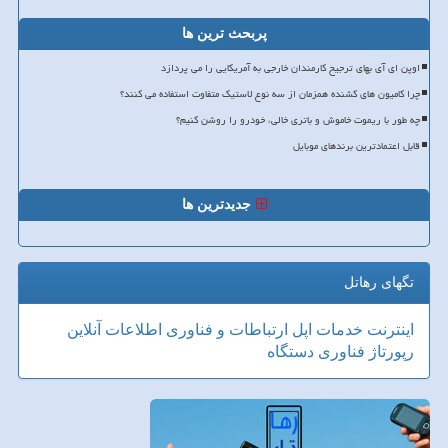
پربحث ترین ها
اوپن ای آی بهای ترجیح کارمندان خارجی به آمریکایی را می پردازد
چرا کامیون های کشنده همزمان از سه نوع لاستیک متفاوت استفاده می کنند؟
چه طور با ریموت خاموش و باتری خالی، خودرو را روشن کنیم؟
قابل اعتمادترین برندهای موبایل
جدیدترین ها
تگهای رهاتل
اینترنت
خدمات
اپل
ارتباطات و فناوری اطلاعات
آنلاین
رپورتاژ
فناوری
دستگاه