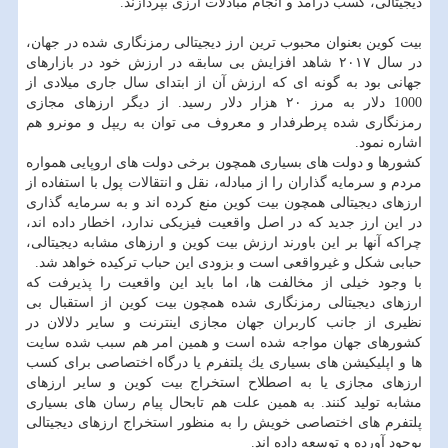
دیجیتالی، كسب درامد و انجام مبادلات ارزی بپردازند.
بیت كوین بعنوان محبوب ترین ارز دیجیتالی رمزنگاری شده در جهان،
در سال ۲۰۱۷ شاهد افزایش بی سابقه در ارزش خود در بازارهای
جهانی بود به گونه ای كه ارزش آن از ابتدای سال جاری میلادی از
1000 دلار به مرز ۲۰ هزار دلار رسید. از دیگر ارزهای مجازی
رمزنگاری شده پرطرفدار و معروف می توان به ریپل و مونرو هم
اشاره نمود.
كشورها و دولت های بسیاری همچون برخی دولت های اروپایی همواره
مردم و سرمایه گذاران را از مبادله، نقل و انتقالات پول با استفاده از
ارزهای دیجیتالی همچون بیت كوین منع كرده اند و به سرمایه گذاری
در این ارز جدید كه در اصل واقعیت فیزیكی ندارد، اخطار داده اند،
چراكه آنها بر این باورند ارزش بیت كوین و ارزهای مشابه دیجیتالی،
حبابی شكل و غیرواقعی است و بزودی این حباب تركیده خواهد شد.
با وجود خیلی از مخالفت ها، اما باید این واقعیت را پذیرفت كه
ارزهای دیجیتالی رمزنگاری شده همچون بیت كوین از استقبال بی
نظیری از جانب كاربران جهان مجازی اینترنت و سایر دلالان در
كشورهای جهان مواجه شده است و همین امر هم سبب شده سایت
ها و اپلیكیشن های بسیاری یك پلتفرم یا درگاه اختصاصی برای كسب
ارزهای مجازی یا به اصطلاح استخراج بیت كوین و سایر ارزهای
مشابه تولید كنند. به همین علت هم تابحال پیام رسان های بسیاری
پلتفرم های اختصاصی خویش را به منظور استخراج ارزهای دیجیتالی
بوجود آورده و توسعه داده اند.