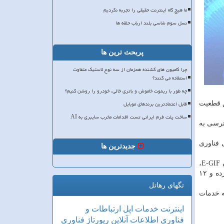
ما هیچ گاه اینترنت حقیقی را تجربه نکردیم
نسل سوم شاسی بلند ارباب حلقه ها
پربحث ترین ها
چرا کامیون های کشنده همزمان از سه نوع لاستیک متفاوت
استفاده می کنند؟
چه طور با ریموت خاموش و باتری خالی، خودرو را روشن کنیم؟
قابل اعتمادترین برندهای موبایل
ق قطعیت
ساخت پلت فرم ایرانی تست اقدامات مخرب سایبری به AI
ترسی به
آغاز دولت تدبیر و امید از سال ۹۲، شورای عالی فناوری
جدیدترین ها
رئیس سازمان فناوری اطلاعات همچنین خاطرنشان كرد: نظام آدرس دهی كشور تحت عنوان G-NAF، انجام نظام كدگذاری تحت عنوان E-GIF،
پروژه E-BOX و پالایش نظام اداری در راستای دولت الكترونیك انجام گرفته است. بدین ترتیب ۱۴ خوشه در كشور شروع به فعالیت كرده و ۱۲
تگهای رهاتل
به خدمات
اینترنت
خدمات
اپل
ارتباطات و
فناوری اطلاعات
آنلاین
رپورتاژ
فناوری