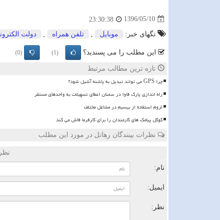
1396/05/10
23:30:38
تگهای خبر:
موبایل
,
تلفن همراه
,
دولت الكترون
این مطلب را می پسندید؟
(0)
(1)
تازه ترین مطالب مرتبط
چرا GPS می تواند تبدیل به پاشنه آشیل شود؟
راه اندازی پارک فاوا در سمنان اعطای تسهیلات به واحدهای مستقر
لزوم استفاده از بیسیم در مشاغل مختلف
گوگل پیامک های کارمندان را برای کارفرما فاش می کند
نظرات بینندگان رهاتل در مورد این مطلب
نظر
نام:
ایمیل:
نظر: