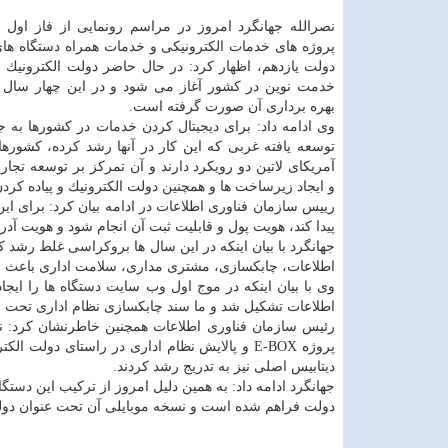
نصرالله جهانگرد امروز در مراسم رونمایی از فاز اول ب
پروژه های خدمات الكترونیكی و خدمات همراه دستگاه های
دولت یازدهم، اظهار كرد: در حال حاضر دولت الكترونیك ب
خدمت نوین در كشور آغاز می شود و در این چهار سال 
بهره برداری آن صورت گرفته است.
وی ادامه داد: برای دیجیتال كردن خدمات در كشورها به 
توسعه یافته غربی كه این كار در آنها رشد كرده، كشورها
آمریكای لاتین دو رویكرد دارند و آن تمركز بر توسعه تجار
و ایجاد زیرساخت ها و همچنین دولت الكترونیك و پیاده ك
رییس سازمان فناوری اطلاعات در ادامه بیان كرد: برای ای
پیدا كند، هویت پول و قابلیت ثبت آن انجام شود و هویت 
جهانگرد با بیان اینكه در این سال ها بروكراسی غلط رشد 
اطلاعات، چابكسازی، مشتری مداری، سلامت اداری باعث ب
اطلاعات تشكیل شد و ما سند چابكسازی نظام اداری تحت عن
دیتابیس اصلی نیز به تدریج رشد كردند.
جهانگرد ادامه داد: به همین دلیل امروز از تركیب این دستگ
دولت فراهم شده است و نسخه موبایلی آن تحت عنوان دولت 