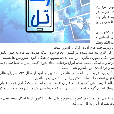
هره برداری
 اجرایی در
ه عنوان یك
تلاشی برای
جز كشورهای
ی آسیایی و
ت الكترونیك
ردن زیرساخت های آن در اركان كشور است.
ن كار لازم بود سه پدیده در كشور انجام شود، اینكه هویت یك فرد به طور دقی
آدرس مكان صورت بگیرد. این سه پدیده ستونهای شكل گیری سرویس ها هستند.
كرده و پیچیدگی باعث شده انواع توقعات ایجاد شود، گفت: نیاز به شفافیت، دس
ه وجود آمدن این پلتفرم شده است.
وی با بیان اینكه در موج اول وب سایت دستگاه ها را ایجاد كردیم، افزود: در ادامه، در 
وان نقشه راه دولت الكترونیك را به تصویب رساندیم.
اه ها می توانیم اعلام كنیم پلت فرم پرتال دولت الكترونیك با امكان دسترسی 
همراه آغاز به كار می كند.