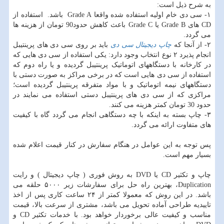
به شرح ذیل است:
١- سی دی خام اولیه استفاده شده واقعا Grade A باشد. استفاده از
CD های Grade B یا Grade C باعث کاهش حدود90 تومان از هزینه ها
می گردد.
٢- از آنجا که
چاپ دیجیتال سی دی
باید بر روی سی دی های پرینتیبل
انجام پذیرد ٢ نوع انتخاب وجود دارد: یکی استفاده از سی دی هایی که
در کارخانه با دستگاههای اتوماتیک پرینتیبل گردیده و یا راه دوم که
استفاده از سی دی هایی است که در برخی مراکز به صورت دستی با
دستگاههای نیمه اتوماتیک و با مواد متفرقه پرینتیبل گردیده است؛
مراکزی که از سی دی های پرینتیبل دستی استفاده می نمایند در
حدود 30 تومان کمتر هزینه می کنند.
٣- چاپ بسته به اینکه با چه دستگاهی انجام می گردد گاه با کیفیت
های متفاوت ارائه می گردد.
پس توجه به این عوامل در هنگام سفارش در کنار قیمت اعلام شده
بسیار مهم است.
چاپ و تکثیر CD یا DVD به روش فوری ( چاپ دیجیتال ) و رایت
Duplication، بهترین راه حل برای سفارشات زیر ۵۰۰۰ حلقه می
باشد. در این روش که معمولا کمتر از ۲۴ ساعت کاری پس از اخذ
تاییدیه طراحی آماده تحویل می باشد، مشتری از سرعت بالا، قیمت
مناسب و کیفیت عالی برخوردار خواهد بود. با خدمات تکثیر CD و