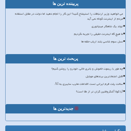
پربیننده ترین ها
می خواهید وزیر ارتباطات را استیضاح کنید؟ این کار را انجام دهید اما دولت در مقابل استفاده
مردم از اینترنت کوتاه نمی آید
تولد یک شاهکار مینیاتوری
ما هیچ گاه اینترنت حقیقی را تجربه نکردیم
نسل سوم شاسی بلند ارباب حلقه ها
پربحث ترین ها
چه طور با ریموت خاموش و باتری خالی، خودرو را روشن کنیم؟
قابل اعتمادترین برندهای موبایل
ساخت پلت فرم ایرانی تست اقدامات مخرب سایبری به AI
آیا کولا آشکروفتین گران تر از طلا است؟
جدیدترین ها