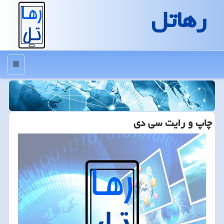
رهاتل
منو
چاپ و رایت سی دی