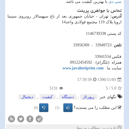
سی دی
با بهترین کیفیت می باشد.
تماس با جواهری پرینت
آدرس:
تهران - خیابان جمهوری بعد از باغ سپهسالار روبروی سینما
اروپا پلاک 119 مجتمع فولادی واحد14
کد پستی 1146739338
تلفن
:33949723 - 33956309
فکس:33941554
همراه (تلگرام) : 09122454592
سایت ما :
www.javaheriprint.com
1396/11/05
17:59:59
5131
5
/
5.0
تگهای خبر:
رپورتاژ
,
دستگاه
,
كیفیت
,
دیجیتال
این مطلب را می پسندید؟
(0)
(1)
تازه ترین مطالب مرتبط