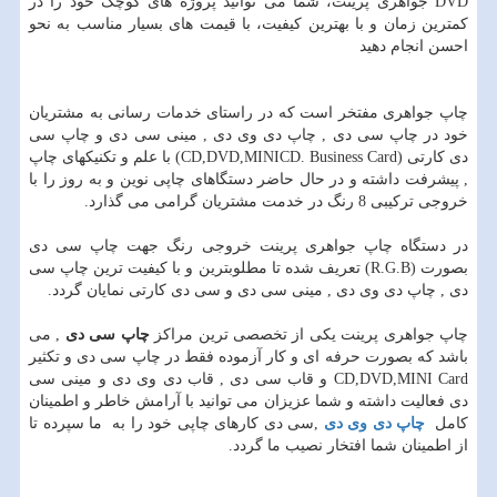
DVD جواهری پرینت، شما می توانید پروژه های کوچک خود را در
کمترین زمان و با بهترین کیفیت، با قیمت های بسیار مناسب به نحو
احسن انجام دهید
چاپ جواهری مفتخر است که در راستای خدمات رسانی به مشتریان
خود در چاپ سی دی , چاپ دی وی دی , مینی سی دی و چاپ سی
دی کارتی (CD,DVD,MINICD. Business Card) با علم و تکنیکهای چاپ
, پیشرفت داشته و در حال حاضر دستگاهای چاپی نوین و به روز را با
خروجی ترکیبی 8 رنگ در خدمت مشتریان گرامی می گذارد.
در دستگاه چاپ جواهری پرینت خروجی رنگ جهت چاپ سی دی
بصورت (R.G.B) تعریف شده تا مطلوبترین و با کیفیت ترین چاپ سی
دی , چاپ دی وی دی , مینی سی دی و سی دی کارتی نمایان گردد.
چاپ جواهری پرینت یکی از تخصصی ترین مراکز
چاپ سی دی
, می
باشد که بصورت حرفه ای و کار آزموده فقط در چاپ سی دی و تکثیر
CD,DVD,MINI Card و قاب سی دی , قاب دی وی دی و مینی سی
دی فعالیت داشته و شما عزیزان می توانید با آرامش خاطر و اطمینان
کامل
چاپ دی وی دی
,سی دی کارهای چاپی خود را به ما سپرده تا
از اطمینان شما افتخار نصیب ما گردد.