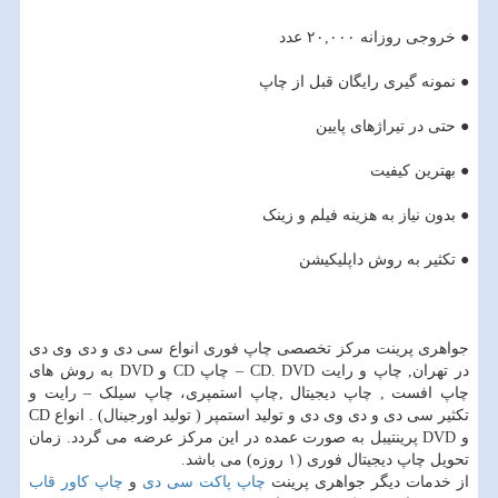
● خروجی روزانه ۲۰,۰۰۰ عدد
● نمونه گیری رایگان قبل از چاپ
● حتی در تیراژهای پایین
● بهترین کیفیت
● بدون نیاز به هزینه فیلم و زینک
● تکثیر به روش داپلیکیشن
جواهری پرینت مرکز تخصصی چاپ فوری انواع سی دی و دی وی دی
در تهران, چاپ و رایت CD. DVD – چاپ CD و DVD به روش های
چاپ افست , چاپ دیجیتال ,چاپ استمپری، چاپ سیلک – رایت و
تکثیر سی دی و دی وی دی و تولید استمپر ( تولید اورجینال) . انواع CD
و DVD پرینتیبل به صورت عمده در این مرکز عرضه می گردد. زمان
تحویل چاپ دیجیتال فوری (۱ روزه) می باشد.
از خدمات دیگر جواهری پرینت
چاپ پاکت سی دی
و
چاپ کاور قاب