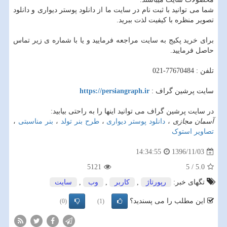
شما می توانید با ثبت نام در سایت ما از دانلود پوستر دیواری و دانلود
تصویر منظره با کیفیت لذت ببرید.
برای خرید پکیج به سایت مراجعه فرمایید و یا با شماره ی زیر تماس
حاصل فرمایید.
تلفن : 77670484-021
سایت پرشین گراف :
https://persiangraph.ir
در سایت پرشین گراف می توانید اینها را به راحتی بیابید:
آسمان مجازی
،
دانلود پوستر دیواری
،
طرح بنر تولد
،
بنر مناسبتی
،
تصاویر استوک
1396/11/03
14:34:55
5121
5
/
5.0
تگهای خبر:
رپورتاژ
,
كاربر
,
وب
,
سایت
این مطلب را می پسندید؟
(0)
(1)