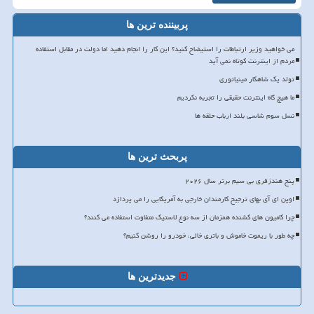
پربیننده ترین ها
می خواهید وزیر ارتباطات را استیضاح کنید؟ این کار را انجام دهید اما دولت در مقابل استفاده
مردم از اینترنت کوتاه نمی آید
تولد یک شاهکار مینیاتوری
ما هیچ گاه اینترنت حقیقی را تجربه نکردیم
نسل سوم شاسی بلند ارباب حلقه ها
پربحث ترین ها
پنج هندزفری بی سیم برتر سال ۲۰۲۶
اوپن ای آی بهای ترجیح کارمندان خارجی به آمریکایی را می پردازد
چرا کامیون های کشنده همزمان از سه نوع لاستیک متفاوت استفاده می کنند؟
چه طور با ریموت خاموش و باتری خالی، خودرو را روشن کنیم؟
جدیدترین ها