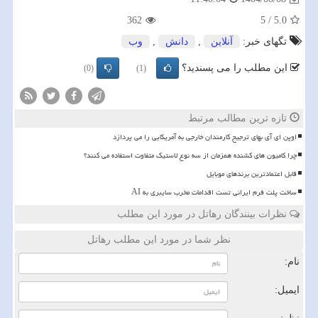
362
5
/
5.0
تگهای خبر:
آنلاین
,
دانش
,
وب
این مطلب را می پسندید؟
(0)
(1)
تازه ترین مطالب مرتبط
اوپن ای آی بهای ترجیح کارمندان خارجی به آمریکایی را می پردازد
چرا کامیون های کشنده همزمان از سه نوع لاستیک متفاوت استفاده می کنند؟
قابل اعتمادترین برندهای موبایل
ساخت پلت فرم ایرانی تست اقدامات مخرب سایبری به AI
نظرات بینندگان رهاتل در مورد این مطلب
نظر شما در مورد این مطلب رهاتل
نام:
ایمیل: