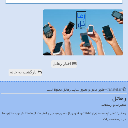
اخبار رهاتل
بازگشت به خانه
rahatel.ir - حقوق مادی و معنوی سایت رهاتل محفوظ است
رهاتل
مخابرات و ارتباطات
رهاتل: نبض تپنده دنیای ارتباطات و فناوری از دنیای موبایل و اینترنت گرفته تا آخرین دستاوردها
در عرصه مخابرات