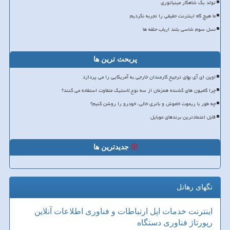
تولد یک شاهکار مینیاتوری
ما هیچ گاه اینترنت حقیقی را تجربه نکردیم
نسل سوم شاسی بلند ارباب حلقه ها
پربحث ترین ها
اوپن ای آی بهای ترجیح کارمندان خارجی به آمریکایی را می پردازد
چرا کامیون های کشنده همزمان از سه نوع لاستیک متفاوت استفاده می کنند؟
چه طور با ریموت خاموش و باتری خالی، خودرو را روشن کنیم؟
قابل اعتمادترین برندهای موبایل
جدیدترین ها
تگهای رهاتل
اینترنت
خدمات
اپل
ارتباطات و فناوری اطلاعات
آنلاین
رپورتاژ
فناوری
دستگاه