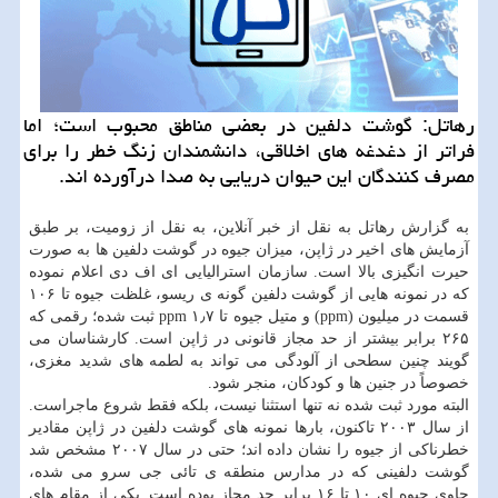
رهاتل: گوشت دلفین در بعضی مناطق محبوب است؛ اما
فراتر از دغدغه های اخلاقی، دانشمندان زنگ خطر را برای
مصرف کنندگان این حیوان دریایی به صدا درآورده اند.
به گزارش رهاتل به نقل از خبر آنلاین، به نقل از زومیت، بر طبق
آزمایش های اخیر در ژاپن، میزان جیوه در گوشت دلفین ها به صورت
حیرت انگیزی بالا است. سازمان استرالیایی ای اف دی اعلام نموده
که در نمونه هایی از گوشت دلفین گونه ی ریسو، غلظت جیوه تا ۱۰۶
قسمت در میلیون (ppm) و متیل جیوه تا ۱٫۷ ppm ثبت شده؛ رقمی که
۲۶۵ برابر بیشتر از حد مجاز قانونی در ژاپن است. کارشناسان می
گویند چنین سطحی از آلودگی می تواند به لطمه های شدید مغزی،
خصوصاً در جنین ها و کودکان، منجر شود.
البته مورد ثبت شده نه تنها استثنا نیست، بلکه فقط شروع ماجراست.
از سال ۲۰۰۳ تاکنون، بارها نمونه های گوشت دلفین در ژاپن مقادیر
خطرناکی از جیوه را نشان داده اند؛ حتی در سال ۲۰۰۷ مشخص شد
گوشت دلفینی که در مدارس منطقه ی تائی جی سرو می شده،
حاوی جیوه ای ۱۰ تا ۱۶ برابر حد مجاز بوده است. یکی از مقام های