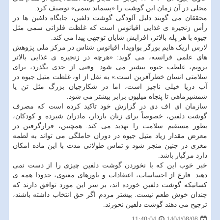
محلی در آن زمان این گوشت را «پسماند سمی» توصیف کرد.
محققان می گویند دلیل آلودگی گوشت دلفین، جایگاه دلفین ها در
رأس زنجیره ی غذایی اقیانوس است که غلظت فلزاتی سمی مثل
جیوه با هر پله بالاتر، افزایش شایان توجهی پیدا می کند.
لارس اریک هایم بورگر بواویدا، اقیانوس شناس در مرکز ملی پژوهش
های علمی فرانسه، می گوید: «هرچه در زنجیره ی غذایی بالاتر
برویم، غلظت جیوه بیشتر می شود. وقتی از حدی بگذرد، برای
سلامتی انسان خطرآفرین است.» به نقل از او، غلظت متیل جیوه در
آب دریا خیلی ناچیز است، اما در شکارچیان بزرگ مثل تن یا
شمشیرماهی تا پنجاه میلیون برابر بیشتر می شود.
سازمان ای اف دی در گزارش خود تاکید کرده است که مصرف
گوشت دلفین، خصوصاً برای زنان باردار، مادران شیرده و کودکان،
بطور مستقیم سلامت را تهدید می کند. همچنین، قرارگرفتن در
معرض مقدار زیاد متیل جیوه در دوران حاملگی می تواند به لطمه
مغزی در جنین منجر شود و تماس طولانی مدت با این ماده امکان
دارد مرگبار باشد.
خبر خوب این که با نخوردن گوشت دلفین چیزی را از دست نمی
دهید. فارغ از احساسات، اعتقادات و باورهای معنوی، حدودا همه ی
کسانیکه گوشت دلفین خورده اند، بر سر این مورد توافق دارند که
چندان خوش طعم نیست. بیشتر مردم اگر حق انتخاب داشته باشند،
ترجیح می دهند گوشت دلفین نخورند.
1404/08/08
11:40:04