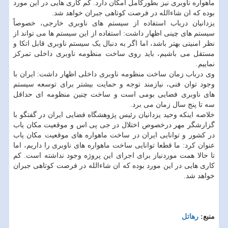
ماهواره ناوبری نیز بطورکامل امکان دارد. کم کاری هایی در این مورد
بوده که ان شاءالله در فرصت کوتاهی جبران خواهد شد.
یزدانیان درباب استفاده از سیستم های ناوبری خارجی، خصوصاً
سیستم های چینی اظهار داشت: استفاده از این سیستم ها می تواند از
نظر امنیتی بهتر باشد، اما اگر به دنبال یک سیستم ناوبری قابل اتکا و
مستقل می باشیم، باید روی ساخت منظومه ناوبری داخلی تمرکز
نماییم.
وی درباب زمان ساخت منظومه ناوبری داخلی اظهار داشت: ایران با
وجود توان فنی، نیازمند توجه و حمایت بیشتر برای توسعه سیستم
های ناوبری فضایی بومی است و ساخت چنین منظومه ای حداقل
سه تا پنج سال زمان می برد.
خلاصه اینکه وحید یزدانیان رئیس پژوهشگاه فضایی ایران در گفتگو با
گزارشگر مهر درخصوص اختلال در جی پی اس و موقعیت مکان یاب
در کشور و توانایی ایران در ساخت ماهواره های موقعیت مکان یاب
عنوان کرد: ما قطعا توانایی ساخت ماهواره های ناوبری را داریم، اما
تا حالا همت موردنیاز برای اجرای این پروژه وجود نداشته است. کم
کاری هایی در این مورد بوده که ان شاءالله در فرصت کوتاهی جبران
خواهد شد.
منبع:
رهاتل