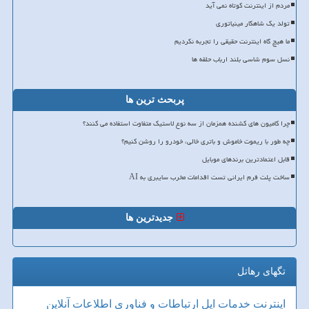
مردم از اینترنت کوتاه نمی آید
تولد یک شاهکار مینیاتوری
ما هیچ گاه اینترنت حقیقی را تجربه نکردیم
نسل سوم شاسی بلند ارباب حلقه ها
پربحث ترین ها
چرا کامیون های کشنده همزمان از سه نوع لاستیک متفاوت استفاده می کنند؟
چه طور با ریموت خاموش و باتری خالی، خودرو را روشن کنیم؟
قابل اعتمادترین برندهای موبایل
ساخت پلت فرم ایرانی تست اقدامات مخرب سایبری به AI
جدیدترین ها
تگهای رهاتل
اینترنت
خدمات
اپل
ارتباطات و فناوری اطلاعات
آنلاین