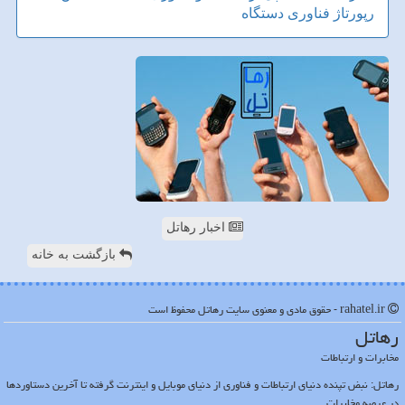
رپورتاژ
فناوری
دستگاه
اخبار رهاتل
بازگشت به خانه
rahatel.ir - حقوق مادی و معنوی سایت رهاتل محفوظ است
رهاتل
مخابرات و ارتباطات
رهاتل: نبض تپنده دنیای ارتباطات و فناوری از دنیای موبایل و اینترنت گرفته تا آخرین دستاوردها
در عرصه مخابرات