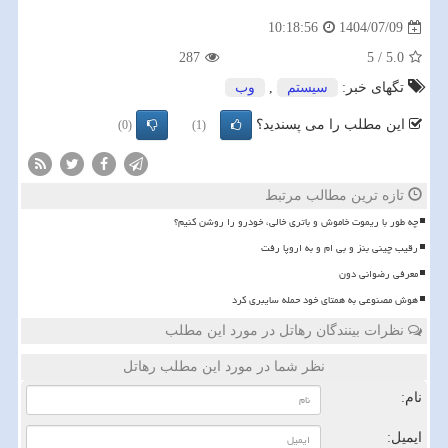
1404/07/09
10:18:56
287
5
/
5.0
تگهای خبر:
سیستم
,
وب
این مطلب را می پسندید؟
(0)
(1)
تازه ترین مطالب مرتبط
چه طور با ریموت خاموش و باتری خالی، خودرو را روشن کنیم؟
رقیب چینی بنز و بی ام و به اروپا رفت
معرفی رضوانی دون
هوش مصنوعی به همتای خود حمله سایبری کرد
نظرات بینندگان رهاتل در مورد این مطلب
نظر شما در مورد این مطلب رهاتل
نام:
ایمیل: