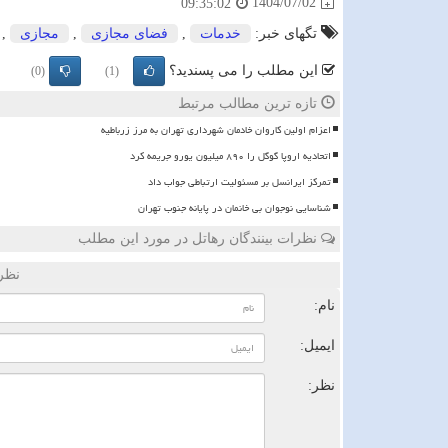
1404/07/02
09:35:02
تگهای خبر:
خدمات
,
فضای مجازی
,
مجازی
,
این مطلب را می پسندید؟
(0)
(1)
تازه ترین مطالب مرتبط
اعزام اولین کاروان خادمان شهرداری تهران به مرز زرباطیه
اتحادیه اروپا گوگل را ۸۹۰ میلیون یورو جریمه کرد
تمرکز ایرانسل بر مسئولیت ارتباطی جواب داد
شناسایی نوجوان بی خانمان در پایانه جنوب تهران
نظرات بینندگان رهاتل در مورد این مطلب
نظر
نام:
ایمیل:
نظر: