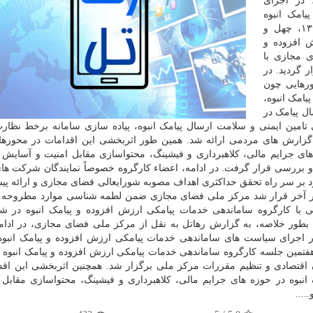
 در اجرای
امک انبوه
مصوب جلسه بیست و یکم این شورا مورخ ۱۳۹۳/۱۱/۰۱، چهل و
 افزوده و
ی مجازی با
 گردید. در
رهایی چون
امک انبوه،
ل پیامک در
مین ایمنی و سلامت ارسال پیامک انبوه، پیاده سازی سامانه برخط نظارت
فت گزارش های مردمی ارائه شد. همین طور اثربخشی این اقدامات در محوره
های جرایم مالی، کلاهبرداری و فیشینگ، محتواسازی مقابل امنیت و آسایش
و بررسی قرار گرفت. در ادامه، اعضاء کارگروه خصوصاً نمایندگان شرکت ه
د بر سر راه تحقق حداکثری اهداف مصوبه شورایعالی فضای مجازی و ارائه پیشن
. در آخر قرار شد مرکز ملی فضای مجازی ضمن لطمه شناسی موارد مطروحه، ب
ی با کارگروه ساماندهی خدمات پیامکی ارزش افزوده و پیامک انبوه در ش
. بطور خلاصه، به گزارش رهاتل به نقل از مرکز ملی فضای مجازی، در ادامه
 اجرای سیاست های ساماندهی خدمات پیامکی ارزش افزوده و پیامک انبو
کم این شورا مورخ ۱۳۹۳/۱۱/۰۱، چهل و هفتمین جلسه کارگروه ساماندهی خدمات پیامکی ارزش افزوده و پیامک ان
اقتصادی و تنظیم مقررات مرکز ملی برگزار شد. همچنین اثربخشی این اقد
نبوه در حوزه های جرایم مالی، کلاهبرداری و فیشینگ، محتواسازی مقابل 
...