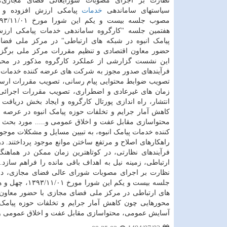
نظارت بر اجرای مصوبات شورایعالی فضای مجازی،
سیاستهای ساماندهی
خدمات
پیامکی ارزش افزوده و پی
هفتمین جلسه "کارگروه ساماندهی خدمات پیامکی ارزش
پیامک انبوه در شبکه های ارتباطی" در مرکز ملی فضا
حضور معاون اقتصادی و تنظیم مقررات مرکز ملی برگزار
این نشست گزارشی از عملکرد کارگروه مذکور در محو
فرآیندهای صدور مجوز به شرکت های عرضه کننده خدمات پی
تصویب ضوابط محتوایی پیام رسانی، تصویب مقررات ارسا
زمان های غیرعادی و اضطراری، تصویب مقررات اجرائی تا
انتشار، راه اندازی پورتال کارگروه و ایجاد بخش دریا
کاهش آمار جرایم و تخلفات حوزه پیامک انبوه در عرصه 
محتواسازی مقابل عفت و اخلاق عمومی و..... مورد بحث 
کننده خدمات پیامک انبوه، به تبیین مسایل و مشکلات موجو
راهکارهای اصلاح و مرتفع ساختن موانع موجود پرداختند
فرآیندهای نظارتی، در کوتاهترین زمان ممکن در هماهنگ
ارتباطی، زمینه نیل به اهداف باقی مانده را فراهم سازد
نظارت بر اجرای مصوبات شورای عالی فضای مجازی، در
جلسه بیست و ی
های ارتباطی در مرکز ملی فضای مجازی با حضور معاون 
محورهایی چون کاهش آمار جرایم و تخلفات حوزه پیامک ا
آسایش عمومی، محتواسازی مقابل عفت و اخلاق عمومی و..