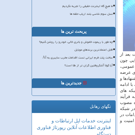
ما هیچ گاه اینترنت حقیقی را تجربه نکردیم
نسل سوم شاسی بلند ارباب حلقه ها
پربحث ترین ها
چه طور با ریموت خاموش و باتری خالی، خودرو را روشن کنیم؟
قابل اعتمادترین برندهای موبایل
 بعد از
ساخت پلت فرم ایرانی تست اقدامات مخرب سایبری به AI
ایی چون
آیا کولا آشکروفتین گران تر از طلا است؟
 عمومی،
ای عرضه
هادها و
جدیدترین ها
ا ادامه
بکه های
 فرآیند
ه مصوب
تگهای رهاتل
بوه در شبکه
امات در
اینترنت
خدمات
اپل
ارتباطات و
امنیت و
فناوری اطلاعات
آنلاین
رپورتاژ
فناوری
دستگاه