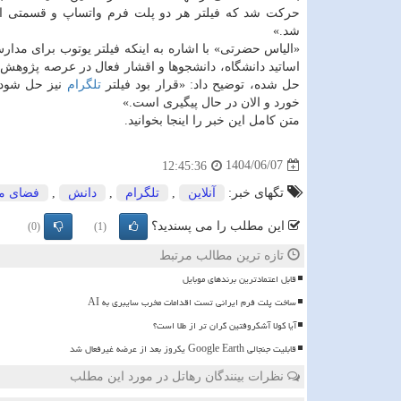
حرکت شد که فیلتر هر دو پلت فرم واتساپ و قسمتی ا
شد.»
«الیاس حضرتی» با اشاره به اینکه فیلتر یوتوب برای مدار
اساتید دانشگاه، دانشجوها و اقشار فعال در عرصه پژوهش 
حل شده، توضیح داد: «قرار بود فیلتر
تلگرام
نیز حل شود 
خورد و الان در حال پیگیری است.»
متن کامل این خبر را اینجا بخوانید.
1404/06/07
12:45:36
تگهای خبر:
آنلاین
,
تلگرام
,
دانش
,
فضای م
این مطلب را می پسندید؟
(0)
(1)
تازه ترین مطالب مرتبط
قابل اعتمادترین برندهای موبایل
ساخت پلت فرم ایرانی تست اقدامات مخرب سایبری به AI
آیا کولا آشکروفتین گران تر از طلا است؟
قابلیت جنجالی Google Earth یکروز بعد از عرضه غیرفعال شد
نظرات بینندگان رهاتل در مورد این مطلب