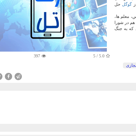
ز
گوگل
حل
س، معلم ها،
هم در شورا
که به جنگ
397
5
/
5.0
جازی