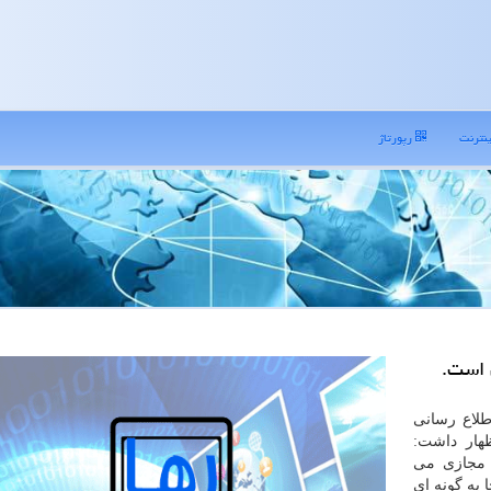
نترنت
رپورتاژ
 است.
طلاع رسانی
هار داشت:
 مجازی می
 به گونه ای