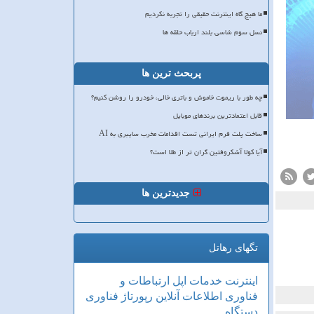
ما هیچ گاه اینترنت حقیقی را تجربه نکردیم
نسل سوم شاسی بلند ارباب حلقه ها
پربحث ترین ها
چه طور با ریموت خاموش و باتری خالی، خودرو را روشن کنیم؟
قابل اعتمادترین برندهای موبایل
ساخت پلت فرم ایرانی تست اقدامات مخرب سایبری به AI
آیا کولا آشکروفتین گران تر از طلا است؟
جدیدترین ها
تگهای رهاتل
اینترنت
خدمات
اپل
ارتباطات و
فناوری اطلاعات
آنلاین
رپورتاژ
فناوری
دستگاه