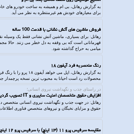
به گزارش رهاتل، بی ام و همیشه به ساخت خودرو های خاص
برای معیارهای خودش هم غیرمنتظره به نظر می آید.
فروش ماشین های آتش نشانی با قدمت 100 ساله
رهاتل: برای بسیاری، ماشین آتش نشانی فقط یک وسیله نقلی
قهرمانانی است که بی وقفه به دل خطر می زنند. حالا مج
میامی به حراج گذاشته شود.
رنگ منحصربه فرد آیفون ۱۸
به گزارش رهاتل، اپل می خو
محصولات رد است احیانا به محبوب ترین نسخه پرچمدار جدی
در راستای جذب و نگهداشت نیروی انسانی؛
افزایش حقوق متخصصان امنیت سایبری و IT تصویب گردید جدول درصد افزایش حقوق
رهاتل: در جهت جذب و نگهداشت نیروی انسانی متخصص در
حقوق و مزایای نخبگان و نیروهای متخصص فناوری اطلاعا
مقایسه سرفیس پرو ۱۱ (۱۳ اینچ) با سرفیس پرو ۱۲ اینچی