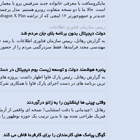
جدیدتر و جمع‌وجورتر ۱۲ اینچی که از تراشه Snapdragon X Plus بهره می‌برد.
رییس سازمان فناوری اطلاعات:
دولت دیجیتال بدون برنامه بلای جان مردم شد
به گزارش رهاتل، رییس سازمان فناوری اطلاعات: با رشد جن
مهندسی مجدد فرایندها، فقط سردرگمی مردم را از حضوری به
پنجره هوشمند دولت و توسعه زیست بوم دیجیتال در دستور
به گزارش رهاتل، رئیس پارک فاوا اظهار داشت: پروژه های
ترین برنامه های در دست اجرای پارک فاوا با همکاری شر
وقتی چینی ها اینشتین را به زانو درآوردند
رهاتل: \؛چیدمانی با دقت استثنایی\؛ نسخه ای واقعی از آ
فیزیک طراحی شده بود تا بدین ترتیب یک حوزه نوظهور را رد
گوگل پیامک های کارمندان را برای کارفرما فاش می کند