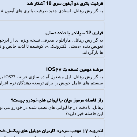
ظرفیت باتری دو آیفون سری 18 آشکار شد
به گزارش رهاتل، اسنادی جدید ظرفیت باتری های آیفون ۱۸ پرو و پرومکس را در نسخه های چینی و آمریکایی افشا کرد.
فراری 12 سیلندر با دنده دستی
تعویض دنده «دستی الکترونیکی»، کوشیده تا لذت خالص و ف
ها بازگرداند.
عرضه دومین نسخه بتا iOS۲۷
به گ
سیستم های عامل خویش را برای توسعه دهندگان نرم افزار 
راز فاصله مرموز میان جا لیوانی های خودرو چیست؟
رهاتل: با دقت در جا لیوانی های نصب شده در خودرو می توانی
این فاصله خبر دارید؟
اندروید ۱۷ موجب سردرد کاربران موبایل های پیکسل شد