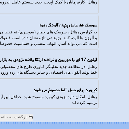
رهاتل: کارفرمایان با کمک آپدیت جدید سیستم عامل اندروید ا
سوسک ها، عامل پنهان آلودگی هوا
به گزارش رهاتل، سوسک های حمام (سوسری) نه فقط مزاحم 
و آلرژن ها آلوده کنند. پژوهشی تازه نشان داده است فضولا
است که می تواند آسم، التهاب تنفسی و حساسیت خصوصاً در
آیفون 17 ای با دوربین و تراشه ارتقا یافته بزودی به بازار می آید
خط تولید آیفون های اقتصادی و سایر دستگاه های رده ورو
کیبورد برای نسل آلفا منسوخ می شود
رهاتل: امکان دارد بزودی کیبورد منسوخ شود. حداقل این آین
ترسیم کرده اند.
بازگشت به خانه