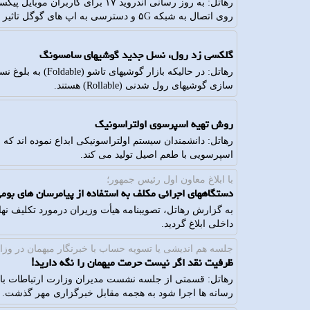
رهاتل: به روز رسانی اندروید ۱۷ برا
روی اتصال به شبکه ۵G و دسترسی به اپ های گوگل تاثیر گذاشته است.
گلکسی زد رول، نسل جدید گوشیهای سامسونگ
رهاتل: در حالیکه ب
سازی گوشیهای رول شدنی (Rollable) هستند.
روش تهیه اسپرسوی اولتراسونیک
رهاتل: دانشمندان سیستم اولتراسونیکی ابداع نموده اند که
اسپرسویی با طعم اصیل تولید می کند.
با ابلاغ معاون اول رئیس جمهور؛
دستگاههای اجرائی مکلف به استفاده از پیامرسان های بوم
به گزارش رهاتل، تصویبنامه هیأت وزیران درمورد تکلیف نها
داخلی ابلاغ گردید.
جلسه هم اندیشی یا تسویه حساب با خبرنگار میهمان در وزا
ظرفیت نقد اگر نیست حرمت میهمان را نگه دارید!
رهاتل: قسمتی از جلسه نشست مدیران وزارت ارتباطات با خب
رسانه ها اجرا شود به هجمه مقابل خبرگزاری مهر گذشت.