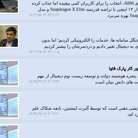
مایکروسافت با معرفی خانواده جدید سرفیس پرو با معماری ARM، انتخاب را برای کاربران کمی پیچیده اما جذاب کرده
است. حالا ما با دو نسخه متفاوت روبرو هستیم: مدل پرچمدار ۱۳ اینچی با تراشه قدرتمند Snapdragon X Elite و مدل
۱۴۰۴/۱۱/۱۲ ۱۸:۱۶:۵۷
گل سامانه ها، خدمات را الکترونیکی کردیم؛ اما بدون
 دیجیتال تغییر دادیم و دردسرشان را بیشتر کردیم.
۱۴۰۴/۱۰/۰۵ ۱۳:۱۶:۴۵
 کار پارک فاوا
 پنجره هوشمند دولت و توسعه زیست بوم دیجیتال از مهم
۱۴۰۴/۰۹/۲۳ ۱۸:۲۵:۳۹
کت های دانش بنیان است
زمایشی ذهنی است که توسط آلبرت اینشتین، نابغه شکاک علم
۱۴۰۴/۰۹/۲۱ ۱۴:۳۸:۴۵
 کند.