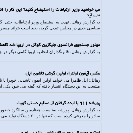
می خواهید وزیر ارتباطات را استیضاح کنید؟ این کار را ان
نمی آید
به گزارش رهاتل، تهدید به استیضاح وزیر ارتباطات، حتی اگ
سیاسی جدی در مجلس تبدیل گردد، بعید است بتواند مسیر دو
موتور جستجوی فرانسوی جایگزین گوگل در اروپا شد کاهش 
به گزارش رهاتل، قانونگذاران اتحادیه اروپا گامی دیگر در ج
عکس آیفون اولترا، اولین گوشی تاشوی اپل
رهاتل: اپل ظاهرا می خواهد اولین آیفون تاشدنی خودرا با نا
منتسب به این دستگاه انتشار یافته که گفته می شود یکی ا
پورشه ۹۱۱ با ایده گرفتن از صنایع دستی کویت
سادو را معرفی کرده است که تنها در ۲۰ دستگاه تولید می شود.
استیج موسیقی روی سقف شاسی بلند بی ام و