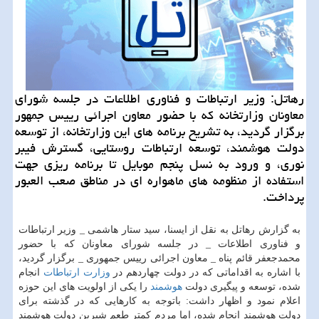
رهاتل: وزیر ارتباطات و فناوری اطلاعات در جلسه شورای
معاونان وزارتخانه که با حضور معاون اجرائی رییس جمهور
برگزار گردید، به تشریح برنامه های این وزارتخانه، از توسعه
دولت هوشمند، توسعه ارتباطات روستایی، گسترش فیبر
نوری، و ورود به نسل پنجم موبایل تا برنامه ریزی جهت
استفاده از منظومه های ماهواره ای در مناطق صعب العبور
پرداخت.
به گزارش رهاتل به نقل از ایسنا، سید ستار هاشمی _ وزیر ارتباطات
و فناوری اطلاعات _ در جلسه شورای معاونان که با حضور
محمدجعفر قائم پناه _ معاون اجرائی رییس جمهوری _ برگزار گردید،
با اشاره به اقداماتی که در دولت چهاردهم در
وزارت ارتباطات
انجام
شده، توسعه و پیگیری دولت
هوشمند
را یکی از اولویت های این حوزه
اعلام نمود و اظهار داشت: باتوجه به کارهایی که در گذشته برای
دولت هوشمند انجام شده، اما مردم کمتر طعم شیرین دولت هوشمند