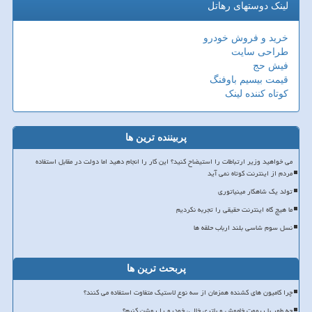
لینک دوستهای رهاتل
خرید و فروش خودرو
طراحی سایت
فیش حج
قیمت بیسیم باوفنگ
کوتاه کننده لینک
پربیننده ترین ها
می خواهید وزیر ارتباطات را استیضاح کنید؟ این کار را انجام دهید اما دولت در مقابل استفاده
مردم از اینترنت کوتاه نمی آید
تولد یک شاهکار مینیاتوری
ما هیچ گاه اینترنت حقیقی را تجربه نکردیم
نسل سوم شاسی بلند ارباب حلقه ها
پربحث ترین ها
چرا کامیون های کشنده همزمان از سه نوع لاستیک متفاوت استفاده می کنند؟
چه طور با ریموت خاموش و باتری خالی، خودرو را روشن کنیم؟