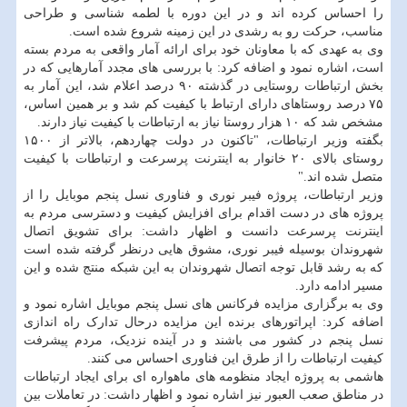
را احساس کرده اند و در این دوره با لطمه شناسی و طراحی
مناسب، حرکت رو به رشدی در این زمینه شروع شده است.
وی به عهدی که با معاونان خود برای ارائه آمار واقعی به مردم بسته
است، اشاره نمود و اضافه کرد: با بررسی های مجدد آمارهایی که در
بخش ارتباطات روستایی در گذشته ۹۰ درصد اعلام شد، این آمار به
۷۵ درصد روستاهای دارای ارتباط با کیفیت کم شد و بر همین اساس،
مشخص شد که ۱۰ هزار روستا نیاز به ارتباطات با کیفیت نیاز دارند.
بگفته وزیر ارتباطات، "تاکنون در دولت چهاردهم، بالاتر از ۱۵۰۰
روستای بالای ۲۰ خانوار به اینترنت پرسرعت و ارتباطات با کیفیت
متصل شده اند."
وزیر ارتباطات، پروژه فیبر نوری و فناوری نسل پنجم موبایل را از
پروژه های در دست اقدام برای افزایش کیفیت و دسترسی مردم به
اینترنت پرسرعت دانست و اظهار داشت: برای تشویق اتصال
شهروندان بوسیله فیبر نوری، مشوق هایی درنظر گرفته شده است
که به رشد قابل توجه اتصال شهروندان به این شبکه منتج شده و این
مسیر ادامه دارد.
وی به برگزاری مزایده فرکانس های نسل پنجم موبایل اشاره نمود و
اضافه کرد: اپراتورهای برنده این مزایده درحال تدارک راه اندازی
نسل پنجم در کشور می باشند و در آینده نزدیک، مردم پیشرفت
کیفیت ارتباطات را از طرق این فناوری احساس می کنند.
هاشمی به پروژه ایجاد منظومه های ماهواره ای برای ایجاد ارتباطات
در مناطق صعب العبور نیز اشاره نمود و اظهار داشت: در تعاملات بین