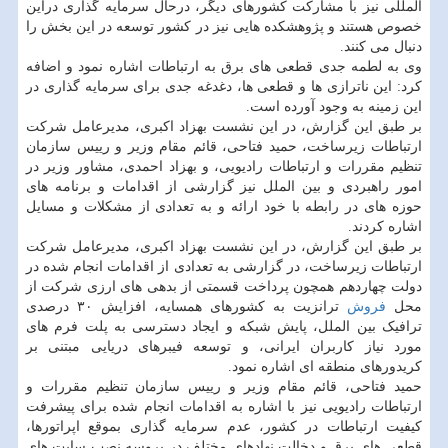
المللی نیز با مشارکت کشورهای دیگر، درحال سرمایه گذاری دراین
خصوص هستند و پژوهشکده هایی نیز در کشور توسعه در این بخش را
دنبال می کنند.
وی به لطمه جدی قطعی های برق به ارتباطات اشاره نمود و اضافه
کرد: این ناترازی ها و قطعی ها، دغدغه جدی برای سرمایه گذاری در
این زمینه به وجود آورده است.
بر طبق این گزارش، در این نشست بهزاد اکبری، مدیرعامل شرکت
ارتباطات زیرساخت، حمید فتاحی، قائم مقام وزیر و رییس سازمان
تنظیم مقررات و ارتباطات رادیویی، و بهزاد احمدی، مشاور وزیر در
امور راهبردی و بین الملل نیز گزارشی از اقدامات و برنامه های
حوزه های در رابطه با خود ارائه و به تعدادی از مشکلات و مسایل
اشاره کردند.
بر طبق این گزارش، در این نشست بهزاد اکبری، مدیرعامل شرکت
ارتباطات زیرساخت، در گزارشی به تعدادی از اقدامات انجام شده در
دولت چهاردهم همچون پرداخت قسمتی از بدهی های ارزی شرکت از
محل
فروش
ترانزیت به کشورهای همسایه، افزایش ۳۰ درصدی
ترافیک بین الملل، پایش شبکه و ایجاد دسترسی به پلت فرم های
مورد نیاز کاربران ایرانی، و توسعه فیبرهای دریایی مبتنی بر
کریدورهای منطقه ای اشاره نمود.
حمید فتاحی، قائم مقام وزیر و رییس سازمان تنظیم مقررات و
ارتباطات رادیویی نیز با اشاره به اقدامات انجام شده برای پیشرفت
کیفیت ارتباطات در کشور، عدم سرمایه گذاری بموقع اپراتورها،
قطعی های برق و دخالت نهادهای مختلف در پروسه نصب سایت های