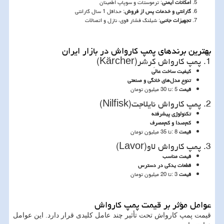
امکانات ایمنی
: ترموستات و سوپاپ اطمینان
گارانتی و خدمات پس از فروش
: حداقل 1 سال گارانتی
تجهیزات جانبی
: شیلنگ فشار قوی، نازل و اتصالات
بهترین برندهای پمپ کارواش در بازار ایران
1. پمپ کارواش کِرشر
(Kärcher)
کیفیت ساخت عالی
تنوع مدل‌های خانگی و صنعتی
قیمت
: 5
تا 30 میلیون تومان
2. پمپ کارواش نایلاجت
(Nilfisk)
تکنولوژی پیشرفته
کم‌صدا و کم‌مصرف
قیمت
: 8
تا 35 میلیون تومان
3. پمپ کارواش لاو
(Lavor)
قیمت مناسب
قطعات یدکی در دسترس
قیمت
: 3
تا 20 میلیون تومان
عوامل مؤثر بر قیمت پمپ کارواش
قیمت پمپ کارواش تحت تأثیر چند عامل کلیدی قرار دارد. این عوامل