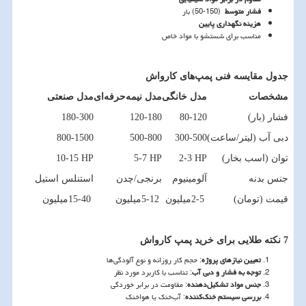
فشار متوسط
(
50-150
) بار
هزینه نگهداری پایین
مناسب برای شستشو با مواد خاص
جدول مقایسه فنی پمپ‌های کارواش
مشخصات
مدل خانگی
مدل نیمه‌حرفه‌ای
مدل صنعتی
فشار (بار)
80-120
120-180
180-300
دبی آب (لیتر/ساعت)
300-500
500-800
800-1500
توان (اسب بخار)
2-3 HP
5-7 HP
10-15 HP
جنس بدنه
آلومینیوم
برنجی/چدن
استنلس استیل
قیمت (تومان)
2-5
میلیون
5-12
میلیون
15-40
میلیون
7 نکته طلایی برای خرید پمپ کارواش
تعیین نیازهای پروژه
: حجم کار روزانه و نوع آلودگی‌ها
توجه به فشار و دبی آب
: تناسب با کاربرد مورد نظر
جنس مواد تشکیل‌دهنده
: مقاومت در برابر خوردگی
بررسی سیستم خنک‌کننده
: آب‌خنک یا هوا‌خنک