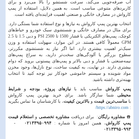
آب صرفه‌جویی می‌کند، سرعت شستشو را بالا می‌برد و برای
کاربردهای متنوعی مناسب است. به همین دلایل، استفاده از پمپ
کارواش در مصارف خانگی و صنعتی اهمیت فزاینده‌ای یافته است.
انتخاب بهترین پمپ کارواش به نیازها و نوع استفاده شما بستگی دارد.
برای مثال در مصارف خانگی و شستشوی سبک خودرو و حیاط‌های
کوچک، پمپ‌های الکتریکی با فشار 1500 تا 2500
PSI
و دبی 1.5 تا 2.5
GPM
معمولاً کافی هستند. در این موارد، سهولت استفاده و وزن
سبک‌تر اهمیت بیشتری دارد. اما اگر نیاز به شستشوی مکررتر،
سطوح بزرگتر یا آلودگی‌های سخت‌تر دارید، به سراغ پمپ‌های
نیمه‌صنعتی با فشار و دبی بالاتر و پمپ‌های پیستونی بروید که دوام
بیشتری دارند. در نهایت، به کیفیت ساخت، نوع نازل‌ها، وجود مخزن
مواد شوینده و سیستم خاموشی خودکار نیز توجه کنید تا انتخاب
بهینه‌تری داشته باشید.
پمپ کارواش
مناسب باید با
نیازهای پروژه
،
بودجه
و
شرایط
محیطی
شما سازگار باشد. برای خرید بهترین پمپ کارواش
با
مناسب‌ترین قیمت
و
بالاترین کیفیت
، با کارشناسان ما تماس بگیرید
/
https://abniro.com
:
☎️
مشاوره رایگان
: برای دریافت
مشاوره تخصصی
و
استعلام قیمت
پمپ کارواش
، همین امروز با شماره :
۰۲۱۳۳۹۵۰۹۹۴ -
۰۲۱۳۳۹۵۰۹۹۳