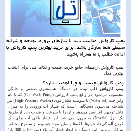
پمپ کارواش مناسب باید با نیازهای پروژه، بودجه و شرایط
محیطی شما سازگار باشد. برای خرید بهترین پمپ کارواش با
ادامه مطلب با ما همراه باشید.
پمپ کارواش: راهنمای جامع خرید، قیمت و نکات فنی برای انتخاب
بهترین مدل
پمپ کارواش چیست و چرا اهمیت دارد؟
پمپ کارواش
قلب تپنده هر دستگاه شستشوی صنعتی و خانگی
محسوب می‌شود. در واقع پمپ کارواش (
Car Wash Pump
) که با نام
واتر جت (
Water Jet
) یا شوینده فشار قوی (
High-Pressure Washer
) نیز
شناخته می‌شود، دستگاهی است که فشار آب ورودی را به میزان
قابل توجهی افزایش می‌دهد و آن را با سرعت و قدرت زیاد از طریق
یک نازل (
Nozzle
) به بیرون می‌پاشد. این فشار بالای آب برای پاک
کردن آلودگی‌ها، جرم‌ها، لکه‌ها و سایر مواد چسبیده از سطوح مختلف
به کار می‌رود. این دستگاه با ایجاد فشار آب بالا (بین 100 تا 300 بار)