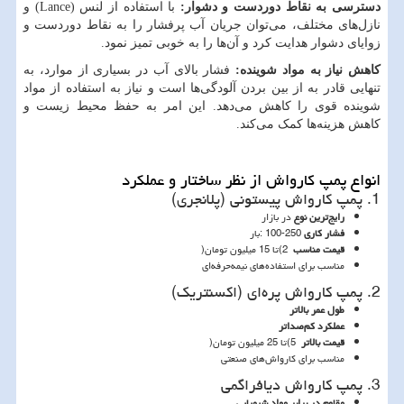
دسترسی به نقاط دوردست و دشوار:
با استفاده از لنس (
Lance
) و
نازل‌های مختلف، می‌توان جریان آب پرفشار را به نقاط دوردست و
زوایای دشوار هدایت کرد و آن‌ها را به خوبی تمیز نمود.
کاهش نیاز به مواد شوینده:
فشار بالای آب در بسیاری از موارد، به
تنهایی قادر به از بین بردن آلودگی‌ها است و نیاز به استفاده از مواد
شوینده قوی را کاهش می‌دهد. این امر به حفظ محیط زیست و
کاهش هزینه‌ها کمک می‌کند.
انواع پمپ کارواش از نظر ساختار و عملکرد
1. پمپ کارواش پیستونی (پلانجری)
رایج‌ترین نوع
در بازار
فشار کاری
: 100-250
بار
قیمت مناسب
(2
تا 15 میلیون تومان
)
مناسب برای استفاده‌های نیمه‌حرفه‌ای
2. پمپ کارواش پره‌ای (اکسنتریک)
طول عمر بالاتر
عملکرد کم‌صداتر
قیمت بالاتر
(5
تا 25 میلیون تومان
)
مناسب برای کارواش‌های صنعتی
3. پمپ کارواش دیافراگمی
مقاوم در برابر مواد شیمیایی