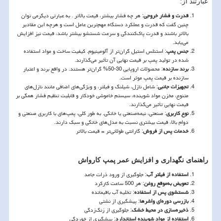
عبارتند از:
قدرت و فشار خروجی
: هر چه فشار بیشتر، قیمت بالاتر . به عبارتی دیگرمی توان
چنین گفت که قدرت و عملکرد دستگاه مهم‌ترین عامل است و هرچه این مقادیر
بالاتر باشند و قدرت پاک‌کنندگی و سرعت شستشو بیشتر باشد، قیمت نیز افزایش
می‌یابد.
جنس پمپ
: استنلس استیل گران‌تر از آلومینیوم. کیفیت ساخت و مواد استفاده
شده در تولید پمپ بر قیمت نهایی آن تأثیر می‌گذارند.
برند سازنده
: محصولات اروپایی 30-50% گران‌تر هستند. در واقع برند و اعتبار
سازنده بر قیمت پمپ موثر است.
تجهیزات جانبی
: شامل نازل، شیلنگ و فیلتر، و ویژگی‌های اضافی مانند نازل‌های
متنوع، مخزن مواد شوینده، سیستم خاموشی خودکار و قابلیت تنظیم فشار همگی بر
قیمت نهایی تأثیر می‌گذارند.
نوع کاربری
: صنعتی، نیمه‌صنعتی یا خانگی. به طور کلی، پمپ‌های با کاربری صنعتی و
دوام بالا، قیمت بیشتری نسبت به مدل‌های خانگی و سبک دارند.
خدمات پس از فروش
: گارانتی طولانی‌تر = قیمت بالاتر
راهنمای نگهداری و افزایش عمر پمپ کارواش
استفاده از فیلتر آب
: جلوگیری از ورود ذرات جامد
تعویض به‌موقع روغن
: هر 500 ساعت کارکرد
شستشوی پس از استفاده
: تخلیه آب باقیمانده
بازرسی دوره‌ای واشرها
: پیشگیری از نشتی
ذخیره‌سازی در محیط خشک
: جلوگیری از زنگ‌زدگی
استفاده از مواد شوینده استاندارد
: پیشگیری از خوردگی