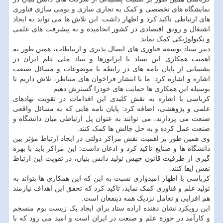
نمایشگاه های تخصصی و کمک به تجاری سازی و بومی سازی فناوری
های ارتباطی تاکید کرد و اظهار داشت: این تلاش ها می تواند به ایجاد
اشتغال و رونق اقتصادی در کشور انجامیده و به پیشرفت های علمی
و تکنولوژیکی کمک نماید.
دبیر ستاد توسعه فناوری های اتصال پذیری و ارتباطات، همین طور به
اهمیت همکاری این ستاد با اپراتورها و بنیاد ملی علم ایران در
پشتیبانی از پایان نامه های در رابطه با موضوعات و مسائل صنعت
اشاره و اشاره کرد: ما با انتشار فراخوان های متناظر، تلاش داریم تا
بوسیله این همکاری ها حمایت های خودرا گسترش دهیم.
کرباسی با اشاره به نقش کلیدی این اقدامات در تقویت نهادهای
علمی و پژوهشی، اضافه کرد: پایان نامه هایی که به مسائل واقعی
صنعت می پردازند، می توانند به عنوان پل ارتباطی میان دانشگاه و
صنعت عمل کرده و به حل چالش ها کمک کنند.
وی همین طور بر اهمیت نقش مراکز دولتی در ایجاد ارتباط مؤثر بین
دانشگاه ها و صنایع تاکید کرد و اذعان داشت: این مراکز باید با بهره
گیری از ظرفیت قانون جهش تولید دانش بنیان، در تقویت این ارتباط
نقش ایفا کنند.
کرباسی با اظهار امیدواری نسبت به این که این همکاری ها بتواند به
تولید علم و فناوری کمک نماید، تاکید کرد که تحقق این اهداف نیازمند
هم افزایی و تعامل نزدیک همه ذینفعان است.
این رویکرد نشان دهنده اراده ستاد برای ایجاد یک زیست بوم منسجم
و کارآمد در حوزة علم و صنعت در ایران است و امید می رود که با