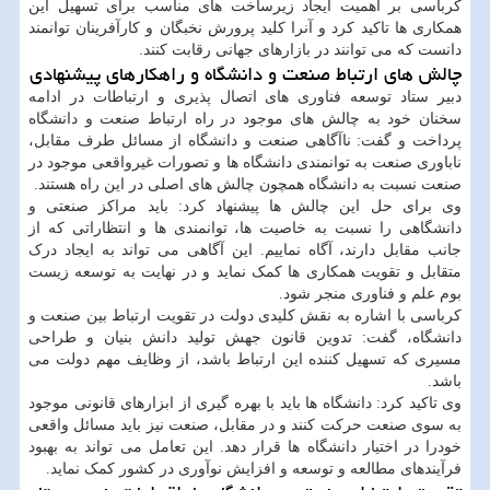
کرباسی بر اهمیت ایجاد زیرساخت های مناسب برای تسهیل این
همکاری ها تاکید کرد و آنرا کلید پرورش نخبگان و کارآفرینان توانمند
دانست که می توانند در بازارهای جهانی رقابت کنند.
چالش های ارتباط صنعت و دانشگاه و راهکارهای پیشنهادی
دبیر ستاد توسعه فناوری های اتصال پذیری و ارتباطات در ادامه
سخنان خود به چالش های موجود در راه ارتباط صنعت و دانشگاه
پرداخت و گفت: ناآگاهی صنعت و دانشگاه از مسائل طرف مقابل،
ناباوری صنعت به توانمندی دانشگاه ها و تصورات غیرواقعی موجود در
صنعت نسبت به دانشگاه همچون چالش های اصلی در این راه هستند.
وی برای حل این چالش ها پیشنهاد کرد: باید مراکز صنعتی و
دانشگاهی را نسبت به خاصیت ها، توانمندی ها و انتظاراتی که از
جانب مقابل دارند، آگاه نماییم. این آگاهی می تواند به ایجاد درک
متقابل و تقویت همکاری ها کمک نماید و در نهایت به توسعه زیست
بوم علم و فناوری منجر شود.
کرباسی با اشاره به نقش کلیدی دولت در تقویت ارتباط بین صنعت و
دانشگاه، گفت: تدوین قانون جهش تولید دانش بنیان و طراحی
مسیری که تسهیل کننده این ارتباط باشد، از وظایف مهم دولت می
باشد.
وی تاکید کرد: دانشگاه ها باید با بهره گیری از ابزارهای قانونی موجود
به سوی صنعت حرکت کنند و در مقابل، صنعت نیز باید مسائل واقعی
خودرا در اختیار دانشگاه ها قرار دهد. این تعامل می تواند به بهبود
فرآیندهای مطالعه و توسعه و افزایش نوآوری در کشور کمک نماید.