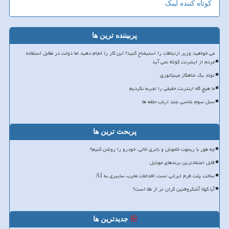
کوتاه کننده لینک
پربیننده ترین ها
می خواهید وزیر ارتباطات را استیضاح کنید؟ این کار را انجام دهید اما دولت در مقابل استفاده
مردم از اینترنت کوتاه نمی آید
تولد یک شاهکار مینیاتوری
ما هیچ گاه اینترنت حقیقی را تجربه نکردیم
نسل سوم شاسی بلند ارباب حلقه ها
پربحث ترین ها
چه طور با ریموت خاموش و باتری خالی، خودرو را روشن کنیم؟
قابل اعتمادترین برندهای موبایل
ساخت پلت فرم ایرانی تست اقدامات مخرب سایبری به AI
آیا کولا آشکروفتین گران تر از طلا است؟
جدیدترین ها