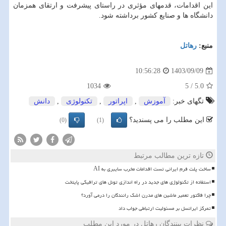
این اقدامات، قدمهای مؤثری در راستای پیشرفت و ارتقای همزمان
دانشگاه ها و صنایع کشور برداشته شود.
منبع:
رهاتل
1403/09/09
10:56:28
1034
5
/
5.0
تگهای خبر:
آموزش
,
اپراتور
,
تكنولوژی
,
دانش
این مطلب را می پسندید؟
(0)
(1)
تازه ترین مطالب مرتبط
ساخت پلت فرم ایرانی تست اقدامات مخرب سایبری به AI
استفاده از تکنولوژی های جدید در راه اندازی تونل های ترافیکی پایتخت
چرا فاکتور تعمیر ماشین های مدرن اشک رانندگان را درمی آورد؟
تمرکز ایرانسل بر مسئولیت ارتباطی جواب داد
نظرات بینندگان رهاتل در مورد این مطلب