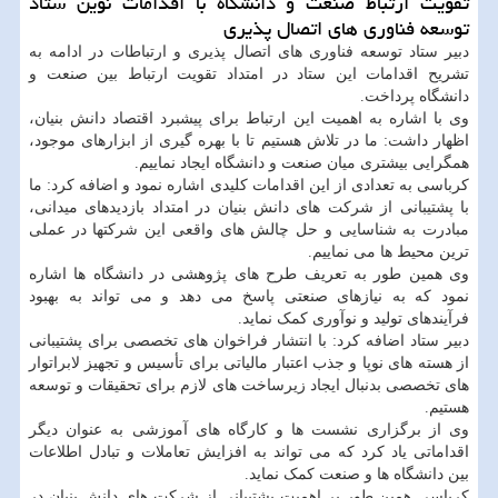
تقویت ارتباط صنعت و دانشگاه با اقدامات نوین ستاد
توسعه فناوری های اتصال پذیری
دبیر ستاد توسعه فناوری های اتصال پذیری و ارتباطات در ادامه به
تشریح اقدامات این ستاد در امتداد تقویت ارتباط بین صنعت و
دانشگاه پرداخت.
وی با اشاره به اهمیت این ارتباط برای پیشبرد اقتصاد دانش بنیان،
اظهار داشت: ما در تلاش هستیم تا با بهره گیری از ابزارهای موجود،
همگرایی بیشتری میان صنعت و دانشگاه ایجاد نماییم.
کرباسی به تعدادی از این اقدامات کلیدی اشاره نمود و اضافه کرد: ما
با پشتیبانی از شرکت های دانش بنیان در امتداد بازدیدهای میدانی،
مبادرت به شناسایی و حل چالش های واقعی این شرکتها در عملی
ترین محیط ها می نماییم.
وی همین طور به تعریف طرح های پژوهشی در دانشگاه ها اشاره
نمود که به نیازهای صنعتی پاسخ می دهد و می تواند به بهبود
فرآیندهای تولید و نوآوری کمک نماید.
دبیر ستاد اضافه کرد: با انتشار فراخوان های تخصصی برای پشتیبانی
از هسته های نوپا و جذب اعتبار مالیاتی برای تأسیس و تجهیز لابراتوار
های تخصصی بدنبال ایجاد زیرساخت های لازم برای تحقیقات و توسعه
هستیم.
وی از برگزاری نشست ها و کارگاه های آموزشی به عنوان دیگر
اقداماتی یاد کرد که می تواند به افزایش تعاملات و تبادل اطلاعات
بین دانشگاه ها و صنعت کمک نماید.
کرباسی همین طور بر اهمیت پشتیبانی از شرکت های دانش بنیان در