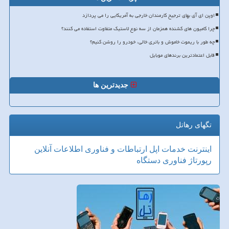
اوپن ای آی بهای ترجیح کارمندان خارجی به آمریکایی را می پردازد
چرا کامیون های کشنده همزمان از سه نوع لاستیک متفاوت استفاده می کنند؟
چه طور با ریموت خاموش و باتری خالی، خودرو را روشن کنیم؟
قابل اعتمادترین برندهای موبایل
جدیدترین ها
تگهای رهاتل
اینترنت
خدمات
اپل
ارتباطات و فناوری اطلاعات
آنلاین
رپورتاژ
فناوری
دستگاه