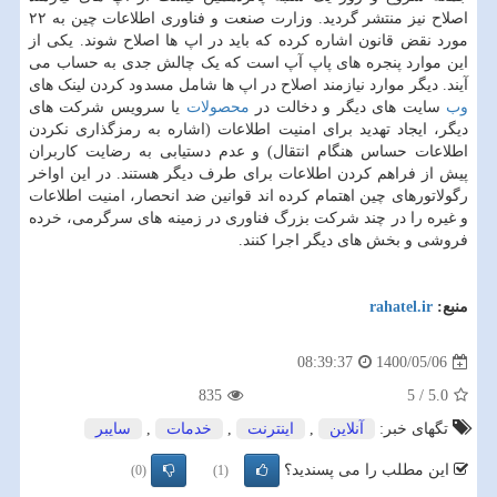
اصلاح نیز منتشر گردید. وزارت صنعت و فناوری اطلاعات چین به ۲۲
مورد نقض قانون اشاره کرده که باید در اپ ها اصلاح شوند. یکی از
این موارد پنجره های پاپ آپ است که یک چالش جدی به حساب می
آیند. دیگر موارد نیازمند اصلاح در اپ ها شامل مسدود کردن لینک های
وب
سایت های دیگر و دخالت در
محصولات
یا سرویس شرکت های
دیگر، ایجاد تهدید برای امنیت اطلاعات (اشاره به رمزگذاری نکردن
اطلاعات حساس هنگام انتقال) و عدم دستیابی به رضایت کاربران
پیش از فراهم کردن اطلاعات برای طرف دیگر هستند. در این اواخر
رگولاتورهای چین اهتمام کرده اند قوانین ضد انحصار، امنیت اطلاعات
و غیره را در چند شرکت بزرگ فناوری در زمینه های سرگرمی، خرده
فروشی و بخش های دیگر اجرا کنند.
منبع:
rahatel.ir
1400/05/06
08:39:37
835
5
/
5.0
تگهای خبر:
آنلاین
,
اینترنت
,
خدمات
,
سایبر
این مطلب را می پسندید؟
(0)
(1)