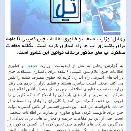
رهاتل: وزارت صنعت و فناوری اطلاعات چین کمپینی 6 ماهه
برای پاکسازی اپ ها راه اندازی کرده است. بگفته مقامات
عملکرد اپ های مذکور برخلاف قوانین این کشور است.
به گزارش رهاتل به نقل از ایندپندنت، وزارت
صنعت
و فناوری
اطلاعات چین اعلام نمود کمپینی ۶ ماهه برای پاکسازی مشکلات جدی
در اپ های اینترنتی راه اندازی کرده که حقوق مصرف کننده را نقض
می کنند، مختل امنیت سایبری هستند و تنظیم بازار را برهم می زنند.
وزارت صنعت و فناوری اطلاعات چین در یک هشدار آنلاین اعلام نمود
شرکتها باید سریع تر اپ های پاپ آپی را اصلاح کنند که کاربران را
فریب می دهند، گمراه می کنند یا کاربران را وادار به استفاده از
خدمات
ناخواسته می کنند. این دستور قسمتی از تلاش گسترده دولت
چین برای قانونمند کردن صنایع فناوری و نظارت بر اطلاعات شخصی
است. قبل از این نیز مقامات جریمه و مجازات هایی برای تعدادی از
بزرگترین شرکت های فناوری چین تعیین کرده اند. کمپین مذکور روز
جمعه شروع و روز یک شنبه پانزدهمین لیست از اپ های نیازمند