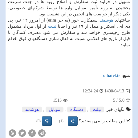
تسهیل در فرآیند ثبت سفارش و اصلاح رویه ها در جهت سرعت
بخشیدن به روند تأمین موبایل واره ها توسط شرکتهای خصوصی،
یکی دیگر از خواست های انجمن در این نشست بود.
ساعتهای
هوشمند
سیمکارت خور (به جز esim) از امروز ۱۲ تیر، پی
دی ای، اسکنر و مبدل از ۱۹ تیر و احیانا
تبلت
از اول مرداد مشمول
طرح رجیستری خواهند شد و سفارش می شود مصرف کنندگان تا
قبل از تاریخ های اعلامی نسبت به فعال سازی دستگاههای فوق اقدام
نمایند.
منبع:
rahatel.ir
1400/04/13
12:24:24
1513
5
/
5.0
تگهای خبر:
تبلت
,
دستگاه
,
موبایل
,
هوشمند
این مطلب را می پسندید؟
(0)
(1)