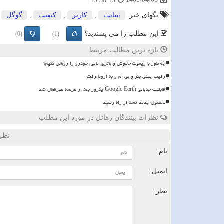
19:56:15
تگهای خبر:
سایت
,
كاربر
,
كیفیت
,
گوگل
این مطلب را می پسندید؟
(0)
(1)
تازه ترین مطالب مرتبط
چه طور با ریموت خاموش و باتری خالی، خودرو را روشن کنیم؟
رقیب چینی بنز و بی ام و به اروپا رفت
قابلیت جنجالی Google Earth یکروز بعد از عرضه غیرفعال شد
محصول جدید تسلا از راه رسید
نظرات بینندگان رهاتل در مورد این مطلب
نظر
نام:
ایمیل:
نظر: