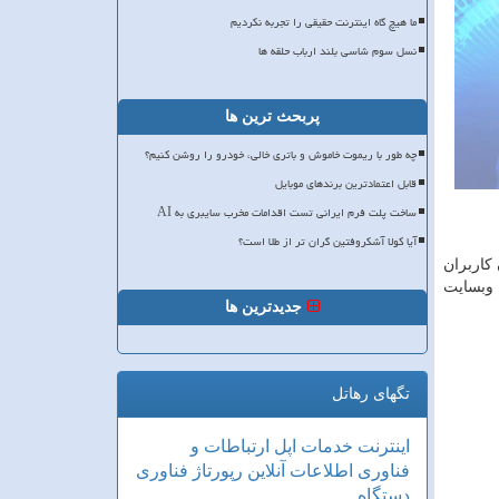
ما هیچ گاه اینترنت حقیقی را تجربه نکردیم
نسل سوم شاسی بلند ارباب حلقه ها
پربحث ترین ها
چه طور با ریموت خاموش و باتری خالی، خودرو را روشن کنیم؟
قابل اعتمادترین برندهای موبایل
ساخت پلت فرم ایرانی تست اقدامات مخرب سایبری به AI
آیا کولا آشکروفتین گران تر از طلا است؟
کاربران
 وبسایت
جدیدترین ها
تگهای رهاتل
اینترنت
خدمات
اپل
ارتباطات و
فناوری اطلاعات
آنلاین
رپورتاژ
فناوری
دستگاه