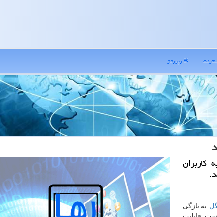
نترنت
رپورتاژ
د
 کاربران
د.
گل
به تازگی
است. قابلیت