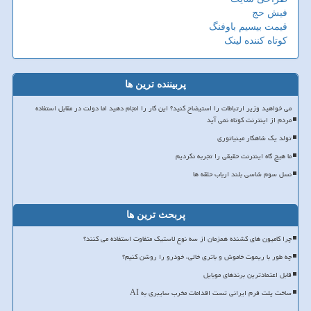
فیش حج
قیمت بیسیم باوفنگ
کوتاه کننده لینک
پربیننده ترین ها
می خواهید وزیر ارتباطات را استیضاح کنید؟ این کار را انجام دهید اما دولت در مقابل استفاده
مردم از اینترنت کوتاه نمی آید
تولد یک شاهکار مینیاتوری
ما هیچ گاه اینترنت حقیقی را تجربه نکردیم
نسل سوم شاسی بلند ارباب حلقه ها
پربحث ترین ها
چرا کامیون های کشنده همزمان از سه نوع لاستیک متفاوت استفاده می کنند؟
چه طور با ریموت خاموش و باتری خالی، خودرو را روشن کنیم؟
قابل اعتمادترین برندهای موبایل
ساخت پلت فرم ایرانی تست اقدامات مخرب سایبری به AI