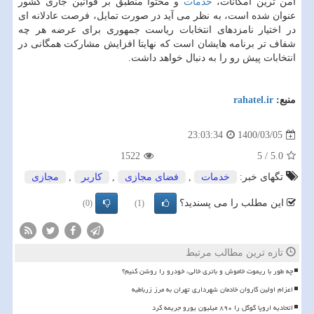
امن ترین امکانات،
خدمات
و محتوا منطبق بر قوانین جاری کشور
عنوان شده است، به نظر می آید در صورت تمایل، فرصت عادلانه ای
در اختیار نامزدهای انتخابات ریاست جمهوری برای عرضه هر چه
شفاف تر برنامه هایشان است که نهایتا افزایش مشارکت همگانی در
انتخابات پیش رو را به دنبال خواهد داشت.
منبع:
rahatel.ir
1400/03/05
23:03:34
1522
5
/
5.0
تگهای خبر:
خدمات
,
فضای مجازی
,
كاربر
,
مجازی
این مطلب را می پسندید؟
(0)
(1)
تازه ترین مطالب مرتبط
چه طور با ریموت خاموش و باتری خالی، خودرو را روشن کنیم؟
اعزام اولین کاروان خادمان شهرداری تهران به مرز زرباطیه
اتحادیه اروپا گوگل را ۸۹۰ میلیون یورو جریمه کرد