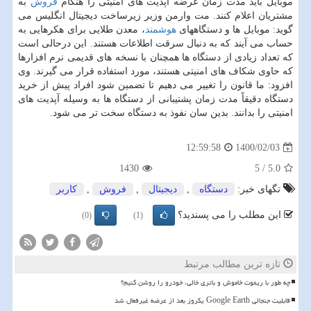
موبایل باید مدت زمان عرضه آپدیت های امنیتی را هنگام
فروش
به
مشتریان اعلام کنند. مت وارمن وزیر زیرساخت دیجیتال انگلیس می
گوید: موبایل ها و دستگاههای
هوشمند
، معدن طلایی برای هکرهایی به
حساب می آیند که به دنبال سرقت اطلاعات هستند. این درحالی است
که تعداد زیادی از دستگاه ها همچنان با نسخه های قدیمی نرم افزارها
که حاوی شکاف های امنیتی هستند، مورد استفاده قرار می گیرند. وی
افزود: ما قانون را تغییر می دهیم تا تضمین شود افراد پیش از خرید
دستگاه دقیقاً مدت زمان پشتیبانی از دستگاه ها به وسیله آپدیت های
امنیتی را بدانند. بدین سان نفوذ به دستگاه سخت تر می شود.
1400/02/03
12:59:58
1430
5
/
5.0
تگهای خبر:
دستگاه
,
دیجیتال
,
فروش
,
كاربر
این مطلب را می پسندید؟
(0)
(1)
تازه ترین مطالب مرتبط
چه طور با ریموت خاموش و باتری خالی، خودرو را روشن کنیم؟
قابلیت جنجالی Google Earth یکروز بعد از عرضه غیرفعال شد