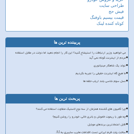
طراحی سایت
فیش حج
قیمت بیسیم باوفنگ
کوتاه کننده لینک
پربیننده ترین ها
می خواهید وزیر ارتباطات را استیضاح کنید؟ این کار را انجام دهید اما دولت در مقابل استفاده
مردم از اینترنت کوتاه نمی آید
تولد یک شاهکار مینیاتوری
ما هیچ گاه اینترنت حقیقی را تجربه نکردیم
نسل سوم شاسی بلند ارباب حلقه ها
پربحث ترین ها
چرا کامیون های کشنده همزمان از سه نوع لاستیک متفاوت استفاده می کنند؟
چه طور با ریموت خاموش و باتری خالی، خودرو را روشن کنیم؟
قابل اعتمادترین برندهای موبایل
ساخت پلت فرم ایرانی تست اقدامات مخرب سایبری به AI