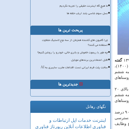
ما هیچ گاه اینترنت حقیقی را تجربه نکردیم
نسل سوم شاسی بلند ارباب حلقه ها
پربحث ترین ها
چرا کامیون های کشنده همزمان از سه نوع لاستیک متفاوت
استفاده می کنند؟
چه طور با ریموت خاموش و باتری خالی، خودرو را روشن کنیم؟
قابل اعتمادترین برندهای موبایل
گفته
و فناوری اطلاعات مکلف شده بود که تا آخر سال اجرای برنامه (۱۴۰۰)،
ساخت پلت فرم ایرانی تست اقدامات مخرب سایبری به AI
رنامه ششم
این است که تا آخر سال بالاتر از اهداف برنامه، ۱۰۰ درصد روستاهای
جدیدترین ها
: امروز ۹۶ درصد از روستاهای کشور به شبکه ملی اطلاعات متصل هستند در واقع ۹۶ درصد روستاهای بالای ۲۰
 دهند یعنی ۱۶ درصد از شاخص برنامه ششم
ترسی دارند و تنها ۲ درصد از جمعیت و ۴ درصد از روستاهای
تگهای رهاتل
ستار هاشمی -معاون وزیر ارتباطات و فناوری اطلاعات- هم چندی قبل با اشاره به اینکه ضریب نفوذ اینترنت پهن باند سیار کشور به بالای ۹۰ درصد
جاد دسترسی
اینترنت
خدمات
اپل
ارتباطات و
بوع وظایف
فناوری اطلاعات
آنلاین
رپورتاژ
فناوری