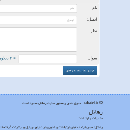
نام:
ایمیل:
نظر:
سوال:
= ۴ بعلاوه ۲
rahatel.ir - حقوق مادی و معنوی سایت رهاتل محفوظ است
رهاتل
مخابرات و ارتباطات
رهاتل: نبض تپنده دنیای ارتباطات و فناوری از دنیای موبایل و اینترنت گرفته ت