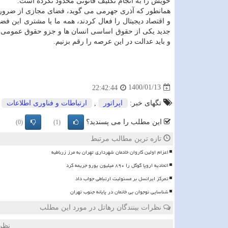
خویش را به انجام تکلیف قانونی محدود نکرده است.
همانطور که آذری جهرمی می گوید، فضای مجازی از ضروریا
و اقتصاد دیجیتال را فعال کردند، همه ما یا مشتری این ف
جدید یکی از حقوق اساسی انسان ها و جزو حقوق عمومی مر
و باید عدالت در این عرصه را رقم بزنیم.
1400/01/13
22:42:44
تگهای خبر:
اپراتور
,
ارتباطات و فناوری اطلاعات
,
این مطلب را می پسندید؟
(0)
(1)
تازه ترین مطالب مرتبط
اعزام اولین کاروان خادمان شهرداری تهران به مرز زرباطیه
اتحادیه اروپا گوگل را ۸۹۰ میلیون یورو جریمه کرد
تمرکز ایرانسل بر مسئولیت ارتباطی جواب داد
شناسایی نوجوان بی خانمان در پایانه جنوب تهران
نظرات بینندگان رهاتل در مورد این مطلب
نظر