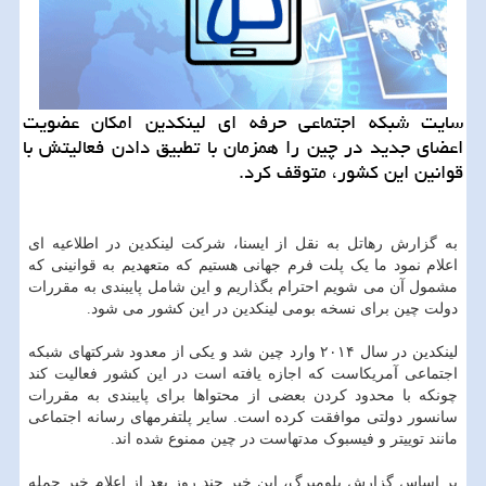
سایت شبکه اجتماعی حرفه ای لینکدین امکان عضویت
اعضای جدید در چین را همزمان با تطبیق دادن فعالیتش با
قوانین این کشور، متوقف کرد.
به گزارش رهاتل به نقل از ایسنا، شرکت لینکدین در اطلاعیه ای
اعلام نمود ما یک پلت فرم جهانی هستیم که متعهدیم به قوانینی که
مشمول آن می شویم احترام بگذاریم و این شامل پایبندی به مقررات
دولت چین برای نسخه بومی لینکدین در این کشور می شود.
لینکدین در سال ۲۰۱۴ وارد چین شد و یکی از معدود شرکتهای شبکه
اجتماعی آمریکاست که اجازه یافته است در این کشور فعالیت کند
چونکه با محدود کردن بعضی از محتواها برای پایبندی به مقررات
سانسور دولتی موافقت کرده است. سایر پلتفرمهای رسانه اجتماعی
مانند توییتر و فیسبوک مدتهاست در چین ممنوع شده اند.
بر اساس گزارش بلومبرگ، این خبر چند روز بعد از اعلام خبر حمله