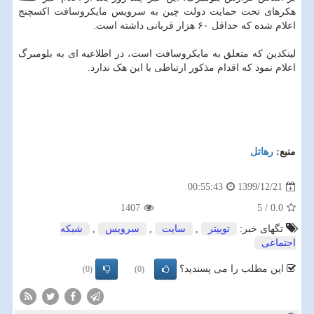
هکرهای تحت حمایت دولت چین به سرویس مایکروسافت اکسچنج
اعلام شده که حداقل ۶۰ هزار قربانی داشته است.
لینکدین که متعلق به مایکروسافت است، در اطلاعیه ای به بلومبرگ
اعلام نمود که اقدام مذکور ارتباطی با این هک ندارد.
منبع:
رهاتل
1399/12/21
00:55:43
1407
5
/
0.0
تگهای خبر:
توییتر
,
سایت
,
سرویس
,
شبكه
اجتماعی
این مطلب را می پسندید؟
(0)
(0)