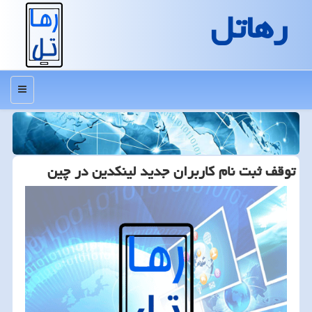
رهاتل
منو
توقف ثبت نام كاربران جدید لینكدین در چین