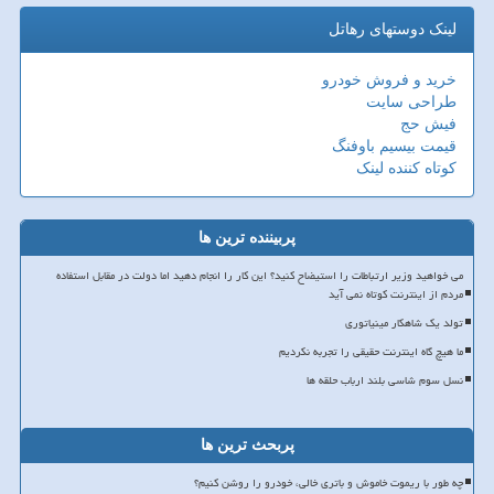
لینک دوستهای رهاتل
خرید و فروش خودرو
طراحی سایت
فیش حج
قیمت بیسیم باوفنگ
کوتاه کننده لینک
پربیننده ترین ها
می خواهید وزیر ارتباطات را استیضاح کنید؟ این کار را انجام دهید اما دولت در مقابل استفاده
مردم از اینترنت کوتاه نمی آید
تولد یک شاهکار مینیاتوری
ما هیچ گاه اینترنت حقیقی را تجربه نکردیم
نسل سوم شاسی بلند ارباب حلقه ها
پربحث ترین ها
چه طور با ریموت خاموش و باتری خالی، خودرو را روشن کنیم؟