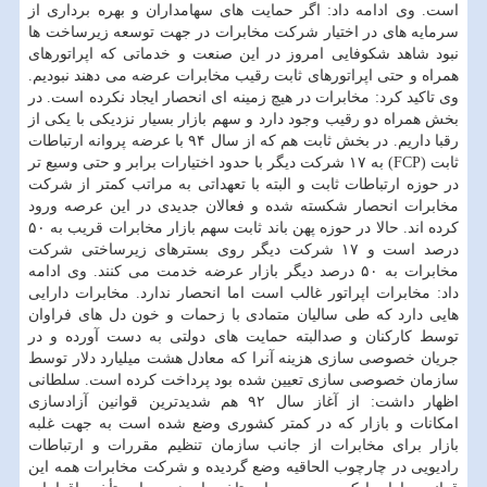
است. وی ادامه داد: اگر حمایت های سهامداران و بهره برداری از
سرمایه های در اختیار شرکت مخابرات در جهت توسعه زیرساخت ها
نبود شاهد شکوفایی امروز در این صنعت و خدماتی که اپراتورهای
همراه و حتی اپراتورهای ثابت رقیب مخابرات عرضه می دهند نبودیم.
وی تاکید کرد: مخابرات در هیچ زمینه ای انحصار ایجاد نکرده است. در
بخش همراه دو رقیب وجود دارد و سهم بازار بسیار نزدیکی با یکی از
رقبا داریم. در بخش ثابت هم که از سال ۹۴ با عرضه پروانه ارتباطات
ثابت (FCP) به ۱۷ شرکت دیگر با حدود اختیارات برابر و حتی وسیع تر
در حوزه ارتباطات ثابت و البته با تعهداتی به مراتب کمتر از شرکت
مخابرات انحصار شکسته شده و فعالان جدیدی در این عرصه ورود
کرده اند. حالا در حوزه پهن باند ثابت سهم بازار مخابرات قریب به ۵۰
درصد است و ۱۷ شرکت دیگر روی بسترهای زیرساختی شرکت
مخابرات به ۵۰ درصد دیگر بازار عرضه خدمت می کنند. وی ادامه
داد: مخابرات اپراتور غالب است اما انحصار ندارد. مخابرات دارایی
هایی دارد که طی سالیان متمادی با زحمات و خون دل های فراوان
توسط کارکنان و صدالبته حمایت های دولتی به دست آورده و در
جریان خصوصی سازی هزینه آنرا که معادل هشت میلیارد دلار توسط
سازمان خصوصی سازی تعیین شده بود پرداخت کرده است. سلطانی
اظهار داشت: از آغاز سال ۹۲ هم شدیدترین قوانین آزادسازی
امکانات و بازار که در کمتر کشوری وضع شده است به جهت غلبه
بازار برای مخابرات از جانب سازمان تنظیم مقررات و ارتباطات
رادیویی در چارچوب الحاقیه وضع گردیده و شرکت مخابرات همه این