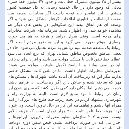
بیشتر از ۲۸ میلیون مشترک خط ثابت و حدود ۴۷ میلیون خط همراه
فعالی که وجود دارد در حال خدمت رسانی به کل جمعیت کشور
هستیم. با این تفاسیر باید توجه داشت اگر مخابرات صدمه ببیند
صنعت ارتباطات و فناوری اطلاعات گرفتار مشکل می شود و اگر
توسعه ای هم اتفاق بیفتد این شکوفایی در بخش های دیگر هم
مشاهده خواهد شد. وی اظهار داشت: سرمایه های شرکت مخابرات
برای مردم است. وقتی میزان درآمد و هزینه به هم می خورد،
نوسازی بموقع صورت نمی گیرد و این به ضرر مردم است. اگر
ارتباط یک منطقه صدمه ببیند زیانش به مردم تحمیل می شود. حالا در
بعضی مناطق بخصوص مناطق شمالی تهران که برج ایجاد می شود
اعطای خط تلفن ثابت با مشکل مواجه می باشد و افراد برای دریافت
باید در صف بمانند و با پاسخ تکمیل ظرفیت مواجه می شوند.
مدیرعامل مخابرات اظهار داشت: ما در تلفن ثابت مشکل خاصی
نداریم مگر این که زیرساخت آن آماده نباشد. شهرک ها یا مسکن های
مهر که ساخته شده و ساکن دارد اگر زیرساخت آن فراهم باشد،
خدمت می دهیم. اما امکان دارد کمی طول بکشد که سپری شدن این
زمان در ارتباط با نبود منابع لازم است. البته به وزارت راه و
شهرسازی پیشنهاد کردیم در بحث زیرساخت طرح های بزرگ از ابتدا
همراه آنها باشیم و تفاهمنامه این کار در حال تدوین است. وی عنوان
کرد: هزینه خط تلفن ثابت ۲۰۰ هزار تومان است که هزینه بالایی
نیست. مصوبه ۲۰۷ سازمان تنظیم مقررات رادیویی، اپراتورها را
اجبار می کند در صورت پرداخت نشدن قبض شش دوره دوماهه،
تلفن باید تخلیه شود. البته انجام این کار مرحله ای خواهد بود اما این