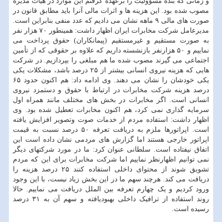
و زمانی که بنده مسؤولیت را برعهده گرفتم این موارد در هیأت مدیره
مصوب شده بود. این هزینه ها و اثرات مالی آنرا باید مطابق قانون در
صورت های مالی ۹ ماهه نشان می دادیم که عدد منفی بنابراین است.
مدیرعامل شرکت مخابرات ایران اظهار داشت: همینطور ۷۰ هزار نفر
به صورت مستقیم و غیرمستقیم (پیمانکاران) حقوق پرداخت می
نماییم و ۵۰ هزارنفر بازنشسته داریم که علاوه بر حقوقی که از تأمین
اجتماعی می گیرند مصوب شده ما هم مبلغی را بپردازیم. در شرکت
هایی که هزینه نیروی انسانی بیشتر از ۲۵ درصد باشد، مشکلات یکی
یکی خودشان را نشان می دهند. وی ادامه داد: هم اکنون حدود ۶۵
درصد هزینه شرکت مخابرات در ارتباط با حقوق و دستمزد نیروی
انسانی است. اگر مخابرات در بخش های مختلف مانند همراه اول
سرمایه گذاری نمی کرد، هم اکنون مخابرات تعطیل شده بود. وی
اظهار داشت: استفاده مردم از خدمات صوت وتصویر افزایش یافته
است. اپراتورها ملزم به دریافت تعرفه ۵۰ درصد نسبت به قیمت
اپراتور خارجی هستند اما گزارش های مردمی نشان داده است این
اتفاق نیفتاده است. سلطانی عنوان کرد: ما در مورد شرکتهای دیگر
نمی توانیم اظهارنظر نماییم اما شرکت مخابرات برای این که مردم
تشویق شوند از محتوای داخلی استفاده کنند ۲۵ درصد هزینه را
دریافت می کند. هرچند سهم ما در این بخش زیاد نیست، با این وجود
ورود کردیم و یک چهارم تعرفه بین الملل دریافت می نماییم. حالا
روند استفاده از ترافیک داخلی بهبودیافته و سهم آن به ۳۱ درصد
رسیده است.