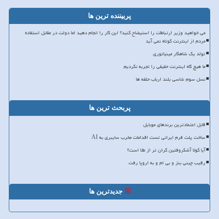
پربیننده ترین ها
می خواهید وزیر ارتباطات را استیضاح کنید؟ این کار را انجام دهید اما دولت در مقابل استفاده
مردم از اینترنت کوتاه نمی آید
تولد یک شاهکار مینیاتوری
ما هیچ گاه اینترنت حقیقی را تجربه نکردیم
نسل سوم شاسی بلند ارباب حلقه ها
پربحث ترین ها
قابل اعتمادترین برندهای موبایل
ساخت پلت فرم ایرانی تست اقدامات مخرب سایبری به AI
آیا کولا آشکروفتین گران تر از طلا است؟
رقیب چینی بنز و بی ام و به اروپا رفت
جدیدترین ها