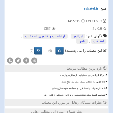
منبع:
rahatel.ir
1399/12/19
14:22:19
1387
5
/
0.0
تگهای خبر:
اپراتور
,
ارتباطات و فناوری اطلاعات
,
اینترنت
,
تلفن
این مطلب را می پسندید؟
(0)
(0)
تازه ترین مطالب مرتبط
تمرکز ایرانسل بر مسئولیت ارتباطی جواب داد
️جام جهانی به اتمام رسید، اینترنت قطع نشد
با اختلال موقت یا تصادفی در شبکه حاشیه سازی نشود
تصویب کلیات سند هوشمندسازی و تحول صنعتی و کشاورزی
نظرات بینندگان رهاتل در مورد این مطلب
نظر شما در مورد این مطلب رهاتل