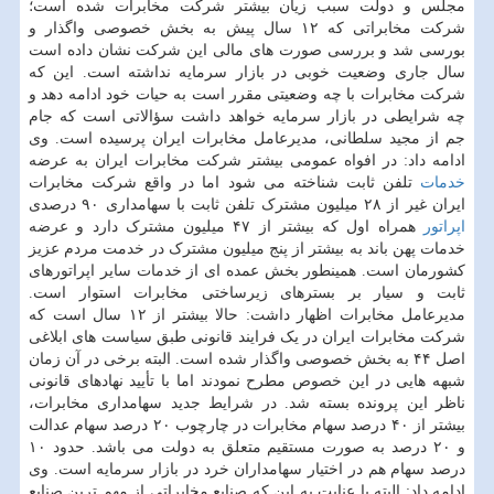
مجلس و دولت سبب زیان بیشتر شرکت مخابرات شده است؛
شرکت مخابراتی که ۱۲ سال پیش به بخش خصوصی واگذار و
بورسی شد و بررسی صورت های مالی این شرکت نشان داده است
سال جاری وضعیت خوبی در بازار سرمایه نداشته است. این که
شرکت مخابرات با چه وضعیتی مقرر است به حیات خود ادامه دهد و
چه شرایطی در بازار سرمایه خواهد داشت سؤالاتی است که جام
جم از مجید سلطانی، مدیرعامل مخابرات ایران پرسیده است. وی
ادامه داد: در افواه عمومی بیشتر شرکت مخابرات ایران به عرضه
خدمات
تلفن ثابت شناخته می شود اما در واقع شرکت مخابرات
ایران غیر از ۲۸ میلیون مشترک تلفن ثابت با سهامداری ۹۰ درصدی
اپراتور
همراه اول که بیشتر از ۴۷ میلیون مشترک دارد و عرضه
خدمات پهن باند به بیشتر از پنج میلیون مشترک در خدمت مردم عزیز
کشورمان است. همینطور بخش عمده ای از خدمات سایر اپراتورهای
ثابت و سیار بر بسترهای زیرساختی مخابرات استوار است.
مدیرعامل مخابرات اظهار داشت: حالا بیشتر از ۱۲ سال است که
شرکت مخابرات ایران در یک فرایند قانونی طبق سیاست های ابلاغی
اصل ۴۴ به بخش خصوصی واگذار شده است. البته برخی در آن زمان
شبهه هایی در این خصوص مطرح نمودند اما با تأیید نهادهای قانونی
ناظر این پرونده بسته شد. در شرایط جدید سهامداری مخابرات،
بیشتر از ۴۰ درصد سهام مخابرات در چارچوب ۲۰ درصد سهام عدالت
و ۲۰ درصد به صورت مستقیم متعلق به دولت می باشد. حدود ۱۰
درصد سهام هم در اختیار سهامداران خرد در بازار سرمایه است. وی
ادامه داد: البته با عنایت به این که صنایع مخابراتی از مهم ترین صنایع