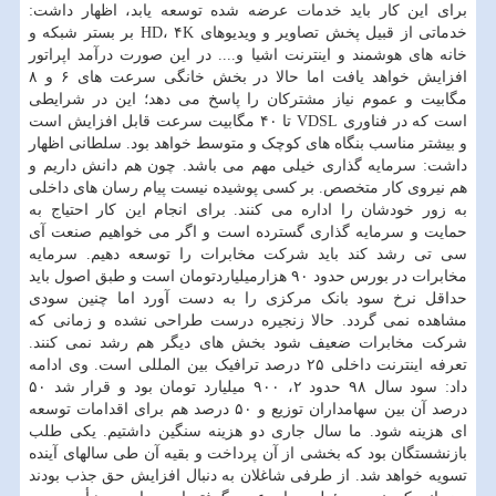
برای این کار باید خدمات عرضه شده توسعه یابد، اظهار داشت:
خدماتی از قبیل پخش تصاویر و ویدیوهای HD، ۴K بر بستر شبکه و
خانه های هوشمند و اینترنت اشیا و.... در این صورت درآمد اپراتور
افزایش خواهد یافت اما حالا در بخش خانگی سرعت های ۶ و ۸
مگابیت و عموم نیاز مشترکان را پاسخ می دهد؛ این در شرایطی
است که در فناوری VDSL تا ۴۰ مگابیت سرعت قابل افزایش است
و بیشتر مناسب بنگاه های کوچک و متوسط خواهد بود. سلطانی اظهار
داشت: سرمایه گذاری خیلی مهم می باشد. چون هم دانش داریم و
هم نیروی کار متخصص. بر کسی پوشیده نیست پیام رسان های داخلی
به زور خودشان را اداره می کنند. برای انجام این کار احتیاج به
حمایت و سرمایه گذاری گسترده است و اگر می خواهیم صنعت آی
سی تی رشد کند باید شرکت مخابرات را توسعه دهیم. سرمایه
مخابرات در بورس حدود ۹۰ هزارمیلیاردتومان است و طبق اصول باید
حداقل نرخ سود بانک مرکزی را به دست آورد اما چنین سودی
مشاهده نمی گردد. حالا زنجیره درست طراحی نشده و زمانی که
شرکت مخابرات ضعیف شود بخش های دیگر هم رشد نمی کنند.
تعرفه اینترنت داخلی ۲۵ درصد ترافیک بین المللی است. وی ادامه
داد: سود سال ۹۸ حدود ۲، ۹۰۰ میلیارد تومان بود و قرار شد ۵۰
درصد آن بین سهامداران توزیع و ۵۰ درصد هم برای اقدامات توسعه
ای هزینه شود. ما سال جاری دو هزینه سنگین داشتیم. یکی طلب
بازنشستگان بود که بخشی از آن پرداخت و بقیه آن طی سالهای آینده
تسویه خواهد شد. از طرفی شاغلان به دنبال افزایش حق جذب بودند