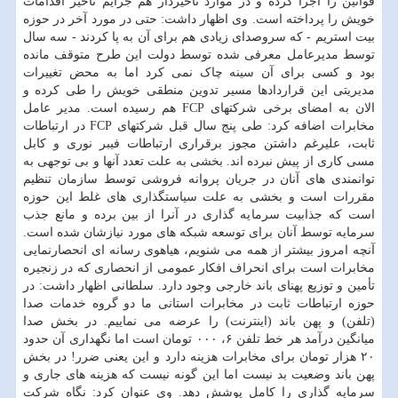
قوانین را اجرا کرده و در موارد تاخیردار هم جرایم تأخیر اقدامات
خویش را پرداخته است. وی اظهار داشت: حتی در مورد آخر در حوزه
بیت استریم - که سروصدای زیادی هم برای آن به پا کردند - سه سال
توسط مدیرعامل معرفی شده توسط دولت این طرح متوقف مانده
بود و کسی برای آن سینه چاک نمی کرد اما به محض تغییرات
مدیریتی این قراردادها مسیر تدوین منطقی خویش را طی کرده و
الان به امضای برخی شرکتهای FCP هم رسیده است. مدیر عامل
مخابرات اضافه کرد: طی پنج سال قبل شرکتهای FCP در ارتباطات
ثابت، علیرغم داشتن مجوز برقراری ارتباطات فیبر نوری و کابل
مسی کاری از پیش نبرده اند. بخشی به علت تعدد آنها و بی توجهی به
توانمندی های آنان در جریان پروانه فروشی توسط سازمان تنظیم
مقررات است و بخشی به علت سیاستگذاری های غلط این حوزه
است که جذابیت سرمایه گذاری در آنرا از بین برده و مانع جذب
سرمایه توسط آنان برای توسعه شبکه های مورد نیازشان شده است.
آنچه امروز بیشتر از همه می شنویم، هیاهوی رسانه ای انحصارنمایی
مخابرات است برای انحراف افکار عمومی از انحصاری که در زنجیره
تأمین و توزیع پهنای باند خارجی وجود دارد. سلطانی اظهار داشت: در
حوزه ارتباطات ثابت در مخابرات استانی ما دو گروه خدمات صدا
(تلفن) و پهن باند (اینترنت) را عرضه می نماییم. در بخش صدا
میانگین درآمد هر خط تلفن ۶، ۰۰۰ تومان است اما نگهداری آن حدود
۲۰ هزار تومان برای مخابرات هزینه دارد و این یعنی ضرر! در بخش
پهن باند وضعیت بد نیست اما این گونه نیست که هزینه های جاری و
سرمایه گذاری را کامل پوشش دهد. وی عنوان کرد: نگاه شرکت