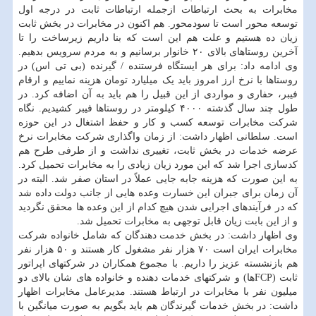
مخابرات به بحث ارتباطات ازجمله ارتباطات ثابت در درجه اول
توسعه محور است تا سودمحور. هم اکنون در مخابرات در بخش ثابت
زیان ده هستیم و علت هم این است که بنا داریم زیرساخت را تا
آخرین روستاهای بالای ۲۰ خانوار برسانیم و به مردم سرویس بدهیم.
وی ادامه داد: برای هر ایستگاه فرستنده / گیرنده (بی تی اس) در
روستاها با نرخ ارز امروز باید یک میلیارد تومان هزینه نماییم و ارقام
فیبر، حفاری و مواردی از این قبیل را هم باید به آن اضافه کرد. در
طول چند سال گذشته ۴۰۰۰ کیلومتر در روستاها فیبر کشیدیم. نگاه
شرکت مخابرات توسعه کسب و کار و حفظ اشتغال در این حوزه
است. سلطانی اظهار داشت: از زمان واگذاری شرکت مخابرات نرخ
عرضه خدمات در بخش ثابت، تغییری نداشت و از طرفی طرح هم
کدسازی اجرا شد که این مورد زیان زیادی را به مخابرات تحمیل کرد.
به این صورت که هزینه جابه جایی عملاً در استان صفر شد. البته در
آن زمان برای جبران این خسارت وعده هایی از جانب دولت داده شد
که در فرآیندهای اجرایی شدن هیچ کدام از این وعده ها محقق نگردید
و از این بابت زیان قابل توجهی به مخابرات تحمیل شد.
وی اظهار داشت: در بخش خدمت دهندگان که شامل خانواده شرکت
مخابرات ایران است ۷۰ هزار نفر مشغول کار هستند و ۵۰ هزار نفر
هم بازنشسته عزیز را داریم. با مجموع همکاران در شرکتهای اپراتور
ثابت (FCPها) و شرکتهای خدمات دهنده و خانواده های شان بالای دو
میلیون نفر با مخابرات در ارتباط هستند. مدیرعامل مخابرات اظهار
داشت: در بخش خدمات گیرندگان هم باید بگویم به صورت میانگین با