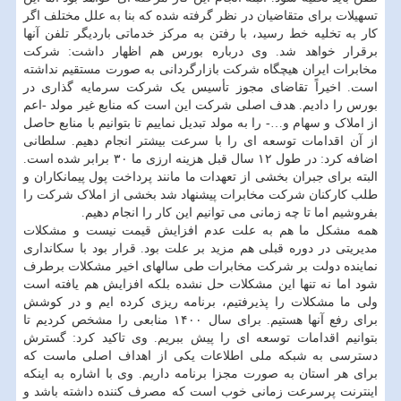
تسهیلات برای متقاضیان در نظر گرفته شده که بنا به علل مختلف اگر
کار به تخلیه خط رسید، با رفتن به مرکز خدماتی باردیگر تلفن آنها
برقرار خواهد شد. وی درباره بورس هم اظهار داشت: شرکت
مخابرات ایران هیچگاه شرکت بازارگردانی به صورت مستقیم نداشته
است. اخیراً تقاضای مجوز تأسیس یک شرکت سرمایه گذاری در
بورس را دادیم. هدف اصلی شرکت این است که منابع غیر مولد -اعم
از املاک و سهام و…- را به مولد تبدیل نماییم تا بتوانیم با منابع حاصل
از آن اقدامات توسعه ای را با سرعت بیشتر انجام دهیم. سلطانی
اضافه کرد: در طول ۱۲ سال قبل هزینه ارزی ما ۳۰ برابر شده است.
البته برای جبران بخشی از تعهدات ما مانند پرداخت پول پیمانکاران و
طلب کارکنان شرکت مخابرات پیشنهاد شد بخشی از املاک شرکت را
بفروشیم اما تا چه زمانی می توانیم این کار را انجام دهیم.
همه مشکل ما هم به علت عدم افزایش قیمت نیست و مشکلات
مدیریتی در دوره قبلی هم مزید بر علت بود. قرار بود با سکانداری
نماینده دولت بر شرکت مخابرات طی سالهای اخیر مشکلات برطرف
شود اما نه تنها این مشکلات حل نشده بلکه افزایش هم یافته است
ولی ما مشکلات را پذیرفتیم، برنامه ریزی کرده ایم و در کوشش
برای رفع آنها هستیم. برای سال ۱۴۰۰ منابعی را مشخص کردیم تا
بتوانیم اقدامات توسعه ای را پیش ببریم. وی تاکید کرد: گسترش
دسترسی به شبکه ملی اطلاعات یکی از اهداف اصلی ماست که
برای هر استان به صورت مجزا برنامه داریم. وی با اشاره به اینکه
اینترنت پرسرعت زمانی خوب است که مصرف کننده داشته باشد و